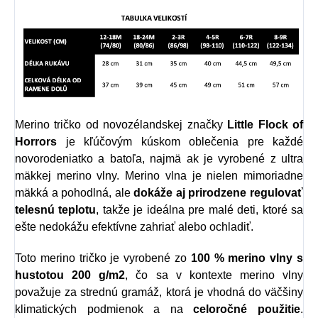
Merino tričko
od novozélandskej značky
Little Flock of
Horro
r
s
je kľúčovým kúskom oblečenia pre každé
novorodeniatko a batoľa, najmä ak je vyrobené z ultra
mäkkej merino vlny. Merino vlna je nielen mimoriadne
mäkká a pohodlná, ale
dokáže aj prirodzene regulovať
telesnú teplotu
, takže je ideálna pre malé deti, ktoré sa
ešte nedokážu efektívne zahriať alebo ochladiť.
Toto merino tričko je vyrobené zo
100 % merino vlny s
hustotou 200 g/m2
, čo sa v kontexte merino vlny
považuje za strednú gramáž, ktorá je vhodná do väčšiny
klimatických podmienok a na
celoročné použitie
.