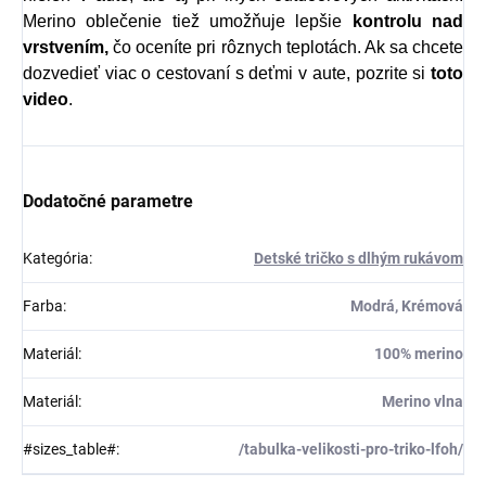
Merino oblečenie tiež umožňuje lepšie
kontrolu nad
vrstvením,
čo oceníte pri rôznych teplotách. Ak sa chcete
dozvedieť viac o cestovaní s deťmi v aute, pozrite si
toto
video
.
Dodatočné parametre
Kategória
:
Detské tričko s dlhým rukávom
Farba
:
Modrá, Krémová
Materiál
:
100% merino
Materiál
:
Merino vlna
#sizes_table#
:
/tabulka-velikosti-pro-triko-lfoh/