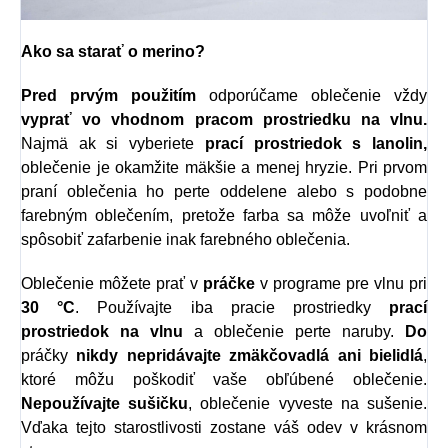
Ako sa starať o merino?
Pred prvým použitím
odporúčame oblečenie vždy
vyprať vo vhodnom
pracom prostriedku na vlnu.
Najmä ak si vyberiete
prací prostriedok s l
anolin,
oblečenie je okamžite mäkšie a menej hryzie.
Pri prvom
praní oblečenia ho perte oddelene alebo s podobne
farebným oblečením, pretože farba sa môže uvoľniť a
spôsobiť zafarbenie inak farebného oblečenia.
Oblečenie môžete prať v
práčke
v programe pre vlnu pri
30 °C
. Používajte iba pracie prostriedky
prací
prostriedok na vlnu
a oblečenie perte naruby.
Do
práčky
nikdy nepridávajte zmäkčovadlá ani bielidlá
,
ktoré môžu poškodiť vaše obľúbené oblečenie.
Nepoužívajte sušičku
, oblečenie vyveste na sušenie.
Vďaka tejto starostlivosti zostane váš odev v krásnom