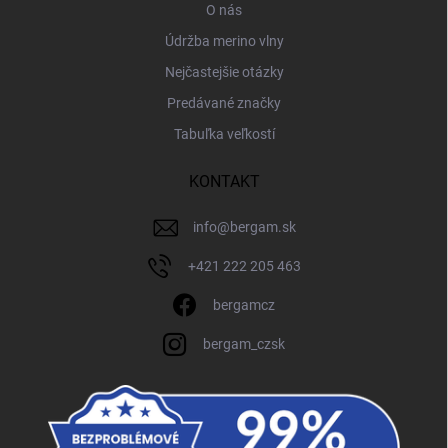
O nás
Údržba merino vlny
Nejčastejšie otázky
Predávané značky
Tabuľka veľkostí
KONTAKT
info
@
bergam.sk
+421 222 205 463
bergamcz
bergam_czsk