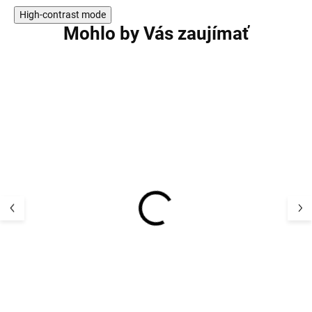
High-contrast mode
Mohlo by Vás zaujímať
AKCIA
Detský termo se
Detský UV klobúk
a nohavice Ado
flapper plátno UV50+
Mikk-Line
farba biela
41,83 
STERNTALER