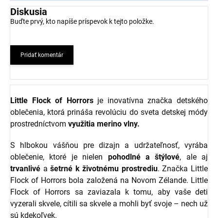
Diskusia
Buďte prvý, kto napíše príspevok k tejto položke.
Pridať komentár
Little Flock of Horrors
je inovatívna značka detského
oblečenia, ktorá prináša revolúciu do sveta detskej módy
prostredníctvom
využitia merino vlny.
S hlbokou vášňou pre dizajn a udržateľnosť, vyrába
oblečenie, ktoré je nielen
pohodlné a štýlové
, ale aj
trvanlivé
a
šetrné k životnému prostrediu
. Značka Little
Flock of Horrors bola založená na Novom Zélande. Little
Flock of Horrors sa zaviazala k tomu, aby vaše deti
vyzerali skvele, cítili sa skvele a mohli byť svoje – nech už
sú kdekoľvek.