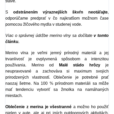
stave.
S
odstránením výraznejších škvŕn neotáľajte
,
odporúčame predprať v čo najkratšom možnom čase
pomocou žlčového mydla v studenej vode.
Viac o správnej údržbe merino vlny sa dočítate
v tomto
článku.
Merino vlna je veľmi jemný prírodný materiál a jej
trvanlivosť je ovplyvnená spôsobom a intenzitou
používania. Merino od
Malé stádo hrôzy
je
neupravované a zachováva si maximum svojich
prirodzených vlastností. Oblečenie je potrebné prať
naozaj šetrne. Na 100 % prírodnom materiáli sa môže
mať tendenciu vytvoriť sa žmolka na namáhaných
miestach.
Oblečenie z merina je všestranné
a možno ho použiť
nielen v aute, ale aj pri iných outdoorových aktivitách.