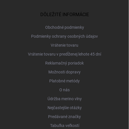
á
p
ä
DÔLEŽITÉ INFORMÁCIE
t
i
Obchodné podmienky
e
Podmienky ochrany osobných údajov
Vrátenie tovaru
Vrátenie tovaru v predĺženej lehote 45 dní
Reklamačný poriadok
Možnosti dopravy
Platobné metódy
O nás
Údržba merino vlny
Nejčastejšie otázky
Predávané značky
Tabuľka veľkostí