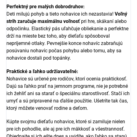
Perfektný pre malých dobrodruhov:
Deti milujú pohyb a tieto nohavice ich nezastavia!
Voľný
strih zaručuje maximálnu voľnosť
pri hre, skákaní alebo
odpočinku. Elastický pás uľahčuje obliekanie a perfektne
drží na mieste bez toho, aby dieťaťu spôsoboval
nepríjemné otlaky. Pevnejšie konce nohavíc zabraňujú
posúvaniu nohavíc počas pohybu alebo tomu, aby sa
nohavice dostali pod topánky.
Praktické a ľahko udržiavateľné:
Nohavice sú určené pre rodičov, ktorí ocenia praktickosť.
Dajú sa ľahko prať na jemnom programe, nie je potrebné
ich žehliť ani sa starať o špeciálnu starostlivosť. Stačí ich
umyť a sú pripravené na ďalšie použitie. Ušetríte tak čas,
ktorý môžete venovať rodine a deťom.
Kúpte svojmu dieťaťu nohavice, ktoré si zamiluje nielen
pre ich pohodlie, ale aj pre ich mäkkosť a všestrannosť.
Objednajte si ich ešte dnes a uvidíte, ako ľahko sa stanú