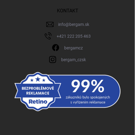
KONTAKT
info
@
bergam.sk
+421 222 205 463
bergamcz
bergam_czsk