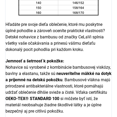
Hľadáte pre svoje dieťa oblečenie, ktoré mu poskytne
úplné pohodlie a zároveň oceníte praktické vlastnosti?
Detské nohavice z bambusu od značky CeLaVi splnia
všetky vaše očakávania a prinesú vášmu dieťaťu
dokonalý pocit pohodlia pri každom kroku.
Jemnosť a šetrnosť k pokožke:
Nohavice sú vyrobené z kombinácie bambusovej viskózy,
bavlny a elastanu, takže sú
neuveriteľne mäkké na dotyk
a príjemné na detskú pokožku
. Bambusové vlákna majú
prirodzené antibakteriálne vlastnosti, ktoré pomáhajú
udržať oblečenie dlhšie svieže a čisté. Vďaka certifikátu
OEKO-TEX® STANDARD 100
si môžete byť istí, že
materiál neobsahuje žiadne škodlivé látky a je úplne
bezpečný aj pre citlivú pokožku.