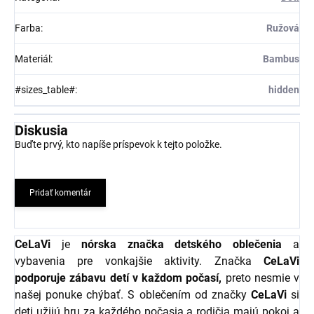
Farba
:
Ružová
Materiál
:
Bambus
#sizes_table#
:
hidden
Diskusia
Buďte prvý, kto napíše príspevok k tejto položke.
Pridať komentár
CeLaVi
je
nórska značka detského oblečenia
a
vybavenia pre vonkajšie aktivity. Značka
CeLaVi
podporuje zábavu detí v každom počasí,
preto nesmie v
našej ponuke chýbať. S oblečením od značky
CeLaVi
si
deti užijú hru za každého počasia a rodičia majú pokoj a