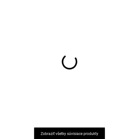
NOVINKA
NOVINKA
AKCIA
AKCIA
Detské bezšvové
Detské bezšvové
bambusové ponožky 3
bambusové ponožky 3
páry ONYU - svetlosivá
páry ONYU - ružová
farba White Onyx
farba Rose Quartz
€7,68
€7,68
Zobraziť všetky súvisiace produkty