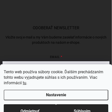
ODOBERAŤ NEWSLETTER
Vložte svoj e-mail a my Vám budeme zasielať informácie o nových
produktoch na našom e-shope.
EMAIL
Tento web používa súbory cookie. Ďalším prechádzaním
tohto webu vyjadrujete súhlas s ich používaním. Viac
Vložením e-mailu súhlasíte s
podmienkami ochrany osobných údajov
informácií
tu
.
Prihlásiť sa
Nastavenie
Copyright 2026
BERGAMSK
. Všetky práva vyhradené.
Odmietnuť
Súhlasím