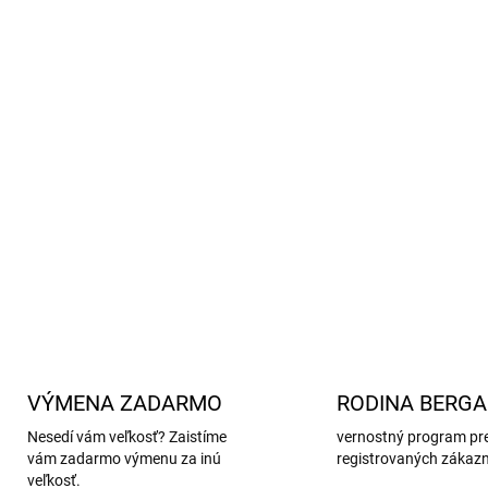
Tieto vlnené čižmy sú ide
Poskytujú malým nohám po
Materiál:
vonkajšia/vnútorn
hovädzia koža a guma.
Údržba:
stielku perte ručne
práčke.
Certifikácia
OEKO-TEX® S
DETAILNÉ INFORMÁCIE
VÝMENA ZADARMO
RODINA BERG
Nesedí vám veľkosť? Zaistíme
vernostný program pr
vám zadarmo výmenu za inú
registrovaných zákaz
veľkosť.