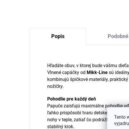
SA
€18,70
Popis
Podobné 
Hľadáte obuv, v ktorej bude vášmu dieťa
Vlnené capáčky od
Mikk-Line
sú ideáln
kombinujú špičkové materiály, praktický
nožičky.
Pohodlie pre každý deň
Papuče zaisťujú maximálne pohodlie vď
ľahko prispôsobí tvaru detskej nohy. M
Tento 
nohy v teple, zatiaľ čo podrážka z hovä
vyjadru
stabilný krok.