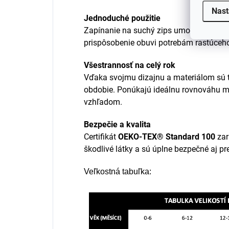
Nast
Jednoduché použitie
Zapínanie na suchý zips umožňuje rých
prispôsobenie obuvi potrebám rastúceho
Všestrannosť na celý rok
Vďaka svojmu dizajnu a materiálom sú 
obdobie. Ponúkajú ideálnu rovnováhu m
vzhľadom.
Bezpečie a kvalita
Certifikát
OEKO-TEX® Standard 100
zar
škodlivé látky a sú úplne bezpečné aj pr
Veľkostná tabuľka: