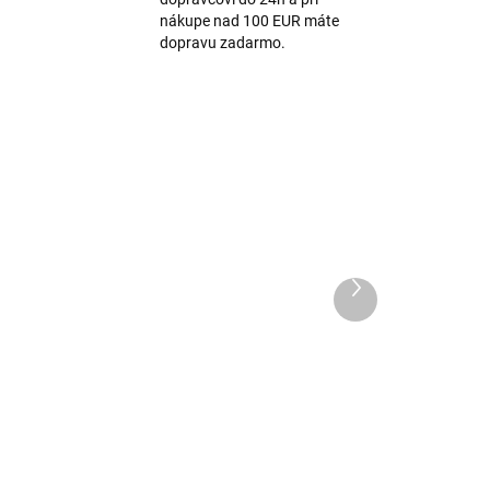
nákupe nad 100 EUR máte
dopravu zadarmo.
Ďalší
produkt
Protišmykové merino
pančuchy s balónikom