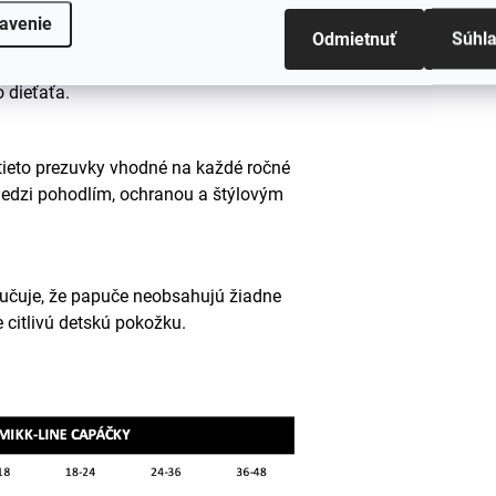
avenie
Odmietnuť
Súhl
le a jednoduché obúvanie a
 dieťaťa.
tieto prezuvky vhodné na každé ročné
edzi pohodlím, ochranou a štýlovým
učuje, že papuče neobsahujú žiadne
e citlivú detskú pokožku.