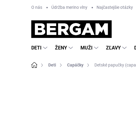
Prejsť
O nás
Údržba merino vlny
Najčastejšie otázky
na
obsah
DETI
ŽENY
MUŽI
ZĽAVY
Domov
Deti
Capáčky
Detské papučky (capa
Neohodnotené
Podrobnosti hodnote
AKCIA