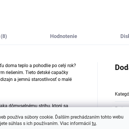
FA
€17,67
€17,85
(8)
Hodnotenie
Dis
ťu doma teplo a pohodlie po celý rok?
Dod
ym riešením. Tieto detské capačky
 dizajn a jemnú starostlivosť o malé
Kategó
aka dômyselnému strihu, ktorý sa
Farba
:
äkká podšívka zo
100 % vlny
udržiava
web používa súbory cookie. Ďalším prechádzaním tohto webu
dzej kože a gumy poskytuje bezpečný a
jete súhlas s ich používaním. Viac informácií
tu
.
#sizes