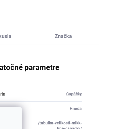
ružovej farby SAFA
€27,45
kusia
Značka
atočné parametre
ria
:
Capáčky
Hnedá
/tabulka-velikosti-mikk-
_table#
:
line-capacky/