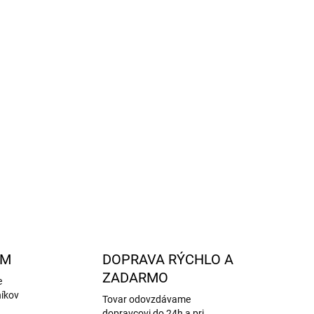
álnou voľbou na domáce nosenie.
trebnú oporu a ochranu.
á podšívka a stielka - 100 % vlna, podrážka -
, podrážku čistite vlhkou handričkou, neperte v
tandard 100
OPÝTAŤ SA
STRÁŽIŤ
AM
DOPRAVA RÝCHLO A
ZADARMO
e
níkov
Tovar odovzdávame
dopravcovi do 24h a pri