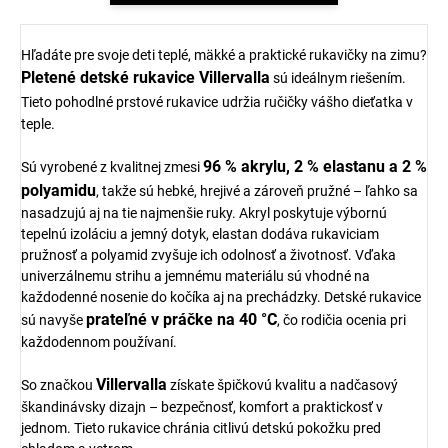
Hľadáte pre svoje deti teplé, mäkké a praktické rukavičky na zimu?
Pletené detské rukavice Villervalla
sú ideálnym riešením.
Tieto pohodlné prstové rukavice
udržia ručičky vášho dieťatka v
teple.
96 % akrylu, 2 % elastanu a 2 %
Sú vyrobené z kvalitnej zmesi
polyamidu
, takže sú hebké, hrejivé a zároveň pružné – ľahko sa
nasadzujú aj na tie najmenšie ruky. Akryl poskytuje výbornú
tepelnú izoláciu a jemný dotyk, elastan dodáva rukaviciam
pružnosť a polyamid zvyšuje ich odolnosť a životnosť. Vďaka
univerzálnemu strihu a jemnému materiálu sú vhodné na
každodenné nosenie do kočíka aj na prechádzky. Detské rukavice
prateľné v práčke na 40 °C
sú navyše
, čo rodičia ocenia pri
každodennom používaní.
Villervalla
So značkou
získate špičkovú kvalitu a nadčasový
škandinávsky dizajn – bezpečnosť, komfort a praktickosť v
jednom. Tieto rukavice chránia citlivú detskú pokožku pred