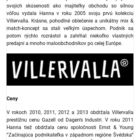
svojich skúseností ako majiteľky obchodu so silnou
vôľou vydala Hanna v roku 2005 svoju prvú kolekciu
Villervalla. Krásne, pohodlné oblečenie a unikátny mix &
match-koncept sa stali veľkým úspechom. Podnik sa
potom rýchlo rozrástol a zahŕňal niekoľko vlastných
predajní a mnoho maloobchodníkov po celej Európe.
Ceny
V rokoch 2010, 2011, 2012 a 2013 obdržala Villervalla
prestížnu cenu Gazell od Dagen’s Industri. V roku 2011
Hanna tiež obdržala cenu spoločnosti Ernst & Young
“Začínajúca podnikateľka v západnom regióne Švédska”