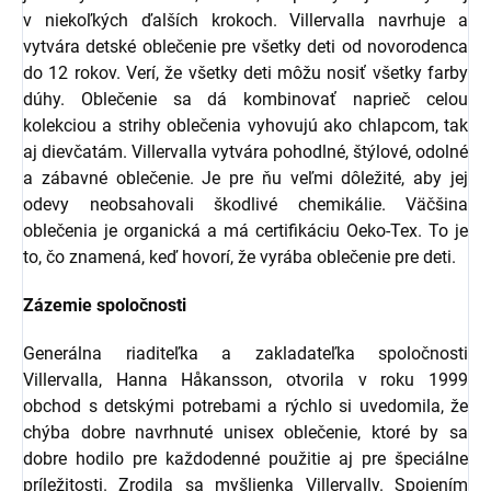
v niekoľkých ďalších krokoch. Villervalla navrhuje a
vytvára detské oblečenie pre všetky deti od novorodenca
do 12 rokov. Verí, že všetky deti môžu nosiť všetky farby
dúhy. Oblečenie sa dá kombinovať naprieč celou
kolekciou a strihy oblečenia vyhovujú ako chlapcom, tak
aj dievčatám. Villervalla vytvára pohodlné, štýlové, odolné
a zábavné oblečenie. Je pre ňu veľmi dôležité, aby jej
odevy neobsahovali škodlivé chemikálie. Väčšina
oblečenia je organická a má certifikáciu Oeko-Tex. To je
to, čo znamená, keď hovorí, že vyrába oblečenie pre deti.
Zázemie spoločnosti
Generálna riaditeľka a zakladateľka spoločnosti
Villervalla, Hanna Håkansson, otvorila v roku 1999
obchod s detskými potrebami a rýchlo si uvedomila, že
chýba dobre navrhnuté unisex oblečenie, ktoré by sa
dobre hodilo pre každodenné použitie aj pre špeciálne
príležitosti. Zrodila sa myšlienka Villervally. Spojením