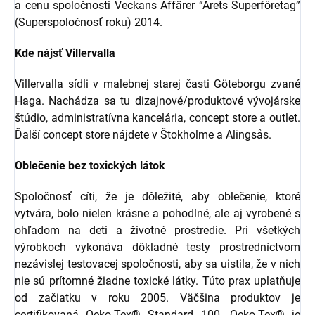
a cenu spoločnosti Veckans Affärer “Årets Superföretag”
(Superspoločnosť roku) 2014.
Kde nájsť Villervalla
Villervalla sídli v malebnej starej časti Göteborgu zvané
Haga. Nachádza sa tu dizajnové/produktové vývojárske
štúdio, administratívna kancelária, concept store a outlet.
Ďalší concept store nájdete v Štokholme a Alingsås.
Oblečenie bez toxických látok
Spoločnosť cíti, že je dôležité, aby oblečenie, ktoré
vytvára, bolo nielen krásne a pohodlné, ale aj vyrobené s
ohľadom na deti a životné prostredie. Pri všetkých
výrobkoch vykonáva dôkladné testy prostredníctvom
nezávislej testovacej spoločnosti, aby sa uistila, že v nich
nie sú prítomné žiadne toxické látky. Túto prax uplatňuje
od začiatku v roku 2005. Väčšina produktov je
certifikovaná Oeko-Tex® Standard 100. Oeko-Tex® je