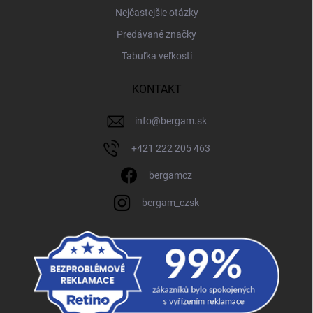
Nejčastejšie otázky
Predávané značky
Tabuľka veľkostí
KONTAKT
info
@
bergam.sk
+421 222 205 463
bergamcz
bergam_czsk