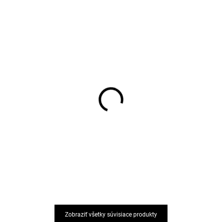
Detské body z merino
Detské merino ponožky
vlny, bavlny a hodvábu
krémové Trille SAFA
Cosilana s dlhým
€7,32
rukávom krémové
€19,26
od
Zobraziť všetky súvisiace produkty