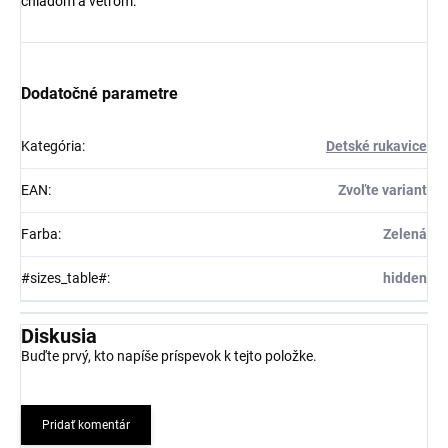
chladom a vetrom.
Dodatočné parametre
Kategória
:
Detské rukavice
EAN
:
Zvoľte variant
Farba
:
Zelená
#sizes_table#
:
hidden
Diskusia
Buďte prvý, kto napíše príspevok k tejto položke.
Pridať komentár