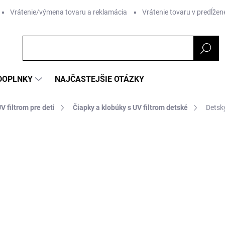
Vrátenie/výmena tovaru a reklamácia
Vrátenie tovaru v predĺžene
DOPLNKY
NAJČASTEJŠIE OTÁZKY
V filtrom pre deti
Čiapky a klobúky s UV filtrom detské
Detský
nia
ZNAČKA:
MIKK-LINE
€23,61
€16,51
Jednotková
ZVOĽTE VARIANT
cena: