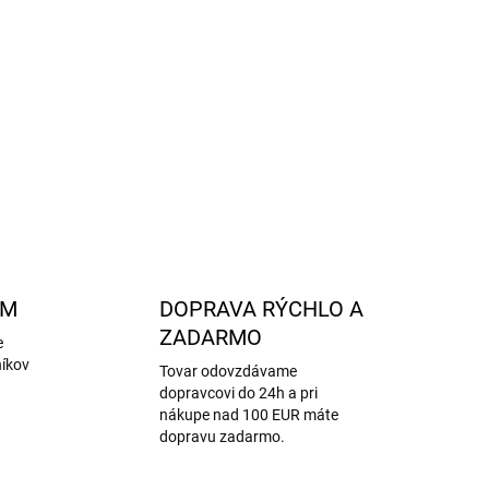
e deti
ú pokožku
OPÝTAŤ SA
STRÁŽIŤ
AM
DOPRAVA RÝCHLO A
ZADARMO
e
níkov
Tovar odovzdávame
dopravcovi do 24h a pri
nákupe nad 100 EUR máte
dopravu zadarmo.