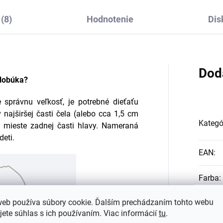
(8)
Hodnotenie
Dis
Dod
klobúka?
 správnu veľkosť, je potrebné dieťaťu
 najširšej časti čela (alebo cca 1,5 cm
Kategó
 mieste zadnej časti hlavy. Nameraná
deti.
EAN
:
Farba
:
web používa súbory cookie. Ďalším prechádzaním tohto webu
Materi
jete súhlas s ich používaním. Viac informácií
tu
.