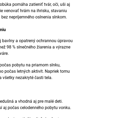
búka pomáha zatieniť tvár, oči, uši aj
ie venovať hrám na ihrisku, stavaniu
 bez nepríjemného oslnenia slnkom.
niu
j bavlny a opatrený ochrannou úpravou
než 98 % slnečného žiarenia a výrazne
váre.
 počas pobytu na priamom slnku,
bo počas letných aktivít. Napriek tomu
všetky nezakryté časti tela.
iedušná a vhodná aj pre malé deti.
osí aj počas celodenného pobytu vonku.