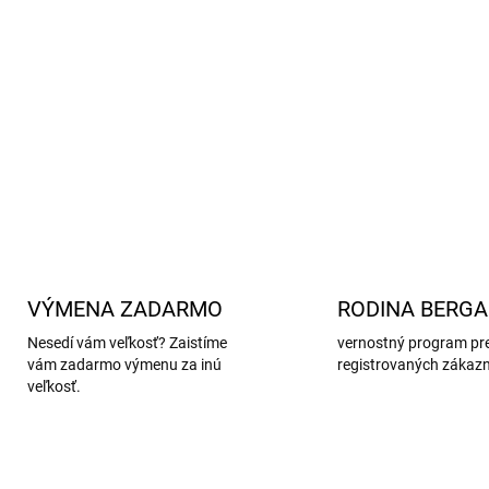
• priedušný prírodný materiál
• OEKO-TEX® Standard 100
• vhodný pre bábätká aj väčši
• vhodné aj pre citlivú detsk
DETAILNÉ INFORMÁCIE
VÝMENA ZADARMO
RODINA BERG
Nesedí vám veľkosť? Zaistíme
vernostný program pr
vám zadarmo výmenu za inú
registrovaných zákaz
veľkosť.