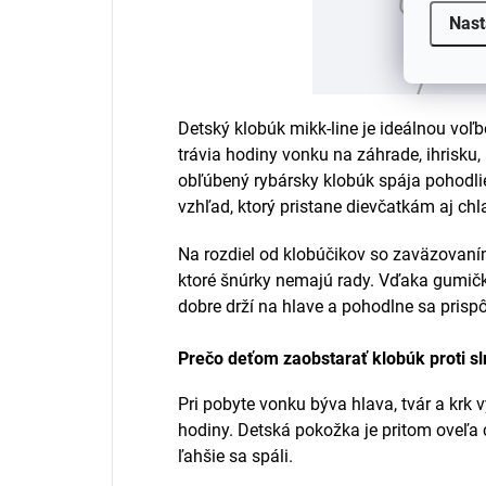
Nast
Detský klobúk mikk-line je ideálnou voľbo
trávia hodiny vonku na záhrade, ihrisku,
obľúbený rybársky klobúk spája pohodl
vzhľad, ktorý pristane dievčatkám aj ch
Na rozdiel od klobúčikov so zaväzovaní
ktoré šnúrky nemajú rady. Vďaka gumičke
dobre drží na hlave a pohodlne sa prispôs
Prečo deťom zaobstarať klobúk proti s
Pri pobyte vonku býva hlava, tvár a krk
hodiny. Detská pokožka je pritom oveľa 
ľahšie sa spáli.