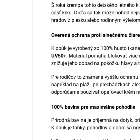
Široká krempa tohto detského letného klo
časť krku. Dieťa sa tak môže pohodlnejš
hradov z piesku alebo rodinným výletom
Overená ochrana proti slnečnému žiare
Klobúk je vyrobený zo 100% husto tkane
UV50+
. Materiál pomáha blokovať viac 
znižuje jeho dopad na pokožku hlavy a t
Pre rodičov to znamená vyššiu ochranu
napríklad na pláži, pri prechádzkach ale
odporúčame používať opaľovací krém na 
100% bavlna pre maximálne pohodlie
Prírodná bavlna je príjemná na dotyk, pr
Klobúk je ľahký, pohodlný a dobre sa n