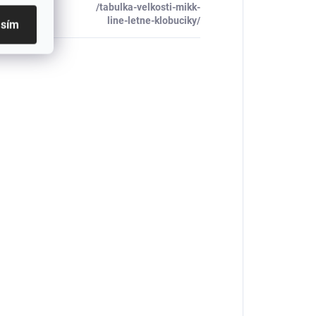
/tabulka-velkosti-mikk-
_table#
:
line-letne-klobuciky/
asím