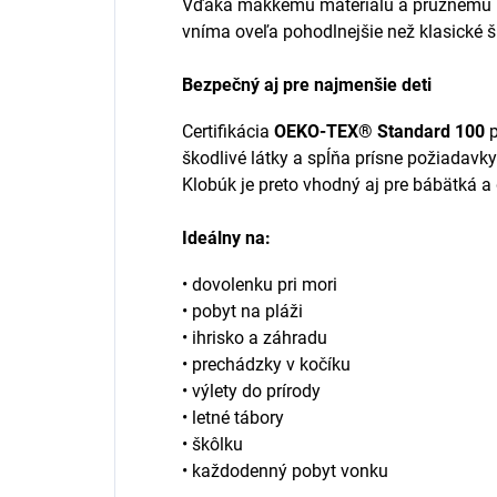
Vďaka mäkkému materiálu a pružnému us
vníma oveľa pohodlnejšie než klasické š
Bezpečný aj pre najmenšie deti
Certifikácia
OEKO-TEX® Standard 100
p
škodlivé látky a spĺňa prísne požiadavk
Klobúk je preto vhodný aj pre bábätká a 
Ideálny na:
• dovolenku pri mori
• pobyt na pláži
• ihrisko a záhradu
• prechádzky v kočíku
• výlety do prírody
• letné tábory
• škôlku
• každodenný pobyt vonku