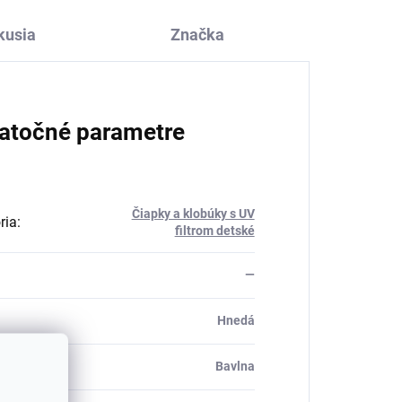
kusia
Značka
atočné parametre
Čiapky a klobúky s UV
ria
:
filtrom detské
—
Hnedá
ál
:
Bavlna