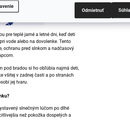
#sizes
avenie
Odmietnuť
Súhl
u pre teplé jarné a letné dni, keď deti
 pri vode alebo na dovolenke. Tento
ie, ochranu pred slnkom a nadčasový
lapcom.
m pod bradou si ho obľúbia najmä deti,
 všitej v zadnej časti a po stranách
obí jej tvaru.
lnku?
 vystavený slnečným lúčom po dlhé
citlivejšia než pokožka dospelých a