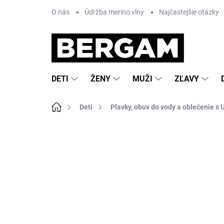
Prejsť
O nás
Údržba merino vlny
Najčastejšie otázky
na
obsah
DETI
ŽENY
MUŽI
ZĽAVY
Domov
Deti
Plavky, obuv do vody a oblečenie s U
Neohodnotené
Podrobnosti hodnote
AKCIA