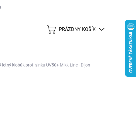
j lehote 45 dní
Možnosti dopravy
Platobné metódy
Predáva
PRÁZDNY KOŠÍK
NÁKUPNÝ
KOŠÍK
 letný klobúk proti slnku UV50+ Mikk-Line - Dijon