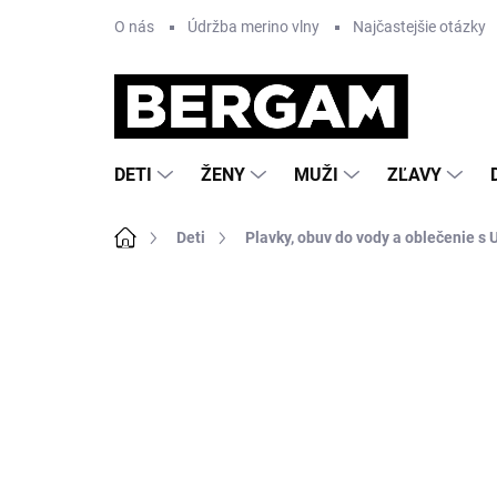
Prejsť
O nás
Údržba merino vlny
Najčastejšie otázky
na
obsah
DETI
ŽENY
MUŽI
ZĽAVY
Domov
Deti
Plavky, obuv do vody a oblečenie s U
Neohodnotené
Podrobnosti hodnote