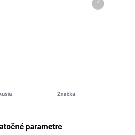
Ďalší
produkt
Chlapčenské plavky s
ové
mrožom Sterntaler
€2,02
od
kusia
Značka
atočné parametre