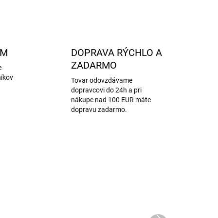
OPÝTAŤ SA
STRÁŽIŤ
AM
DOPRAVA RÝCHLO A
ZADARMO
e
níkov
Tovar odovzdávame
dopravcovi do 24h a pri
nákupe nad 100 EUR máte
dopravu zadarmo.
VÝPREDAJ