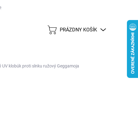
j lehote 45 dní
Možnosti dopravy
Platobné metódy
Predáva
PRÁZDNY KOŠÍK
NÁKUPNÝ
KOŠÍK
ý UV klobúk proti slnku ružový Geggamoja
E VARIANT
MOŽNOSTI DORUČENIA