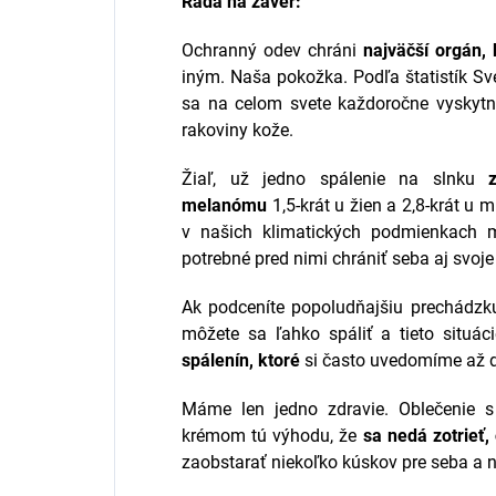
Rada na záver:
Ochranný odev chráni
najväčší orgán,
iným. Naša pokožka. Podľa štatistík Sv
sa na celom svete každoročne vyskytn
rakoviny kože.
Žiaľ, už jedno spálenie na slnku
melanómu
1,5-krát u žien a 2,8-krát u m
v našich klimatických podmienkach 
potrebné pred nimi chrániť seba aj svoje 
Ak podceníte popoludňajšiu prechádzk
môžete sa ľahko spáliť a tieto situác
spálenín, ktoré
si často uvedomíme až d
Máme len jedno zdravie. Oblečenie 
krémom tú výhodu, že
sa nedá zotrieť, 
zaobstarať niekoľko kúskov pre seba a n