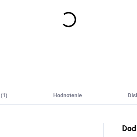
ské UV tričko s
Detské UV tričko s
átkym rukávom modré
krátkym rukávom ruž
rntaler
Sterntaler
€23,20
€23,20
(1)
Hodnotenie
Dis
Dod