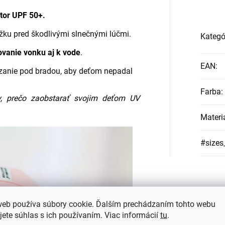
tor UPF 50+.
žku pred škodlivými slnečnými lúčmi.
Kategó
ovanie vonku aj k vode
.
EAN
:
azanie pod bradou, aby deťom nepadal
Farba
:
v, prečo zaobstarať svojim deťom UV
Materi
#sizes
web používa súbory cookie. Ďalším prechádzaním tohto webu
jete súhlas s ich používaním. Viac informácií
tu
.