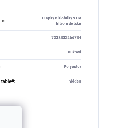
Čiapky a klobúky s UV
ria
:
filtrom detské
7332833266784
Ružová
ál
:
Polyester
_table#
:
hidden