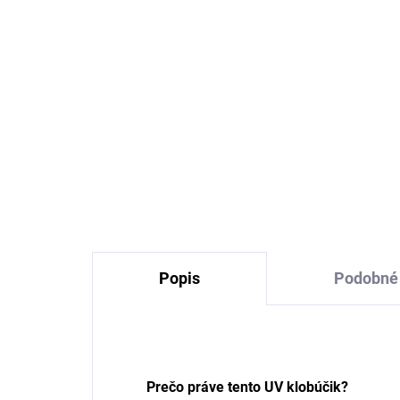
Detské UV tričko s
Det
krátkym rukávom tmavo
kr
modré Sterntaler
Ste
€22,74
Popis
Podobné 
Prečo práve tento UV klobúčik?