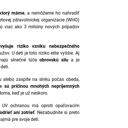
 ktorý máme
, a nemôžeme ho nahradiť
etovej zdravotníckej organizácie (WHO)
ú viac ako 3 milióny nových prípadov
zvyšuje riziko vzniku nebezpečného
užov. U detí je toto riziko ešte vyššie. Aj
majú slnečné lúče
obrovskú silu
a je
deti.
u alebo zaspíte na slnku počas obeda,
ie
sú príčinou mnohých nepríjemných
oma, keď je už neskoro.
s UV ochranou má oproti opaľovacím
odrieť ani zotrieť
. Nezabudnite si preto
ajmä pre svoje deti.