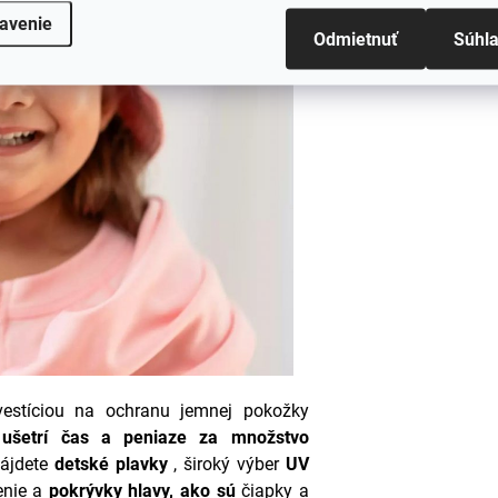
avenie
Odmietnuť
Súhl
nvestíciou na ochranu jemnej pokožky
á
ušetrí čas a peniaze za množstvo
nájdete
detské
plavky
, široký výber
UV
nie a
pokrývky hlavy, ako sú
čiapky a