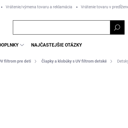
Vrátenie/výmena tovaru a reklamácia
Vrátenie tovaru v predĺžene
DOPLNKY
NAJČASTEJŠIE OTÁZKY
V filtrom pre deti
Čiapky a klobúky s UV filtrom detské
Detsk
nia
ZNAČKA:
GEGGAMOJA
€26,99
Jednotková
ZVOĽTE VARIANT
cena:
MÔŽEME DORUČIŤ DO:
ZVOĽT