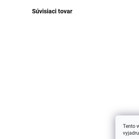
Súvisiaci tovar
Dva páry merino
Dv
ponožiek Arizona s
po
vlneným froté sivá/modrá
vl
Tento 
vyjadru
SAFA
si
€10,97