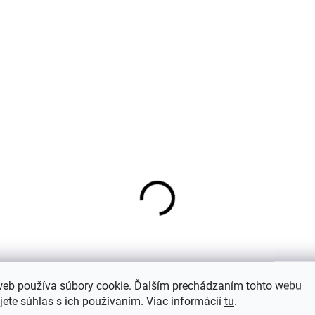
a páry merino
Merino ponožky pre
nožiek Arizona s
bábätko krémové FLU
neným froté
od značky SAFA
web používa súbory cookie. Ďalším prechádzaním tohto webu
jete súhlas s ich používaním. Viac informácií
tu
.
vá/ružová SAFA
€10,97
€8,37