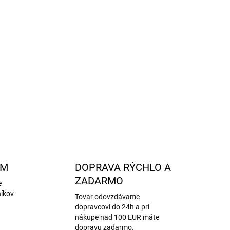
50 000 rubľov.
iach.
OPÝTAŤ SA
STRÁŽIŤ
AM
DOPRAVA RÝCHLO A
ZADARMO
e
níkov
Tovar odovzdávame
dopravcovi do 24h a pri
nákupe nad 100 EUR máte
dopravu zadarmo.