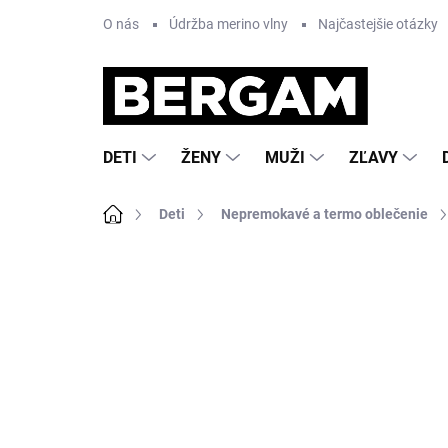
Prejsť
O nás
Údržba merino vlny
Najčastejšie otázky
na
obsah
DETI
ŽENY
MUŽI
ZĽAVY
Domov
Deti
Nepremokavé a termo oblečenie
1 hodnotenie
Podrobnosti hodnoteni
VÝPREDAJ