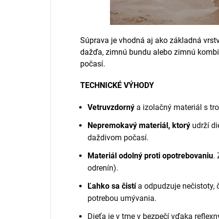
Súprava je vhodná aj ako základná vrstv
dažďa, zimnú bundu alebo zimnú komb
počasí.
TECHNICKÉ VÝHODY
Vetruvzdorný
a izolačný materiál s tro
Nepremokavý materiál, ktorý
udrží di
daždivom počasí.
Materiál odolný proti opotrebovaniu
.
odrenín).
Ľahko sa čistí
a odpudzuje nečistoty, 
potrebou umývania.
Dieťa je v tme v bezpečí vďaka reflex