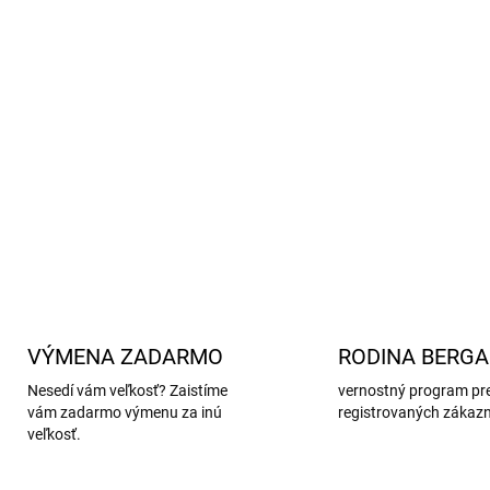
YKK zipsy.
Zosilnené kolená/ chrbát
Nastaviteľný pás v
nohavic
OEKO-TEX® Standard 100
Materiál
: 100% polyester
DETAILNÉ INFORMÁCIE
VÝMENA ZADARMO
RODINA BERG
Nesedí vám veľkosť? Zaistíme
vernostný program pr
vám zadarmo výmenu za inú
registrovaných zákaz
veľkosť.