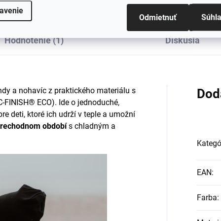
avenie
Odmietnuť
Súhl
Hodnotenie (1)
Diskusia
dy a nohavíc z praktického materiálu s
Dod
C-FINISH® ECO). Ide o jednoduché,
 deti, ktoré ich udrží v teple a umožní
rechodnom období
s chladným a
Kategó
EAN
:
Farba
: