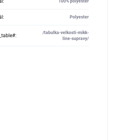
ál
:
100% polyester
ál
:
Polyester
/tabulka-velkosti-mikk-
_table#
:
line-supravy/