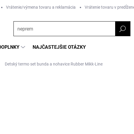
Vrátenie/výmena tovaru a reklamácia
Vrátenie tovaru v predĺžene
DOPLNKY
NAJČASTEJŠIE OTÁZKY
Detský termo set bunda a nohavice Rubber Mikk-Line
a
ZNAČKA:
MIKK-LINE
od €44,30
od
€
Jednotková
ZVOĽTE VARIANT
cena:
Farba