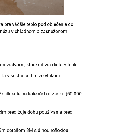
a pre väčšie teplo pod oblečenie do
inézu v chladnom a zasneženom
mi vrstvami, ktoré udržia dieťa v teple.
eťa v suchu pri hre vo vlhkom
 Zosilnenie na kolenách a zadku (50 000
čím predlžuje dobu používania pred
ným detailom 3M s dlhou reflexiou.