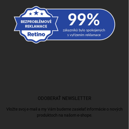
ODOBERAŤ NEWSLETTER
Vložte svoj e-mail a my Vám budeme zasielať informácie o nových
produktoch na našom e-shope.