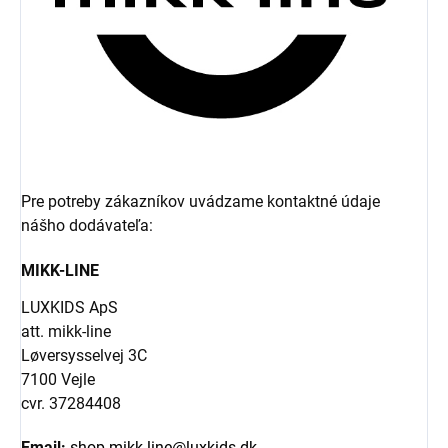
Pre potreby zákazníkov uvádzame kontaktné údaje
nášho dodávateľa:
MIKK-LINE
LUXKIDS ApS
att. mikk-line
Løversysselvej 3C
7100 Vejle
cvr. 37284408
Email:
shop-mikk-line@luxkids.dk