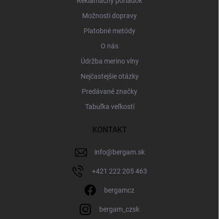
Reklamačný poriadok
Možnosti dopravy
Platobné metódy
O nás
Údržba merino vlny
Nejčastejšie otázky
Predávané značky
Tabuľka veľkostí
KONTAKT
info
@
bergam.sk
+421 222 205 463
bergamcz
bergam_czsk