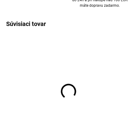
do 24h a pri nákupe nad 100 EUR
máte dopravu zadarmo.
Súvisiaci tovar
Dva páry merino
Dva páry merino
ponožiek Arizona s
ponožiek Arizona s
vlneným froté
vlneným froté
sivá/modrá SAFA
sivá/ružová SAFA
€10,97
€10,97