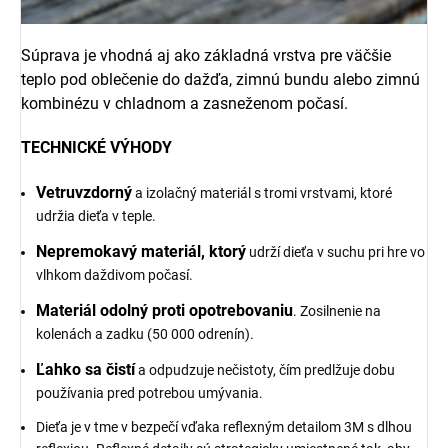
Súprava je vhodná aj ako základná vrstva pre väčšie
teplo pod oblečenie do dažďa, zimnú bundu alebo zimnú
kombinézu v chladnom a zasneženom počasí.
TECHNICKÉ VÝHODY
Vetruvzdorný
a izolačný materiál s tromi vrstvami, ktoré
udržia dieťa v teple.
Nepremokavý materiál, ktorý
udrží dieťa v suchu pri hre vo
vlhkom daždivom počasí.
Materiál odolný proti opotrebovaniu
. Zosilnenie na
kolenách a zadku (50 000 odrenín).
Ľahko sa čistí
a odpudzuje nečistoty, čím predlžuje dobu
používania pred potrebou umývania.
Dieťa je v tme v bezpečí vďaka reflexným detailom 3M s dlhou