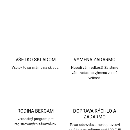
DETAILNÉ INFORMÁCIE
OPÝTAŤ SA
STRÁŽIŤ
VŠETKO SKLADOM
VÝMENA ZADARMO
Všetok tovar máme na sklade.
Nesedí vám veľkosť? Zaistíme
vám zadarmo výmenu za inú
veľkosť.
RODINA BERGAM
DOPRAVA RÝCHLO A
ZADARMO
vernostný program pre
registrovaných zákazníkov
Tovar odovzdávame dopravcovi