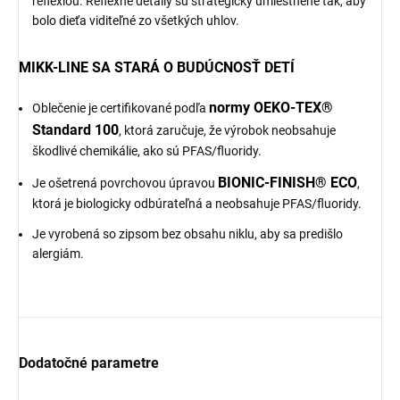
reflexiou. Reflexné detaily sú strategicky umiestnené tak, aby
bolo dieťa viditeľné zo všetkých uhlov.
MIKK-LINE SA STARÁ O BUDÚCNOSŤ DETÍ
normy OEKO-TEX®
Oblečenie je certifikované podľa
Standard 100
, ktorá zaručuje, že výrobok neobsahuje
škodlivé chemikálie, ako sú PFAS/fluoridy.
BIONIC-FINISH® ECO
Je ošetrená povrchovou úpravou
,
ktorá je biologicky odbúrateľná a neobsahuje PFAS/fluoridy.
Je vyrobená so zipsom bez obsahu niklu, aby sa predišlo
alergiám.
Dodatočné parametre