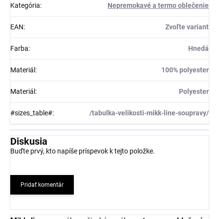
Kategória
:
Nepremokavé a termo oblečenie
EAN
:
Zvoľte variant
Farba
:
Hnedá
Materiál
:
100% polyester
Materiál
:
Polyester
#sizes_table#
:
/tabulka-velikosti-mikk-line-soupravy/
Diskusia
Buďte prvý, kto napíše príspevok k tejto položke.
Pridať komentár