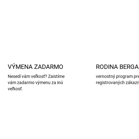
Materiál
: 100% polyester
DETAILNÉ INFORMÁCIE
VÝMENA ZADARMO
RODINA BERG
Nesedí vám veľkosť? Zaistíme
vernostný program pr
vám zadarmo výmenu za inú
registrovaných zákaz
veľkosť.