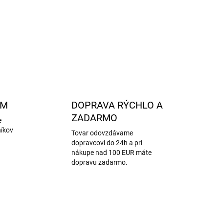
OPÝTAŤ SA
STRÁŽIŤ
AM
DOPRAVA RÝCHLO A
ZADARMO
e
níkov
Tovar odovzdávame
dopravcovi do 24h a pri
nákupe nad 100 EUR máte
dopravu zadarmo.