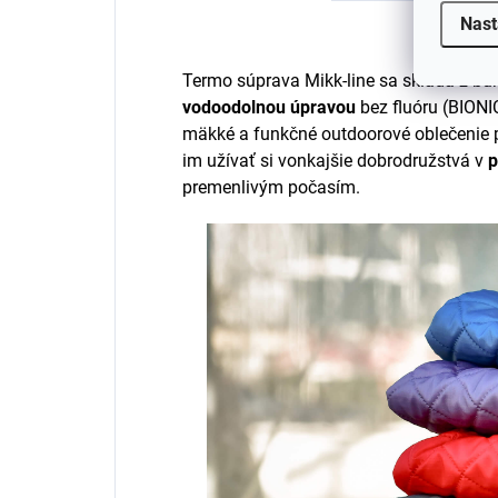
Nast
Termo súprava Mikk-line sa skladá z bun
vodoodolnou úpravou
bez fluóru (BIONI
mäkké a funkčné outdoorové oblečenie pre
im užívať si vonkajšie dobrodružstvá v
p
premenlivým počasím.