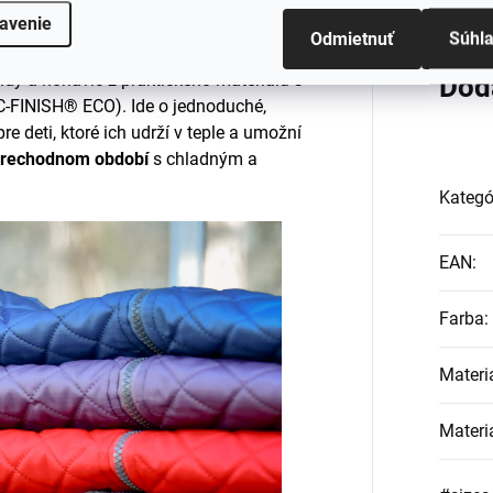
avenie
Odmietnuť
Súhl
dy a nohavíc z praktického materiálu s
Dod
C-FINISH® ECO). Ide o jednoduché,
 deti, ktoré ich udrží v teple a umožní
rechodnom období
s chladným a
Kategó
EAN
:
Farba
:
Materi
Materi