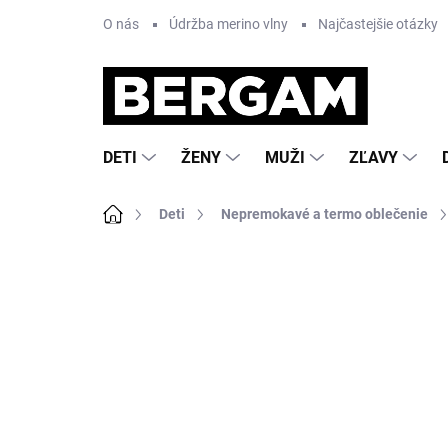
Prejsť
O nás
Údržba merino vlny
Najčastejšie otázky
na
obsah
DETI
ŽENY
MUŽI
ZĽAVY
Domov
Deti
Nepremokavé a termo oblečenie
Neohodnotené
Podrobnosti hodnote
AKCIA