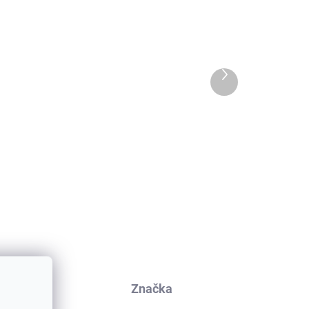
Ďalší
produkt
2 páry merino ponožiek
FFY
STRIPESY SAFA
€12,16
kusia
Značka