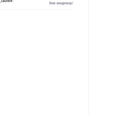
_table#
:
line-soupravy/