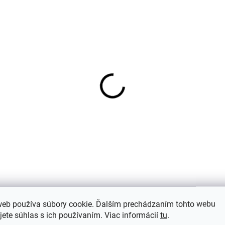
a páry merino
Merino ponožky pre
nožiek Arizona s
bábätko krémové FLU
neným froté
od značky SAFA
vá/ružová SAFA
€11
€8,38
web používa súbory cookie. Ďalším prechádzaním tohto webu
(6)
Hodnotenie
Dis
jete súhlas s ich používaním. Viac informácií
tu
.