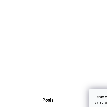
Dva páry merino
Dv
ponožiek Arizona s
po
vlneným froté sivá/modrá
vl
SAFA
si
€11
Tento 
Popis
Podobné 
vyjadru