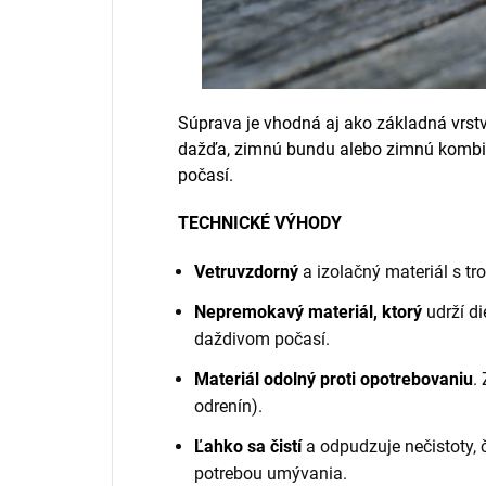
Súprava je vhodná aj ako základná vrstv
dažďa, zimnú bundu alebo zimnú komb
počasí.
TECHNICKÉ VÝHODY
Vetruvzdorný
a izolačný materiál s tro
Nepremokavý materiál, ktorý
udrží di
daždivom počasí.
Materiál odolný proti opotrebovaniu
.
odrenín).
Ľahko sa čistí
a odpudzuje nečistoty, 
potrebou umývania.