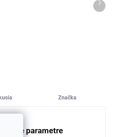
Ďalší
produkt
Detské slnečné okuliare
0-10 mesiacov Blue
Geggamoja
€18,05
kusia
Značka
atočné parametre