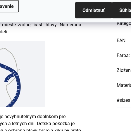
avenie
Odmietnuť
Súhl
 správnu veľkosť, je potrebné dieťaťu
 najširšej časti čela (alebo cca 1,5 cm
Kategó
 mieste zadnej časti hlavy. Nameraná
deti.
EAN
:
Farba
:
Zložen
Materi
#sizes
 je nevyhnutelným doplnkom pre
ých a letných dní. Detská pokožka je
h a ochrana hlavy, tváre a krku by preto