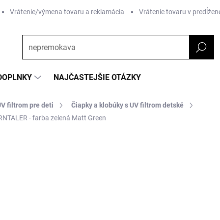
Vrátenie/výmena tovaru a reklamácia
Vrátenie tovaru v predĺžene
DOPLNKY
NAJČASTEJŠIE OTÁZKY
V filtrom pre deti
Čiapky a klobúky s UV filtrom detské
RNTALER - farba zelená Matt Green
nia
ZNAČKA:
STERNTALER
€15,28
Jednotková
ZVOĽTE VARIANT
cena:
Farba