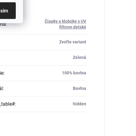
asím
Čiapky a klobúky s UV
ria
:
filtrom detské
Zvoľte variant
Zelená
ie
:
100% bavlna
ál
:
Bavlna
_table#
:
hidden