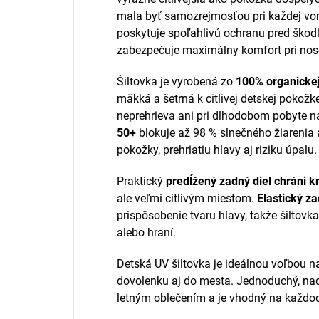
mala byť samozrejmosťou pri každej vonk
poskytuje spoľahlivú ochranu pred škod
zabezpečuje maximálny komfort pri nos
Šiltovka je vyrobená zo
100% organickej
mäkká a šetrná k citlivej detskej pokož
neprehrieva ani pri dlhodobom pobyte na
50+
blokuje až 98 % slnečného žiarenia
pokožky, prehriatiu hlavy aj riziku úpalu.
Praktický
predĺžený zadný diel chráni k
ale veľmi citlivým miestom.
Elastický z
prispôsobenie tvaru hlavy, takže šiltovk
alebo hraní.
Detská UV šiltovka je ideálnou voľbou na
dovolenku aj do mesta. Jednoduchý, na
letným oblečením a je vhodný na každo