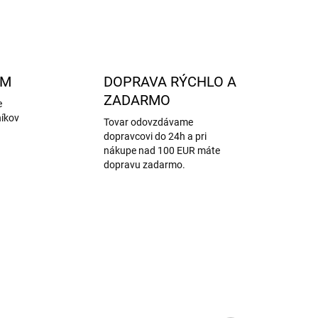
OPÝTAŤ SA
STRÁŽIŤ
AM
DOPRAVA RÝCHLO A
ZADARMO
e
níkov
Tovar odovzdávame
dopravcovi do 24h a pri
nákupe nad 100 EUR máte
dopravu zadarmo.
AKCIA