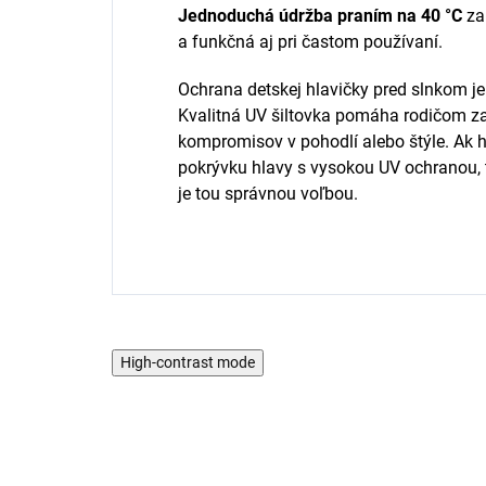
Jednoduchá údržba praním na 40 °C
zar
a funkčná aj pri častom používaní.
Ochrana detskej hlavičky pred slnkom je
Kvalitná UV šiltovka pomáha rodičom za
kompromisov v pohodlí alebo štýle. Ak h
pokrývku hlavy s vysokou UV ochranou, t
je tou správnou voľbou.
High-contrast mode
AKCIA