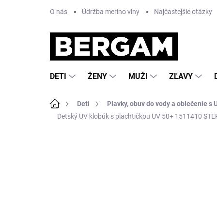
Prejsť
O nás
Údržba merino vlny
Najčastejšie otázky
na
obsah
DETI
ŽENY
MUŽI
ZĽAVY
Domov
Deti
Plavky, obuv do vody a oblečenie s U
Detský UV klobúk s plachtičkou UV 50+ 1511410 STE
Neohodnotené
Podrobnosti hodnote