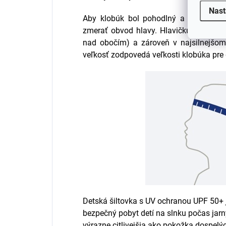
Nast
Aby klobúk bol pohodlný a vybrali ste
zmerať obvod hlavy. Hlavičku merajte v
nad obočím) a zároveň v najsilnejšom
veľkosť zodpovedá veľkosti klobúka pre 
Detská šiltovka s UV ochranou UPF 50+
bezpečný pobyt detí na slnku počas jarn
výrazne citlivejšia ako pokožka dospelýc