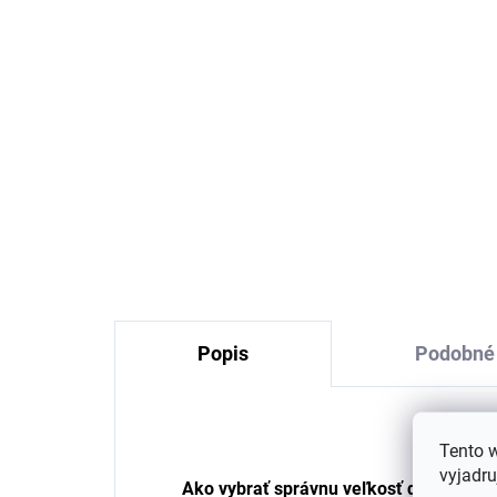
Detské slnečné okuliare
De
0-10 mesiacov ružové
vln
Geggamoja
Co
ru
€18,05
Popis
Podobné 
Tento 
vyjadru
Ako vybrať správnu veľkosť detského 