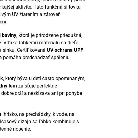
ajšej aktivite. Táto funkčná šiltovka
livým UV žiarením a zároveň
ení.
 bavlny
, ktorá je prirodzene priedušná,
ke. Vďaka ľahkému materiálu sa dieťa
 slnku. Certifikovaná
UV ochrana UPF
 a pomáha predchádzať spáleniu
rk
, ktorý býva u detí často opomínaným,
adný lem
zaisťuje perfektné
a dobre drží a neskĺzava ani pri pohybe
 ihrisko, na prechádzky, k vode, na
dčasový dizajn sa ľahko kombinuje s
denné nosenie.