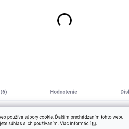
tské body z merino
Detské body z merino
y, bavlny a hodvábu
vlny, bavlny a hodvábu
silana s dlhým
Cosilana s dlhým
kávom krémové
rukávom modrý melír
€19,26
€24,77
od
od
(6)
Hodnotenie
Dis
web používa súbory cookie. Ďalším prechádzaním tohto webu
Dod
jete súhlas s ich používaním. Viac informácií
tu
.
UV klobúka?