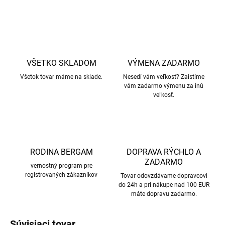
OPÝTAŤ SA
STRÁŽIŤ
VŠETKO SKLADOM
VÝMENA ZADARMO
Všetok tovar máme na sklade.
Nesedí vám veľkosť? Zaistíme
vám zadarmo výmenu za inú
veľkosť.
RODINA BERGAM
DOPRAVA RÝCHLO A
ZADARMO
vernostný program pre
registrovaných zákazníkov
Tovar odovzdávame dopravcovi
do 24h a pri nákupe nad 100 EUR
máte dopravu zadarmo.
Súvisiaci tovar