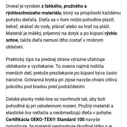
Overal je vyroben
z ľahkého, pružného a
rýchloschnúceho materiálu
, ktorý sa prispôsobí každému
pohybu dieťaťa. Dieťa sa v ňom môže pohodlne plaziť,
behať, skákať do vody, plávať alebo sa hrať na pláži.
Materiál je mäkký, príjemný na dotyk a po kúpaní
rýchlo
schne
, takže dieťa nemusí dlho zostať v mokrom
oblečení.
Praktický zips na prednej strane výrazne uľahčuje
obliekanie a vyzliekanie. To ocenia najmä rodičia
menších detí, pretože prezliekanie po kúpaní býva často
náročné. Ochranná krytka pri zipse navyše chráni citlivú
pokožku pod bradou pred podráždením.
Detské plavky mikk-line sú navrhnuté tak, aby boli
pohodlné aj pri celodennom nosení. Pružný materiál a
elastické švy netlačia a neobmedzujú dieťa v pohybe.
Certifikácia OEKO-TEX® Standard 100
navyše
potvrdzuje, že materiál neobsahuje škodlivé látky a je