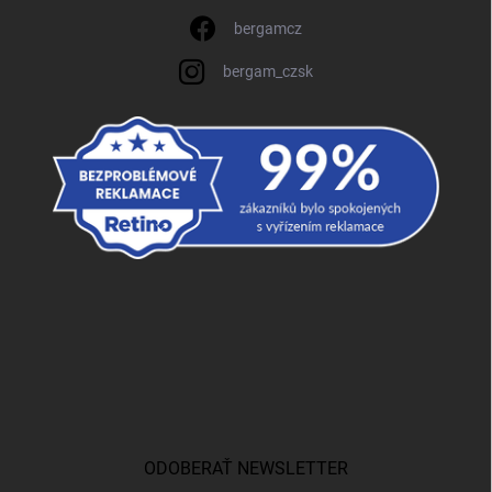
bergamcz
bergam_czsk
ODOBERAŤ NEWSLETTER