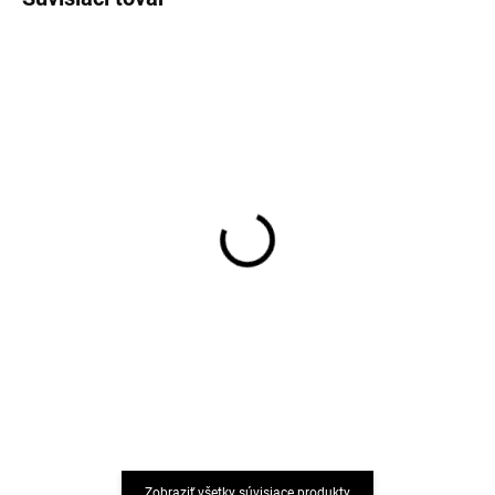
AKCIA
Detské plavkové
Prírodný opaľovací krém
nohavičky pre bábätká
SPF 50+ Glory Veil Eco
Mikk-Line - 1014_1
by Sonya
Butterfly AOP
€21,59
€40,80
od
Zobraziť všetky súvisiace produkty