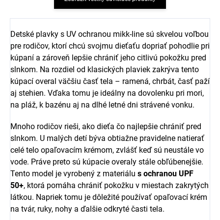
Detské plavky s UV ochranou mikk-line sú skvelou voľbou
pre rodičov, ktorí chcú svojmu dieťaťu dopriať pohodlie pri
kúpaní a zároveň lepšie chrániť jeho citlivú pokožku pred
slnkom. Na rozdiel od klasických plaviek zakrýva tento
kúpací overal väčšiu časť tela – ramená, chrbát, časť paží
aj stehien. Vďaka tomu je ideálny na dovolenku pri mori,
na pláž, k bazénu aj na dlhé letné dni strávené vonku.
Mnoho rodičov rieši, ako dieťa čo najlepšie chrániť pred
slnkom. U malých detí býva obtiažne pravidelne natierať
celé telo opaľovacím krémom, zvlášť keď sú neustále vo
vode. Práve preto sú kúpacie overaly stále obľúbenejšie.
Tento model je vyrobený z materiálu
s ochranou UPF
50+
, ktorá pomáha chrániť pokožku v miestach zakrytých
látkou. Napriek tomu je dôležité používať opaľovací krém
na tvár, ruky, nohy a ďalšie odkryté časti tela.