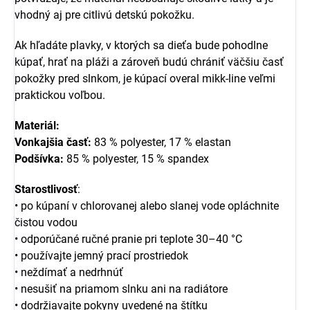
vhodný aj pre citlivú detskú pokožku.
Ak hľadáte plavky, v ktorých sa dieťa bude pohodlne
kúpať, hrať na pláži a zároveň budú chrániť väčšiu časť
pokožky pred slnkom, je kúpací overal mikk-line veľmi
praktickou voľbou.
Materiál:
Vonkajšia časť:
83 % polyester, 17 % elastan
Podšívka:
85 % polyester, 15 % spandex
Starostlivosť
:
• po kúpaní v chlorovanej alebo slanej vode opláchnite
čistou vodou
• odporúčané ručné pranie pri teplote 30–40 °C
• používajte jemný prací prostriedok
• neždímať a nedrhnúť
• nesušiť na priamom slnku ani na radiátore
• dodržiavajte pokyny uvedené na štítku