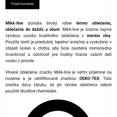
Pridať komentár
Mikk-line
ponúka široký výber
termo oblečenia,
oblečenia do dažďa a obuvi
. Mikk-line je známa najmä
výrobou vysoko kvalitného oblečenia z
merino vlny
.
Použitý textil je priedušný, tepelne izolačný a vystužený v
oblasti kolien a chrbta, aby bola zaistená mimoriadna
trvanlivosť a odolnosť pre hodiny hrania vašich detí
vonku v prírode.
Vlnené oblečenie značky Mikk-line je veľmi príjemné na
nosenie a je certifikované značkou
OEKO-TEX
. Táto
značka dáva záruku, že pri výrobe oblečenia neboli
použité škodlivé chemikálie.