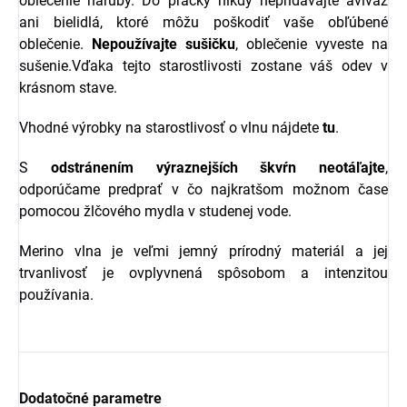
oblečenie naruby. Do práčky nikdy nepridávajte aviváž
ani bielidlá, ktoré môžu poškodiť vaše obľúbené
oblečenie.
Nepoužívajte sušičku
, oblečenie vyveste na
sušenie.Vďaka tejto starostlivosti zostane váš odev v
krásnom stave.
Vhodné výrobky na starostlivosť o vlnu nájdete
tu
.
S
odstránením výraznejších škvŕn neotáľajte
,
odporúčame predprať v čo najkratšom možnom čase
pomocou žlčového mydla v studenej vode.
Merino vlna je veľmi jemný prírodný materiál a jej
trvanlivosť je ovplyvnená spôsobom a intenzitou
používania.
Dodatočné parametre