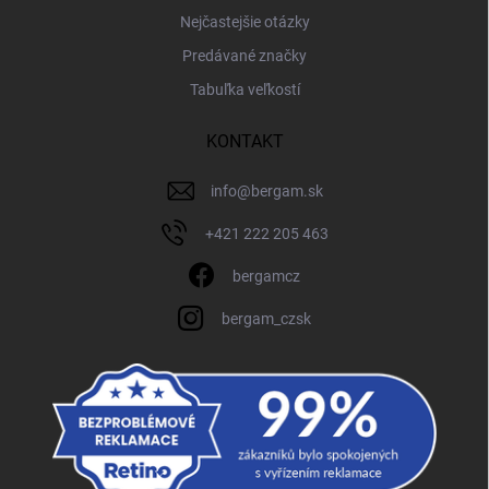
Nejčastejšie otázky
Predávané značky
Tabuľka veľkostí
KONTAKT
info
@
bergam.sk
+421 222 205 463
bergamcz
bergam_czsk