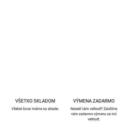
nezabraňuje skutočnému procesu potenia, ktorý je
prirodzenou funkciou tela na reguláciu teploty
OEKO-TEX® Standard 100
Vlna používaná v produktoch firmy
Smallstuff zaručuje
etické zaobchádzanie so zvieratami a
žiadny mulesing.
DETAILNÉ INFORMÁCIE
OPÝTAŤ SA
STRÁŽIŤ
VŠETKO SKLADOM
VÝMENA ZADARMO
Všetok tovar máme na sklade.
Nesedí vám veľkosť? Zaistíme
vám zadarmo výmenu za inú
veľkosť.