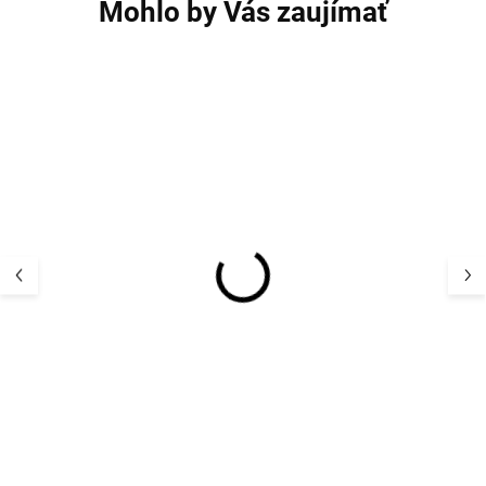
Mohlo by Vás zaujímať
Merino body detské dlhý
Merino body det
rukáv krémové white
rukáv modré de
melange Smallstuff
melange Smalls
29,99 €
29,99 