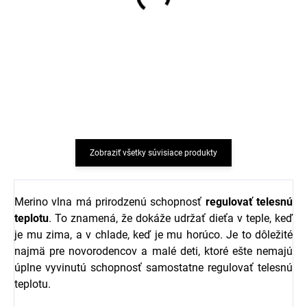
Prací gél na vlnu a jemnú
Detské merino ponožky
bielizeň levandule 1 l
krémové Trille SAFA
Greenatural
€7,32
€8
Zobraziť všetky súvisiace produkty
Merino vlna má prirodzenú schopnosť
regulovať telesnú
teplotu
. To znamená, že dokáže udržať dieťa v teple, keď
je mu zima, a v chlade, keď je mu horúco. Je to dôležité
najmä pre novorodencov a malé deti, ktoré ešte nemajú
úplne vyvinutú schopnosť samostatne regulovať telesnú
teplotu.