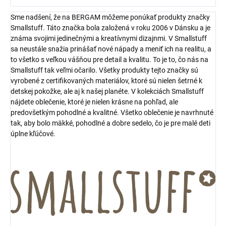
Sme nadšení, že na BERGAM môžeme ponúkať produkty značky
Smallstuff. Táto značka bola založená v roku 2006 v Dánsku a je
známa svojimi jedinečnými a kreatívnymi dizajnmi. V Smallstuff
sa neustále snažia prinášať nové nápady a meniť ich na realitu, a
to všetko s veľkou vášňou pre detail a kvalitu. To je to, čo nás na
Smallstuff tak veľmi očarilo. Všetky produkty tejto značky sú
vyrobené z certifikovaných materiálov, ktoré sú nielen šetrné k
detskej pokožke, ale aj k našej planéte. V kolekciách Smallstuff
nájdete oblečenie, ktoré je nielen krásne na pohľad, ale
predovšetkým pohodlné a kvalitné. Všetko oblečenie je navrhnuté
tak, aby bolo mäkké, pohodlné a dobre sedelo, čo je pre malé deti
úplne kľúčové.