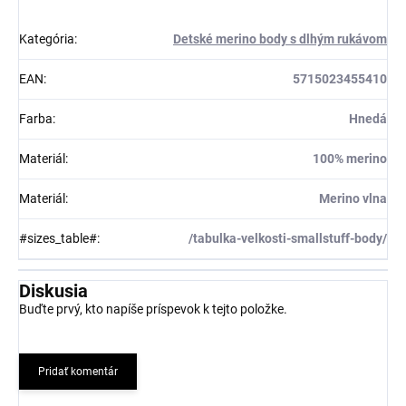
Kategória
:
Detské merino body s dlhým rukávom
EAN
:
5715023455410
Farba
:
Hnedá
Materiál
:
100% merino
Materiál
:
Merino vlna
#sizes_table#
:
/tabulka-velkosti-smallstuff-body/
Diskusia
Buďte prvý, kto napíše príspevok k tejto položke.
Pridať komentár