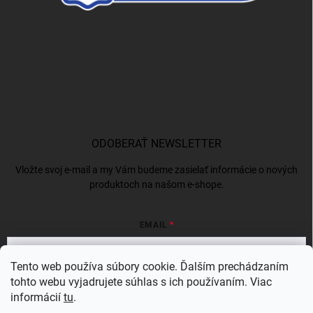
ODOBERAŤ NEWSLETTER
Vložte svoj e-mail a my Vám budeme zasielať informácie o nových
produktoch na našom e-shope.
EMAIL
Tento web používa súbory cookie. Ďalším prechádzaním
tohto webu vyjadrujete súhlas s ich používaním. Viac
Vložením e-mailu súhlasíte s
podmienkami ochrany osobných údajov
informácií
tu
.