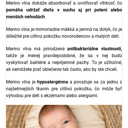
Merino vlna dokáže absorbovať a uvoľňovať vlhkosť, čo
pomáha udržať dieťa v suchu aj pri potení alebo
menších nehodách
.
Merino vlna je mimoriadne mäkká a jemná na dotyk, čo je
dôležité pre citlivú pokožku novorodencov a malých detí.
Merino vlna má prirodzené
antibakteriálne vlastnosti,
takže je menej pravdepodobné, že sa v nej budú
vyskytovať baktérie a nepríjemné pachy. To je užitočné,
ak nemôžete prať oblečenie tak často, ako by ste chceli.
Merino vlna je
hypoalergénna
a považuje sa za jednu z
najšetrnejších tkanín pre citlivú pokožku, čo môže byť
výhodou pre deti s ekzémami alebo alergiami.