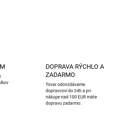
me nájdete
tu
.
OPÝTAŤ SA
STRÁŽIŤ
AM
DOPRAVA RÝCHLO A
ZADARMO
e
níkov
Tovar odovzdávame
dopravcovi do 24h a pri
nákupe nad 100 EUR máte
dopravu zadarmo.