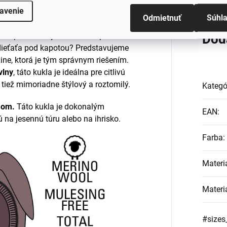
avenie
Odmietnuť
Súhl
ne pohodlie aj v chladnom počasí?
Dod
dieťaťa pod kapotou? Predstavujeme
ne, ktorá je tým správnym riešením.
vlny
, táto kukla je ideálna pre citlivú
tiež mimoriadne štýlový a roztomilý.
Kategó
mom.
Táto kukla je dokonalým
EAN
:
ú na jesennú túru alebo na ihrisko.
Farba
:
Materi
Materi
#sizes