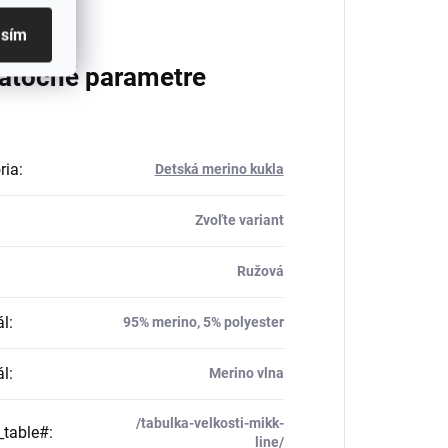
asím
atočné parametre
ria
:
Detská merino kukla
Zvoľte variant
Ružová
ál
:
95% merino, 5% polyester
ál
:
Merino vlna
/tabulka-velkosti-mikk-
_table#
:
line/