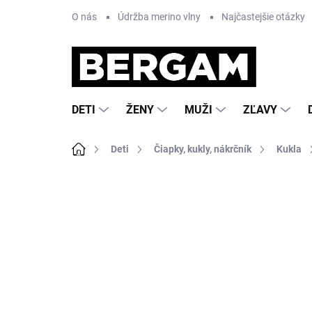
Prejsť
O nás
Údržba merino vlny
Najčastejšie otázky
na
obsah
DETI
ŽENY
MUŽI
ZĽAVY
Domov
Deti
Čiapky, kukly, nákrčník
Kukla
Neohodnotené
Podrobnosti hodnote