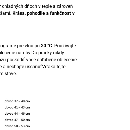
i v chladných dňoch v teple a zároveň
ušami.
Krása, pohodlie a funkčnosť v
rograme pre vlnu pri
30 °C
. Používajte
blečenie naruby.
Do práčky nikdy
môžu poškodiť vaše obľúbené oblečenie.
te a nechajte uschnúť
Vďaka tejto
om stave.