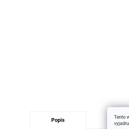
Detské kožené papuče
Burlwood Mikk-Line
2000ML
€24,99
Tento 
Popis
Podobné 
vyjadru