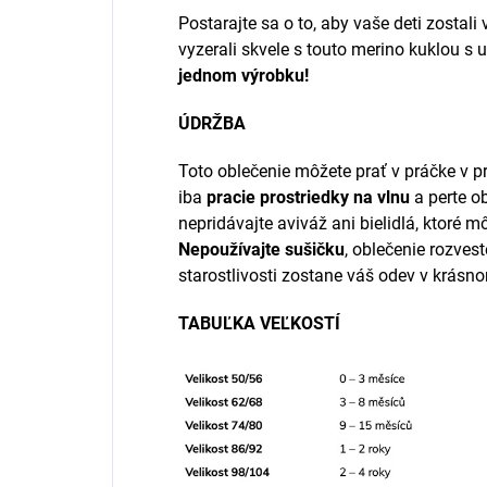
Postarajte sa o to, aby vaše deti zostal
vyzerali skvele s touto merino kuklou s 
jednom výrobku!
ÚDRŽBA
Toto oblečenie môžete prať v práčke v p
iba
pracie prostriedky na vlnu
a perte o
nepridávajte aviváž ani bielidlá, ktoré 
Nepoužívajte sušičku
, oblečenie rozves
starostlivosti zostane váš odev v krásn
TABUĽKA VEĽKOSTÍ