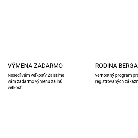
Viac informácií o tejto té
DETAILNÉ INFORMÁCIE
VÝMENA ZADARMO
RODINA BERG
Nesedí vám veľkosť? Zaistíme
vernostný program pr
vám zadarmo výmenu za inú
registrovaných zákaz
veľkosť.