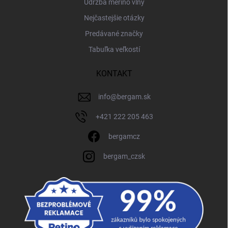
Údržba merino vlny
Nejčastejšie otázky
Predávané značky
Tabuľka veľkostí
KONTAKT
info
@
bergam.sk
+421 222 205 463
bergamcz
bergam_czsk