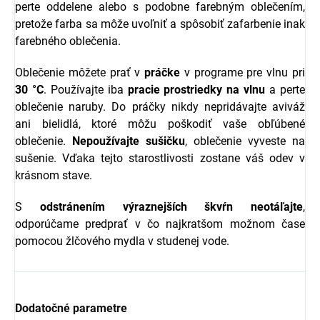
perte oddelene alebo s podobne farebným oblečením,
pretože farba sa môže uvoľniť a spôsobiť zafarbenie inak
farebného oblečenia.
Oblečenie môžete prať v
práčke
v programe pre vlnu pri
30 °C
. Používajte iba
pracie prostriedky na vlnu
a perte
oblečenie naruby. Do práčky nikdy nepridávajte aviváž
ani bielidlá, ktoré môžu poškodiť vaše obľúbené
oblečenie.
Nepoužívajte sušičku
, oblečenie vyveste na
sušenie. Vďaka tejto starostlivosti zostane váš odev v
krásnom stave.
S
odstránením výraznejších škvŕn neotáľajte
,
odporúčame predprať v čo najkratšom možnom čase
pomocou žlčového mydla v studenej vode.
Dodatočné parametre