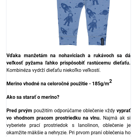
Vďaka manžetám na nohaviciach a rukávoch sa dá
veľkosť pyžama ľahko prispôsobiť rastúcemu dieťaťu.
Kombinéza vydrží dieťaťu niekoľko veľkostí.
2
Merino vhodné na celoročné použitie - 185g/m
Ako sa starať o merino?
Pred prvým
použitím odporúčame oblečenie vždy
vyprať
vo vhodnom pracom prostriedku na vlnu.
Najmä ak si
vyberiete prací prostriedok s l
anolinon, oblečenie je
okamžite mäkšie a nehryzie.
Pri prvom praní oblečenia ho