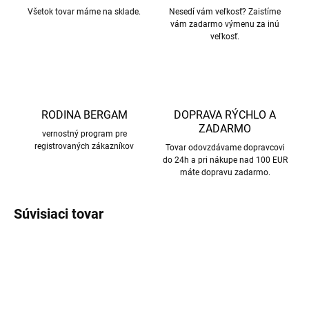
Všetok tovar máme na sklade.
Nesedí vám veľkosť? Zaistíme
vám zadarmo výmenu za inú
veľkosť.
RODINA BERGAM
DOPRAVA RÝCHLO A
ZADARMO
vernostný program pre
registrovaných zákazníkov
Tovar odovzdávame dopravcovi
do 24h a pri nákupe nad 100 EUR
máte dopravu zadarmo.
Súvisiaci tovar
VÝPREDAJ
VÝPREDAJ