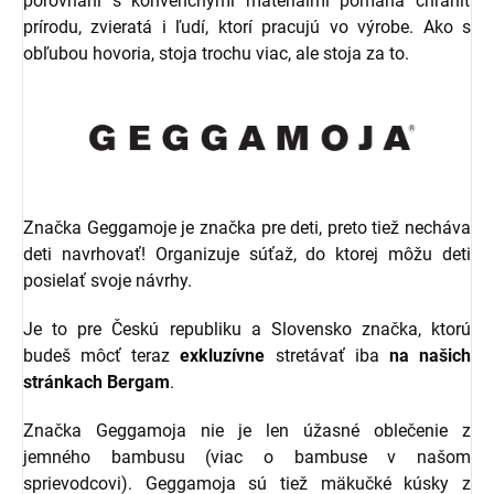
porovnaní s konvenčnými materiálmi pomáha chrániť
prírodu, zvieratá i ľudí, ktorí pracujú vo výrobe. Ako s
obľubou hovoria, stoja trochu viac, ale stoja za to.
Značka Geggamoje je značka pre deti, preto tiež necháva
deti navrhovať! Organizuje súťaž, do ktorej môžu deti
posielať svoje návrhy.
Je to pre Českú republiku a Slovensko značka, ktorú
budeš môcť teraz
exkluzívne
stretávať iba
na našich
stránkach Bergam
.
Značka Geggamoja nie je len úžasné oblečenie z
jemného bambusu (viac o bambuse v našom
sprievodcovi). Geggamoja sú tiež mäkučké kúsky z