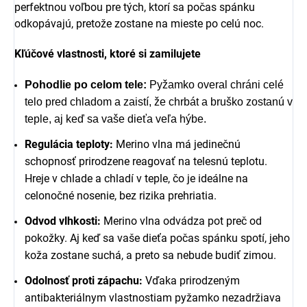
perfektnou voľbou pre tých, ktorí sa počas spánku
odkopávajú, pretože zostane na mieste po celú noc.
Kľúčové vlastnosti, ktoré si zamilujete
Pohodlie po celom tele:
Pyžamko overal chráni celé
telo pred chladom a zaistí, že chrbát a bruško zostanú v
teple, aj keď sa vaše dieťa veľa hýbe.
Regulácia teploty:
Merino vlna má jedinečnú
schopnosť prirodzene reagovať na telesnú teplotu.
Hreje v chlade a chladí v teple, čo je ideálne na
celonočné nosenie, bez rizika prehriatia.
Odvod vlhkosti:
Merino vlna odvádza pot preč od
pokožky. Aj keď sa vaše dieťa počas spánku spotí, jeho
koža zostane suchá, a preto sa nebude budiť zimou.
Odolnosť proti zápachu:
Vďaka prirodzeným
antibakteriálnym vlastnostiam pyžamko nezadržiava