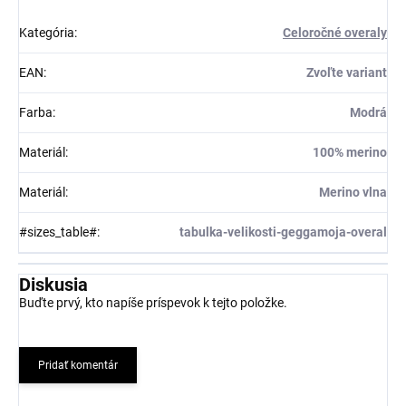
Kategória
:
Celoročné overaly
EAN
:
Zvoľte variant
Farba
:
Modrá
Materiál
:
100% merino
Materiál
:
Merino vlna
#sizes_table#
:
tabulka-velikosti-geggamoja-overal
Diskusia
Buďte prvý, kto napíše príspevok k tejto položke.
Pridať komentár