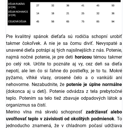
Pre kvalitný spánok dieťaťa sú rodičia schopní urobiť
takmer čokoľvek. A nie je sa čomu diviť. Nevyspaté a
unavené dieťa potrápi aj tých najsilnejších z nás. Potenie,
najmä nočné potenie, je pre deti
horúcou
témou takmer
po celý rok. Určite to poznáte aj vy, cez deň sa dieťa
nepotí, ale len čo si ľahne do postieľky, je to tu. Mokré
pyžamo, vlhké vlasy, orosené čelo a o vankúši ani
nehovorme. Nezabudnite, že
potenie je úplne normálne
(dokonca aj u detí). Potenie odvádza z tela prebytočné
teplo. Potením sa telo tiež zbavuje odpadových látok a
organizmus sa čistí.
Merino vlna má skvelú schopnosť
zadržiavať alebo
uvoľňovať teplo v závislosti od okolitých podmienok
. To
jednoducho znamená, že v chladnom počasí udržiava