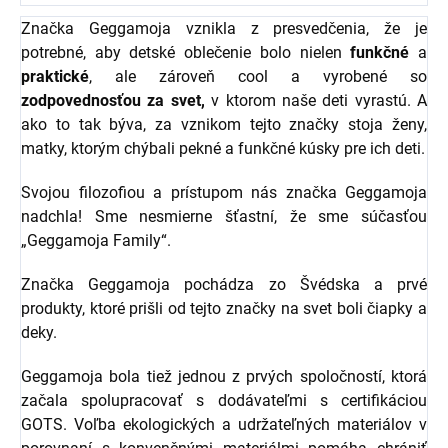
Značka Geggamoja vznikla z presvedčenia, že je
potrebné, aby detské oblečenie bolo nielen
funkčné
a
praktické
, ale zároveň cool a vyrobené so
zodpovednosťou za svet,
v ktorom naše deti vyrastú. A
ako to tak býva, za vznikom tejto značky stoja ženy,
matky, ktorým chýbali pekné a funkčné kúsky pre ich deti.
Svojou filozofiou a prístupom nás značka Geggamoja
nadchla! Sme nesmierne šťastní, že sme súčasťou
„Geggamoja Family“.
Značka Geggamoja pochádza zo Švédska a prvé
produkty, ktoré prišli od tejto značky na svet boli čiapky a
deky.
Geggamoja bola tiež jednou z prvých spoločností, ktorá
začala spolupracovať s dodávateľmi s certifikáciou
GOTS. Voľba ekologických a udržateľných materiálov v