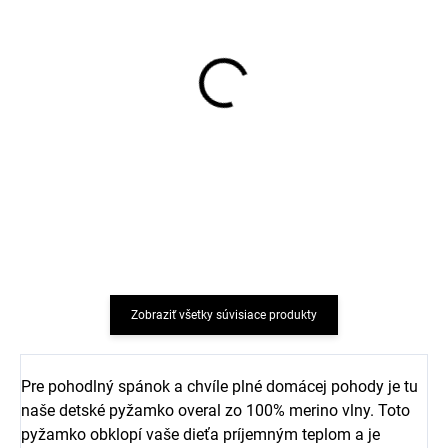
Merino tričko detské
Merino legíny detské
dlhý rukáv Geggamoja -
Geggamoja - Blue Astro
Blue Astro
€29,94
€32,82
od
od
Zobraziť všetky súvisiace produkty
Pre pohodlný spánok a chvíle plné domácej pohody je tu
naše detské pyžamko overal zo 100% merino vlny. Toto
pyžamko obklopí vaše dieťa príjemným teplom a je