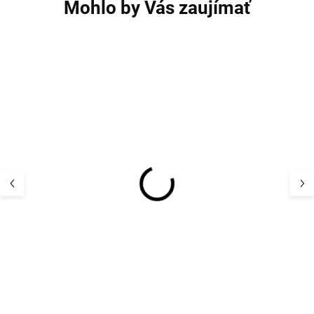
Mohlo by Vás zaujímať
AKCIA
Detský termo se
Detský UV klobúk
a nohavice Ado
flapper plátno UV50+
Mikk-Line
farba biela
41,92 
STERNTALER
15,49 €