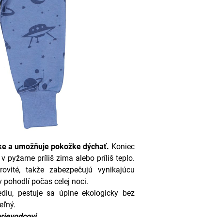
žke a umožňuje pokožke dýchať.
Koniec
v pyžame príliš zima alebo príliš teplo.
ovité, takže zabezpečujú vynikajúcu
 pohodlí počas celej noci.
diu, pestuje sa úplne ekologicky bez
eľný.
rievodcovi
.