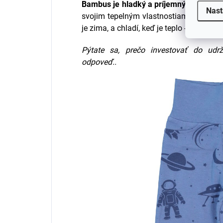
Bambus je hladký a príjemný na pokož
Nast
svojim tepelným vlastnostiam, podobne 
je zima, a chladí, keď je teplo - ideálny 
Pýtate sa, prečo investovať do udrž
odpoveď..