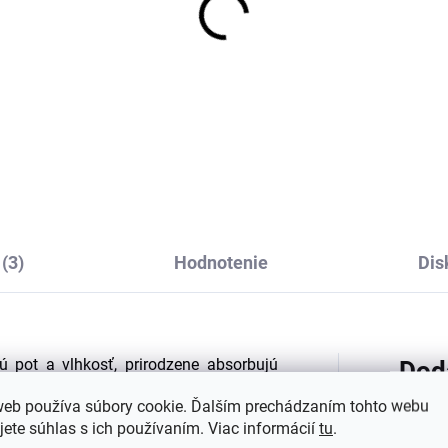
mbusové detské tričko
Prací gél na vlnu a je
dlhým rukávom Blue
bielizeň levandule 1 l
tronaut Geggamoja
Greenatural
€18,14
€8
(3)
Hodnotenie
Dis
 pot a vlhkosť, prirodzene absorbujú
Dod
žitie. Bambus nedráždi pokožku a je
web používa súbory cookie. Ďalším prechádzaním tohto webu
í trpiacich ekzémami
.
jete súhlas s ich používaním. Viac informácií
tu
.