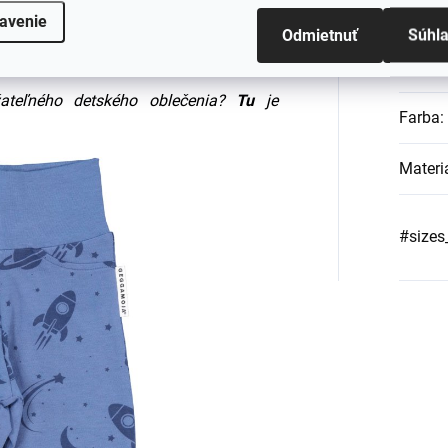
ke a umožňuje pokožke dýchať.
Vďaka
Kategó
avenie
ako vlna a hodváb, materiál hreje, keď
Odmietnuť
Súhl
materiál pre detské oblečenie.
EAN
:
ateľného detského oblečenia?
Tu
je
Farba
:
Materi
#sizes