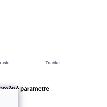
mnú
kusia
Značka
atočné parametre