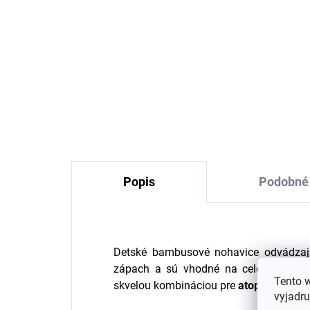
Bambusová detská
Ba
fleecová čiapka Blue
s 
astronaut Geggamoja
as
€13,19
od
Popis
Podobné 
Detské bambusové nohavice odvádzajú
zápach a sú vhodné na celoročné pou
Tento 
skvelou kombináciou pre
atopikov a ľud
vyjadru