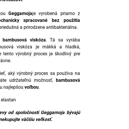
čkou
Geggamoja
je vyrobená priamo z
chanicky spracované bez použitia
priedušná a prirodzene antibakteriálna.
om
bambusová viskóza
. Tá sa vyrába
usová viskóza je mäkká a hladká,
 tento výrobný proces je škodlivý pre
rávne.
ieť, aký výrobný proces sa používa na
dáte udržateľnú možnosť,
bambusová
ou najlepšou
voľbou
.
 elastan
devy od spoločnosti
Geggamoja
bývajú
 nekupujte väčšiu veľkosť.