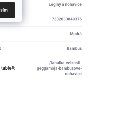
ria
:
Legíny a nohavice
asím
7332833849376
Modrá
ál
:
Bambus
/tabulka-velkosti-
_table#
:
geggamoja-bambusove-
nohavice