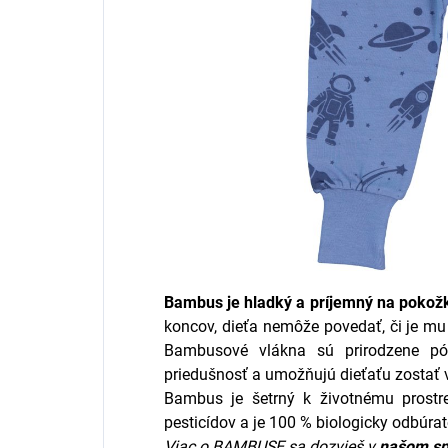
Bambus je hladký a príjemný na poko
koncov, dieťa nemôže povedať, či je mu 
Bambusové vlákna sú prirodzene pór
priedušnosť a umožňujú dieťaťu zostať v
Bambus je šetrný k životnému prostre
pesticídov a je 100 % biologicky odbúrat
Viac o BAMBUSE sa dozvieš v
našom
sp