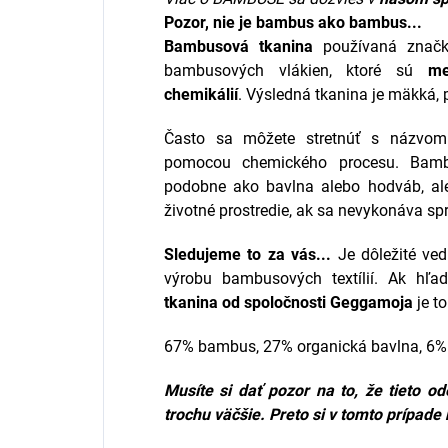
Pozor, nie je bambus ako bambus...
Bambusová tkanina
používaná zna
bambusových vlákien, ktoré sú
me
chemikálií
. Výsledná tkanina je mäkká, 
Často sa môžete stretnúť s názv
pomocou chemického procesu. Bamb
podobne ako bavlna alebo hodváb, ale
životné prostredie, ak sa nevykonáva sp
Sledujeme to za vás...
Je dôležité ved
výrobu bambusových textílií. Ak hľa
tkanina od spoločnosti
Geggamoja
je t
67% bambus, 27% organická bavlna, 6%
Musíte si dať pozor na to, že tieto o
trochu väčšie. Preto si v tomto prípade