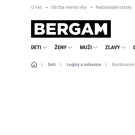
Prejsť
O nás
Údržba merino vlny
Najčastejšie otázky
na
obsah
DETI
ŽENY
MUŽI
ZĽAVY
Domov
Deti
Legíny a nohavice
Bambusové d
Neohodnotené
Podrobnosti hodnote
AKCIA