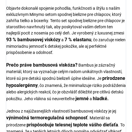
Objavte dokonalé spojenie pohodlia, funkčnosti a štýlu s naším
exkluzívnym Minymo setom spodnej bielizne pre chlapcov, ktorý
zahŕňa tielko a boxerky. Tento set spodnej bielizne pre chlapcov je
starostlivo navrhnutý tak, aby poskytoval vašim deťom ten
najlepší pocit z nosenia po celý deň. Je vyrobený z luxusnej zmesi
93 % bambusovej viskózy
7 % elastanu
a
, čo zaručuje nielen
mimoriadnu jemnosť k detskej pokožke, ale aj perfektné
prispôsobenie a odolnosť.
Prečo práve bambusová viskóza?
Bambus je zázračný
materiál, ktorý sa vyznačuje celým radom unikátnych vlastností,
prirodzene
ktoré sú pre detskú spodnú bielizeň úplne ideálne. Je
hypoalergénny
, čo znamená, že minimalizuje riziko podráždenia
alebo alergických reakcií, čo je obzvlášť dôležité pre citlivú detskú
jemné
hladké.
pokožku. Jeho vlákna sú neuveriteľne
a
Jednou z najúžasnejších vlastností bambusovej viskózy je jej
výnimočná termoregulačná schopnosť
. Materiál sa
prispôsobuje telesnej teplote vášho dieťaťa
prirodzene
. To
znamená, že v teplých letných dňoch pomáha odvádzať vlhkosť