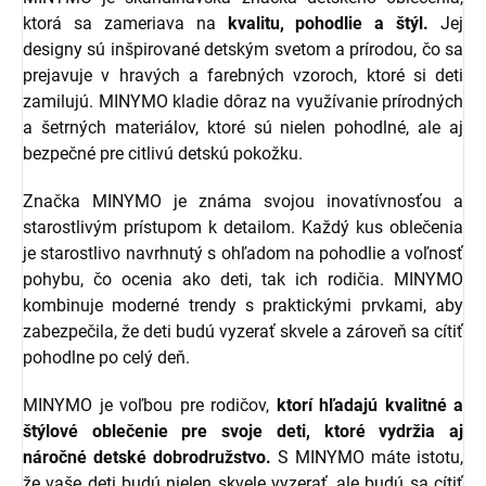
ktorá sa zameriava na
kvalitu, pohodlie a štýl.
Jej
designy sú inšpirované detským svetom a prírodou, čo sa
prejavuje v hravých a farebných vzoroch, ktoré si deti
zamilujú. MINYMO kladie dôraz na využívanie prírodných
a šetrných materiálov, ktoré sú nielen pohodlné, ale aj
bezpečné pre citlivú detskú pokožku.
Značka MINYMO je známa svojou inovatívnosťou a
starostlivým prístupom k detailom. Každý kus oblečenia
je starostlivo navrhnutý s ohľadom na pohodlie a voľnosť
pohybu, čo ocenia ako deti, tak ich rodičia. MINYMO
kombinuje moderné trendy s praktickými prvkami, aby
zabezpečila, že deti budú vyzerať skvele a zároveň sa cítiť
pohodlne po celý deň.
MINYMO je voľbou pre rodičov,
ktorí hľadajú kvalitné a
štýlové oblečenie pre svoje deti, ktoré vydržia aj
náročné detské dobrodružstvo.
S MINYMO máte istotu,
že vaše deti budú nielen skvele vyzerať, ale budú sa cítiť