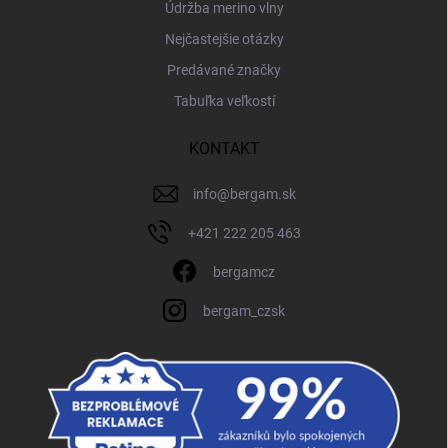
Údržba merino vlny
Nejčastejšie otázky
Predávané značky
Tabuľka veľkostí
KONTAKT
info
@
bergam.sk
+421 222 205 463
bergamcz
bergam_czsk