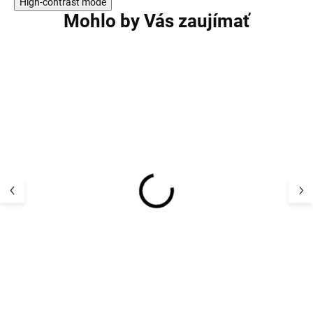
High-contrast mode
Mohlo by Vás zaujímať
Súprava chlapčenskej
Súprava chlapč
spodnej bielizne
spodnej bielizn
boxerky a tielko z
boxerky a tielko
bambusovej viskózy
bambusovej vis
27,39 €
27,39 
Khaki Minymo
Dark Navy Min