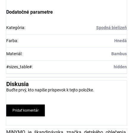
Dodatočné parametre
Kategória
:
Spodná bielizeň
Farba
:
Hnedá
Materiál
:
Bambus
#sizes_table#
:
hidden
Diskusia
Buďte prvý, kto napíše príspevok k tejto položke.
Pridať komentár
MINYMO je škandinávska značka detského oblečenia,