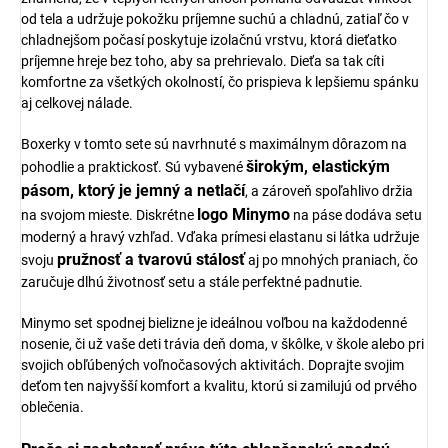
od tela a udržuje pokožku príjemne suchú a chladnú, zatiaľ čo v
chladnejšom počasí poskytuje izolačnú vrstvu, ktorá dieťatko
príjemne hreje bez toho, aby sa prehrievalo. Dieťa sa tak cíti
komfortne za všetkých okolností, čo prispieva k lepšiemu spánku
aj celkovej nálade.
Boxerky v tomto sete sú navrhnuté s maximálnym dôrazom na
širokým, elastickým
pohodlie a praktickosť. Sú vybavené
pásom, ktorý je jemný a netlačí
, a zároveň spoľahlivo držia
logo Minymo
na svojom mieste. Diskrétne
na páse dodáva setu
moderný a hravý vzhľad. Vďaka prímesi elastanu si látka udržuje
pružnosť a tvarovú stálosť
svoju
aj po mnohých praniach, čo
zaručuje dlhú životnosť setu a stále perfektné padnutie.
Minymo set spodnej bielizne je ideálnou voľbou na každodenné
nosenie, či už vaše deti trávia deň doma, v škôlke, v škole alebo pri
svojich obľúbených voľnočasových aktivitách. Doprajte svojim
deťom ten najvyšší komfort a kvalitu, ktorú si zamilujú od prvého
oblečenia.