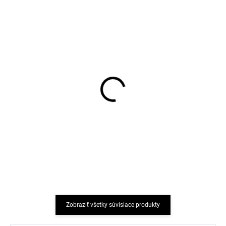
Detské bambusové
Detské bambusové
ponožky 5 párov čierne
ponožky 5 párov Navy
Minipop
Minipop
€12,36
€17,01
Zobraziť všetky súvisiace produkty