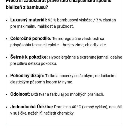
Prečo si zaobstarať práve túto chlapčenskú spodnú
bielizeň z bambusu?
Luxusný materiál:
93 % bambusová viskóza / 7 % elastan
pre maximálnu mäkkosť a pružnosť.
Celoročné pohodlie:
Termoregulačné vlastnosti sa
prispôsobia telesnej teplote – hreje v zime, chladí v lete.
Šetrné k pokožke:
Hypoalergénne a extrémne jemné, ideálne
pre citlivú detskú pokožku.
Pohodlný dizajn:
Tielko a boxerky so širokým, netlačiacim
elastickým pásom s logom Minymo.
Odolnosť:
Drží tvar a farbu aj po mnohých praniach.
Jednoduchá Údržba:
Pranie na 40 °C (jemný cyklus), nesušiť
v sušičke, nežehliť, nečistiť chemicky.