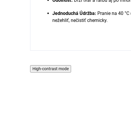
Odolnosť:
Drží tvar a farbu aj po mno
Jednoduchá Údržba:
Pranie na 40 °C 
nežehliť, nečistiť chemicky.
High-contrast mode