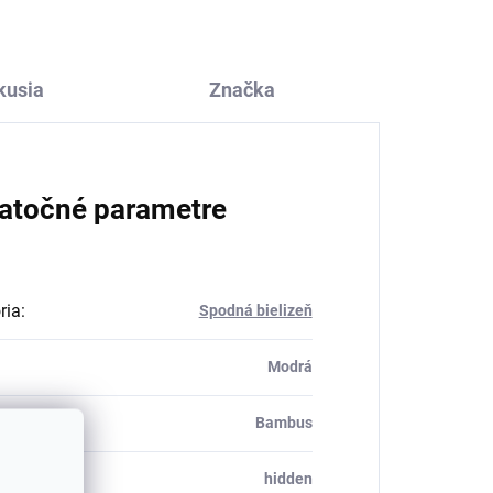
kusia
Značka
atočné parametre
ria
:
Spodná bielizeň
Modrá
ál
:
Bambus
_table#
:
hidden