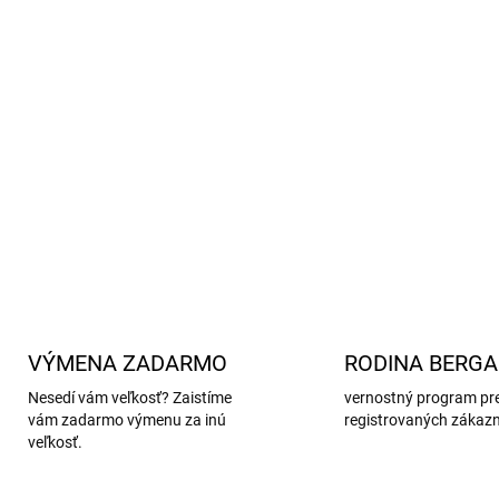
Pružný elastický pás s l
Ekologická voľba
- vyrobe
Materiál:
93 % viskóza (ba
Značka Minymo má všeo
inými značkami v našom e
DETAILNÉ INFORMÁCIE
VÝMENA ZADARMO
RODINA BERG
Nesedí vám veľkosť? Zaistíme
vernostný program pr
vám zadarmo výmenu za inú
registrovaných zákaz
veľkosť.