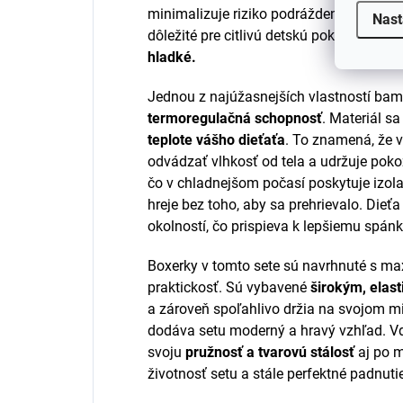
minimalizuje riziko podráždenia alebo al
Nast
dôležité pre citlivú detskú pokožku. Jeh
hladké.
Jednou z najúžasnejších vlastností bamb
termoregulačná schopnosť
. Materiál s
teplote vášho dieťaťa
. To znamená, že 
odvádzať vlhkosť od tela a udržuje poko
čo v chladnejšom počasí poskytuje izola
hreje bez toho, aby sa prehrievalo. Dieťa
okolností, čo prispieva k lepšiemu spánk
Boxerky v tomto sete sú navrhnuté s m
praktickosť. Sú vybavené
širokým, elast
a zároveň spoľahlivo držia na svojom mi
dodáva setu moderný a hravý vzhľad. Vď
svoju
pružnosť a tvarovú stálosť
aj po m
životnosť setu a stále perfektné padnuti