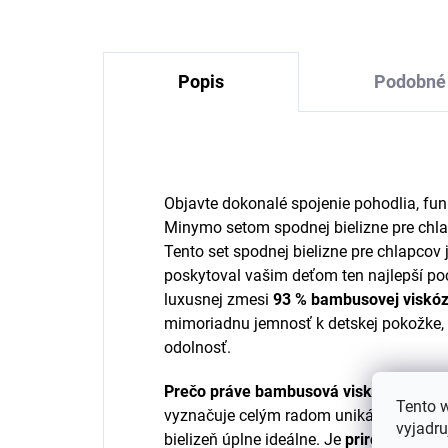
Popis
Podobné 
Objavte dokonalé spojenie pohodlia, fun
Minymo setom spodnej bielizne pre chlap
Tento set spodnej bielizne pre chlapcov j
poskytoval vašim deťom ten najlepší poc
luxusnej zmesi
93 % bambusovej viskó
mimoriadnu jemnosť k detskej pokožke, a
odolnosť.
Prečo práve bambusová viskóza?
Bambu
Tento 
vyznačuje celým radom unikátnych vlast
vyjadru
bielizeň úplne ideálne. Je
prirodzene hy