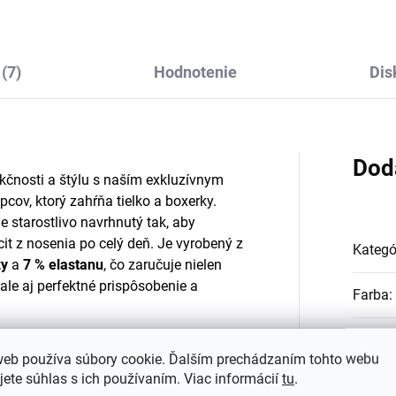
(7)
Hodnotenie
Dis
Dod
kčnosti a štýlu s naším exkluzívnym
cov, ktorý zahŕňa tielko a boxerky.
e starostlivo navrhnutý tak, aby
it z nosenia po celý deň. Je vyrobený z
Kategó
zy
a
7 % elastanu
, čo zaručuje nielen
le aj perfektné prispôsobenie a
Farba
:
Materi
s je zázračný materiál, ktorý sa
web používa súbory cookie. Ďalším prechádzaním tohto webu
ností, ktoré sú pre detskú spodnú
jete súhlas s ich používaním. Viac informácií
tu
.
#sizes
poalergénny
, čo znamená, že