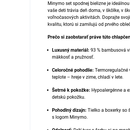
Minymo set spodnej bielizne je ideálnou
vaše deti trávia deň doma, v škôlke, v š
voľnočasových aktivitách. Doprajte svo
kvalitu, ktorú si zamilujú od prvého oble
Prečo si zaobstarať práve túto chlapč
Luxusný materiál:
93 % bambusová vi
mäkkosť a pružnosť.
Celoročné pohodlie:
Termoregulačné vl
teplote – hreje v zime, chladí v lete.
Šetrné k pokožke:
Hypoalergénne a ex
detskú pokožku.
Pohodlný dizajn:
Tielko a boxerky so 
s logom Minymo.