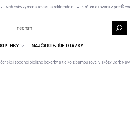
Vrátenie/výmena tovaru a reklamácia
Vrátenie tovaru v predĺžene
DOPLNKY
NAJČASTEJŠIE OTÁZKY
čenskej spodnej bielizne boxerky a tielko z bambusovej viskózy Dark Na
nia
ZNAČKA:
MINYMO
€27,39
Jednotková
ZVOĽTE VARIANT
cena:
Farba