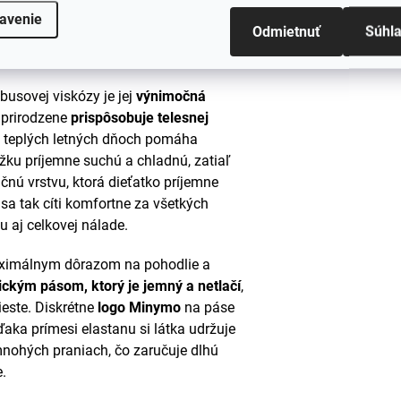
ergických reakcií, čo je obzvlášť
avenie
Odmietnuť
Súhl
o vlákna sú neuveriteľne
jemné
a
usovej viskózy je jej
výnimočná
a prirodzene
prispôsobuje telesnej
v teplých letných dňoch pomáha
žku príjemne suchú a chladnú, zatiaľ
čnú vrstvu, ktorá dieťatko príjemne
 sa tak cíti komfortne za všetkých
u aj celkovej nálade.
aximálnym dôrazom na pohodlie a
ickým pásom, ktorý je jemný a netlačí
,
este. Diskrétne
logo Minymo
na páse
aka prímesi elastanu si látka udržuje
nohých praniach, čo zaručuje dlhú
e.