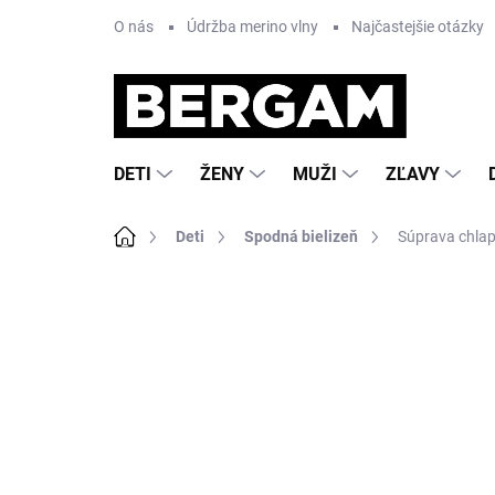
Prejsť
O nás
Údržba merino vlny
Najčastejšie otázky
na
obsah
DETI
ŽENY
MUŽI
ZĽAVY
Domov
Deti
Spodná bielizeň
Súprava chlap
Neohodnotené
Podrobnosti hodnote