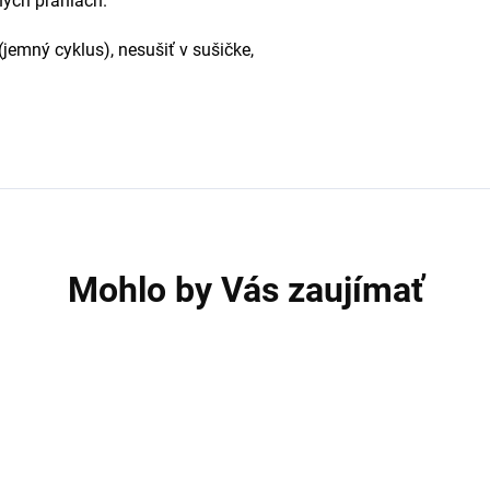
hých praniach.
(jemný cyklus), nesušiť v sušičke,
Mohlo by Vás zaujímať
2