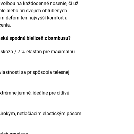
 voľbou na každodenné nosenie, či už
kole alebo pri svojich obľúbených
jim deťom ten najvyšší komfort a
čenia.
enskú spodnú bielizeň z bambusu?
skóza / 7 % elastan pre maximálnu
astnosti sa prispôsobia telesnej
trémne jemné, ideálne pre citlivú
širokým, netlačiacim elastickým pásom