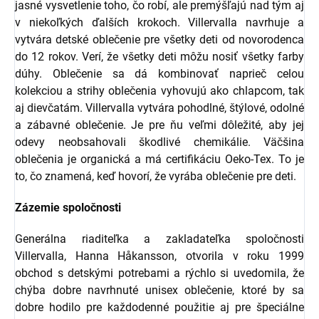
jasné vysvetlenie toho, čo robí, ale premýšľajú nad tým aj
v niekoľkých ďalších krokoch. Villervalla navrhuje a
vytvára detské oblečenie pre všetky deti od novorodenca
do 12 rokov. Verí, že všetky deti môžu nosiť všetky farby
dúhy. Oblečenie sa dá kombinovať naprieč celou
kolekciou a strihy oblečenia vyhovujú ako chlapcom, tak
aj dievčatám. Villervalla vytvára pohodlné, štýlové, odolné
a zábavné oblečenie. Je pre ňu veľmi dôležité, aby jej
odevy neobsahovali škodlivé chemikálie. Väčšina
oblečenia je organická a má certifikáciu Oeko-Tex. To je
to, čo znamená, keď hovorí, že vyrába oblečenie pre deti.
Zázemie spoločnosti
Generálna riaditeľka a zakladateľka spoločnosti
Villervalla, Hanna Håkansson, otvorila v roku 1999
obchod s detskými potrebami a rýchlo si uvedomila, že
chýba dobre navrhnuté unisex oblečenie, ktoré by sa
dobre hodilo pre každodenné použitie aj pre špeciálne