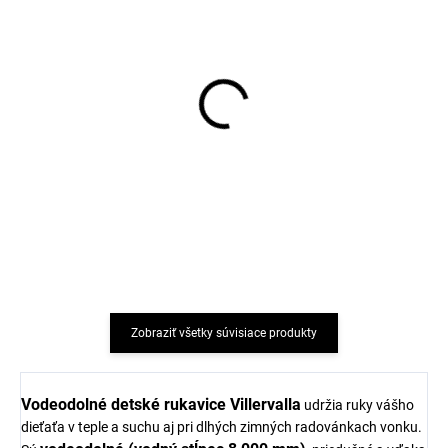
Detská zimná čiapka
Detské bavlnené
ušiak Villervalla DAHLIA
ponožky TRALLE SAFA -
biele
€27,68
€5,04
Zobraziť všetky súvisiace produkty
Vodeodolné detské rukavice Villervalla
udržia ruky vášho
dieťaťa v teple a suchu aj pri dlhých zimných radovánkach vonku.