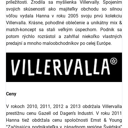
príležitosti. Zrodila sa myšlienka Villervally. Spojením
svojich skúseností ako majiteľky obchodu so silnou
vôľou vydala Hanna v roku 2005 svoju prvú kolekciu
Villervalla. Krásne, pohodlné oblečenie a unikátny mix &
match-koncept sa stali veľkým úspechom. Podnik sa
potom rýchlo rozrástol a zahŕňal niekoľko vlastných
predajní a mnoho maloobchodníkov po celej Európe.
Ceny
V rokoch 2010, 2011, 2012 a 2013 obdržala Villervalla
prestížnu cenu Gazell od Dagen’s Industri. V roku 2011
Hanna tiež obdržala cenu spoločnosti Ernst & Young
“Začínajúca podnikateľka v západnom regióne Švédska”