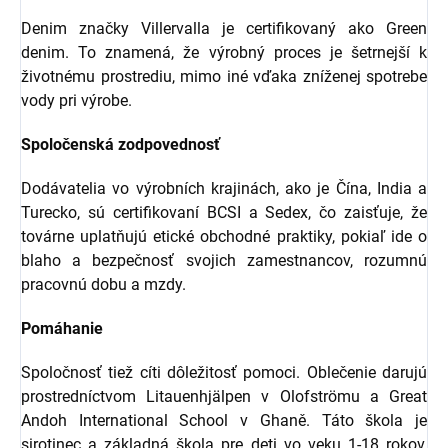
Denim značky Villervalla je certifikovaný ako Green
denim. To znamená, že výrobný proces je šetrnejší k
životnému prostrediu, mimo iné vďaka zníženej spotrebe
vody pri výrobe.
Spoločenská zodpovednosť
Dodávatelia vo výrobních krajinách, ako je Čína, India a
Turecko, sú certifikovaní BCSI a Sedex, čo zaisťuje, že
továrne uplatňujú etické obchodné praktiky, pokiaľ ide o
blaho a bezpečnosť svojich zamestnancov, rozumnú
pracovnú dobu a mzdy.
Pomáhanie
Spoločnosť tiež cíti dôležitosť pomoci. Oblečenie darujú
prostredníctvom Litauenhjälpen v Olofströmu a Great
Andoh International School v Ghaně. Táto škola je
sirotinec a základná škola pre deti vo veku 1-18 rokov,