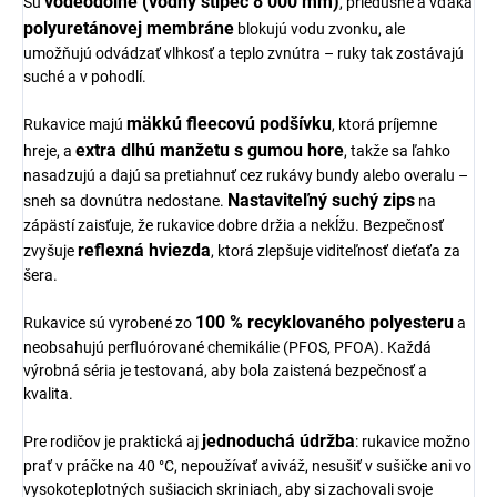
vodeodolné (vodný stĺpec 8 000 mm)
Sú
, priedušné a vďaka
polyuretánovej membráne
blokujú vodu zvonku, ale
umožňujú odvádzať vlhkosť a teplo zvnútra – ruky tak zostávajú
suché a v pohodlí.
mäkkú fleecovú podšívku
Rukavice majú
, ktorá príjemne
extra dlhú manžetu s gumou hore
hreje, a
, takže sa ľahko
nasadzujú a dajú sa pretiahnuť cez rukávy bundy alebo overalu –
Nastaviteľný suchý zips
sneh sa dovnútra nedostane.
na
zápästí zaisťuje, že rukavice dobre držia a nekĺžu. Bezpečnosť
reflexná hviezda
zvyšuje
, ktorá zlepšuje viditeľnosť dieťaťa za
šera.
100 % recyklovaného polyesteru
Rukavice sú vyrobené zo
a
neobsahujú perfluórované chemikálie (PFOS, PFOA). Každá
výrobná séria je testovaná, aby bola zaistená bezpečnosť a
kvalita.
jednoduchá údržba
Pre rodičov je praktická aj
: rukavice možno
prať v práčke na 40 °C, nepoužívať aviváž, nesušiť v sušičke ani vo
vysokoteplotných sušiacich skriniach, aby si zachovali svoje