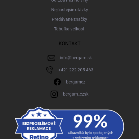
Údržba merino vlny
Nejčastejšie otázky
Predávané značky
Tabuľka veľkostí
KONTAKT
info
@
bergam.sk
+421 222 205 463
bergamcz
bergam_czsk