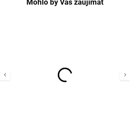
Mohlo by Vás zaujímať
AKCIA
AKCIA
Vodeodolné detské
Vodeodolné det
zimné rukavice
zimné rukavice
lyžiarske prstové
Villervalla - 704
Villervalla - DAHLIA
DAHLIA
27,13 €
27,13 