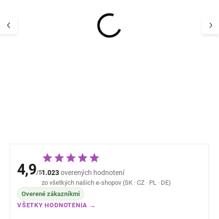
Detský termo se
Detský UV klobúk
a nohavice Ado
flapper plátno UV50+
Mikk-Line
farba biela
41,83 
STERNTALER
15,46 €
4,9
/5
1.023
overených hodnotení
zo všetkých našich e-shopov (SK · CZ · PL · DE)
Overené zákazníkmi
VŠETKY HODNOTENIA →