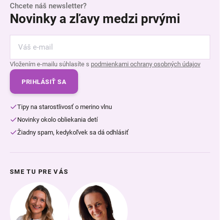
Chcete náš newsletter?
Novinky a zľavy medzi prvými
Vložením e-mailu súhlasíte s
podmienkami ochrany osobných údajov
PRIHLÁSIŤ SA
Tipy na starostlivosť o merino vlnu
Novinky okolo obliekania detí
Žiadny spam, kedykoľvek sa dá odhlásiť
SME TU PRE VÁS