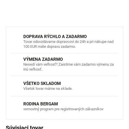
OPÝTAŤ SA
STRÁŽIŤ
DOPRAVA RÝCHLO A ZADARMO
Tovar odovzdávame dopravcovi do 24h a pri nákupe nad
100 EUR máte dopravu zadarmo.
VÝMENA ZADARMO
Nesedí vám veľkosť? Zaistíme vám zadarmo výmenu za
inú veľkosť.
VŠETKO SKLADOM
Všetok tovar máme na sklade.
RODINA BERGAM
vernostný program pre registrovaných zákazníkov
Súvisiaci tovar