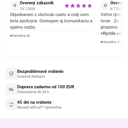
Overený zákazník
Overený 
O
O
13.7.2026
6.7.2026
Objednavam z obchodu casto a vzdy som
Veľmi rýchle o
bola spokojna. Ocenujem aj komunikaciu a
tovar . Zo zľ
spatnu vazbu.
priaznivá . M
tiež konečne nieje celý mokrý / spotený a
+
Rýchle odosla
Heureka.sk
je mu lepšie .
Heureka.sk
Bezproblémové vrátenie
Overené Retinom
Doprava zadarmo od 100 EUR
Odosielame do 24 h
45 dní na vrátenie
Nesedí veľkosť? Vymeníme.