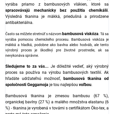
vyrába priamo z bambusových vlákien, ktoré sa
spracovávajú mechanicky bez použitia chemikálií
.
Výsledná tkanina je mäkká, priedušná a prirodzene
antibakteriálna.
bambusová viskóza
Často sa môžete stretnúť s názvom
. Tá sa
vyrába pomocou chemického procesu. Bambusová viskóza je
mäkká a hladká, podobne ako bavlna alebo hodváb, ale tento
výrobný proces je škodlivý pre životné prostredie, ak sa
nevykonáva správne.
Sledujeme to za vás...
Je dôležité vedieť, aký výrobný
proces sa používa na výrobu bambusových textílií. Ak
hľadáte udržateľnú možnosť,
bambusová tkanina od
spoločnosti
Geggamoja
je tou najlepšou
voľbou
.
Bambusová tkanina je zmesou bambusu (67 %),
organickej bavlny (27 %) a malého množstva elastanu (6
%) - tkanina je vyrobená v továrni s certifikátom Öko-tex, a