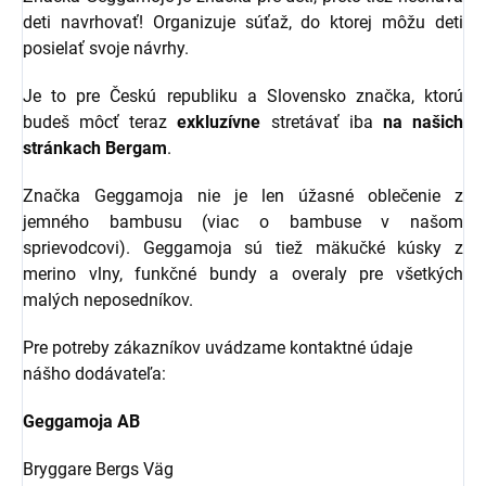
deti navrhovať! Organizuje súťaž, do ktorej môžu deti
posielať svoje návrhy.
Je to pre Českú republiku a Slovensko značka, ktorú
budeš môcť teraz
exkluzívne
stretávať iba
na našich
stránkach Bergam
.
Značka Geggamoja nie je len úžasné oblečenie z
jemného bambusu (viac o bambuse v našom
sprievodcovi). Geggamoja sú tiež mäkučké kúsky z
merino vlny, funkčné bundy a overaly pre všetkých
malých neposedníkov.
Pre potreby zákazníkov uvádzame kontaktné údaje
nášho dodávateľa:
Geggamoja AB
Bryggare Bergs Väg