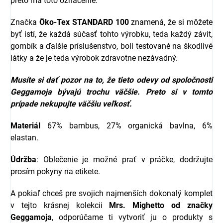
preto má toto označenie.
Značka
Öko-Tex STANDARD 100
znamená, že si môžete
byť istí, že každá súčasť tohto výrobku, teda každý závit,
gombík a ďalšie príslušenstvo, boli testované na škodlivé
látky a že je teda výrobok zdravotne nezávadný.
Musíte si dať pozor na to, že tieto odevy od spoločnosti
Geggamoja
bývajú trochu väčšie. Preto si v tomto
prípade nekupujte väčšiu veľkosť.
Materiál
67% bambus, 27% organická bavlna, 6%
elastan.
Údržba
: Oblečenie je možné prať v práčke, dodržujte
prosím pokyny na etikete.
A pokiaľ chceš pre svojich najmenších dokonalý komplet
v tejto krásnej kolekcii
Mrs. Mighetto
od značky
Geggamoja
,
odporúčame ti vytvoriť ju o produkty s