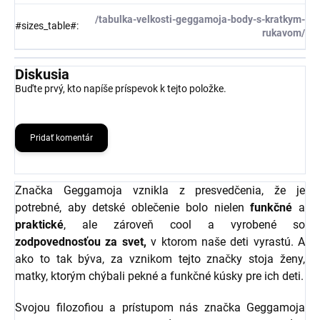
/tabulka-velkosti-geggamoja-body-s-kratkym-
#sizes_table#
:
rukavom/
Diskusia
Buďte prvý, kto napíše príspevok k tejto položke.
Pridať komentár
Značka Geggamoja vznikla z presvedčenia, že je
potrebné, aby detské oblečenie bolo nielen
funkčné
a
praktické
, ale zároveň cool a vyrobené so
zodpovednosťou za svet,
v ktorom naše deti vyrastú. A
ako to tak býva, za vznikom tejto značky stoja ženy,
matky, ktorým chýbali pekné a funkčné kúsky pre ich deti.
Svojou filozofiou a prístupom nás značka Geggamoja