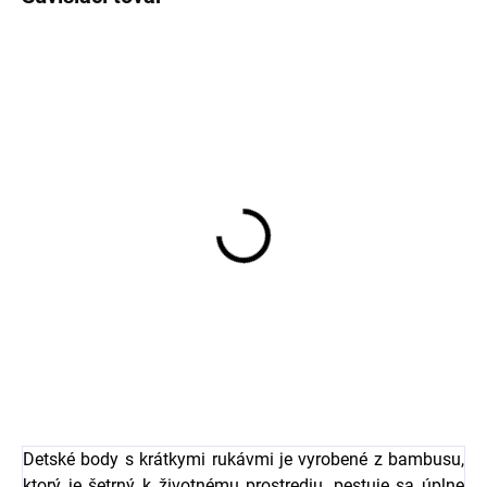
Merino ponožky pre
Detské merino ponožky
bábätko krémové
Trille SAFA svetloružové
FLUFFY od značky SAFA
€6,78
€8,37
Detské body s krátkymi rukávmi je vyrobené z bambusu,
ktorý je šetrný k životnému prostrediu, pestuje sa úplne