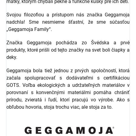
matky, ktorým chýbali pekné a funkčné kúsky pre ich deti.
Svojou filozofiou a prístupom nás značka Geggamoja
nadchla! Sme nesmierne šťastní, že sme súčasťou
„Geggamoja Family“.
Značka Geggamoja pochádza zo Švédska a prvé
produkty, ktoré prišli od tejto značky na svet boli čiapky a
deky.
Geggamoja bola tiež jednou z prvých spoločností, ktorá
začala spolupracovať s dodávateľmi s certifikáciou
GOTS. Voľba ekologických a udržateľných materiálov v
porovnaní s konvenčnými materiálmi pomáha chrániť
prírodu, zvieratá i ľudí, ktorí pracujú vo výrobe. Ako s
obľubou hovoria, stoja trochu viac, ale stoja za to.