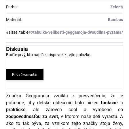
Farba
:
Zelená
Materiál
:
Bambus
#sizes_table#
:
/tabulka-velikosti-geggamoja-dvoudilna-pyzama/
Diskusia
Buďte prvý, kto napíše príspevok k tejto položke.
Pridať komentár
Značka Geggamoja vznikla z presvedčenia, že je
potrebné, aby detské oblečenie bolo nielen
funkčné
a
praktické
, ale zároveň cool a vyrobené so
zodpovednosťou za svet,
v ktorom naše deti vyrastú. A
ako to tak býva, za vznikom tejto značky stoja ženy,