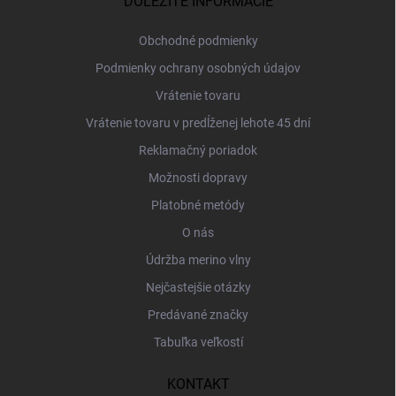
DÔLEŽITÉ INFORMÁCIE
t
i
Obchodné podmienky
e
Podmienky ochrany osobných údajov
Vrátenie tovaru
Vrátenie tovaru v predĺženej lehote 45 dní
Reklamačný poriadok
Možnosti dopravy
Platobné metódy
O nás
Údržba merino vlny
Nejčastejšie otázky
Predávané značky
Tabuľka veľkostí
KONTAKT