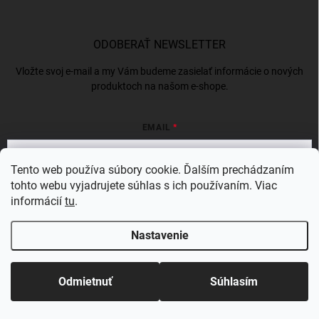
ODOBERAŤ NEWSLETTER
Vložte svoj e-mail a my Vám budeme zasielať informácie o nových
produktoch na našom e-shope.
EMAIL
Tento web používa súbory cookie. Ďalším prechádzaním
tohto webu vyjadrujete súhlas s ich používaním. Viac
Vložením e-mailu súhlasíte s
podmienkami ochrany osobných údajov
informácií
tu
.
Prihlásiť sa
Nastavenie
Copyright 2026
BERGAMSK
. Všetky práva vyhradené.
Odmietnuť
Súhlasím
Vytvoril Shoptet