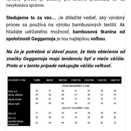
nevykonáva správne.
Sledujeme to za vás...
Je dôležité vedieť, aký výrobný
proces sa používa na výrobu bambusových textílií. Ak
hľadáte udržateľnú možnosť,
bambusová tkanina od
spoločnosti
Geggamoja
je tou najlepšou
voľbou
.
Na čo je potrebné si dávať pozor, že tieto oblečenia od
značky
Geggamoja
majú tendenciu byť o niečo väčšie.
Preto si v tomto prípade nekupujte väčšiu veľkosť.