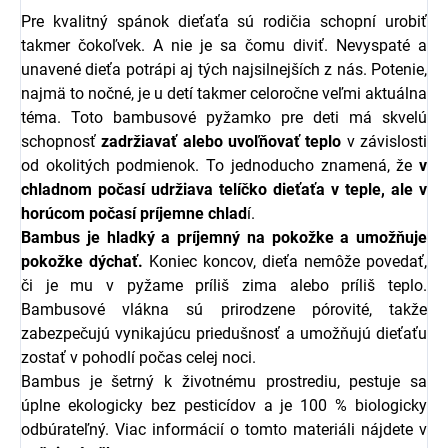
Pre kvalitný spánok dieťaťa sú rodičia schopní urobiť
takmer čokoľvek. A nie je sa čomu diviť. Nevyspaté a
unavené dieťa potrápi aj tých najsilnejších z nás. Potenie,
najmä to nočné, je u detí takmer celoročne veľmi aktuálna
téma. Toto bambusové pyžamko pre deti má skvelú
schopnosť
zadržiavať alebo uvoľňovať teplo
v závislosti
od okolitých podmienok. To jednoducho znamená, že
v
chladnom počasí udržiava telíčko dieťaťa v teple, ale v
horúcom počasí príjemne chlad
í.
Bambus je hladký a príjemný na pokožke a umožňuje
pokožke dýchať.
Koniec koncov, dieťa nemôže povedať,
či je mu v pyžame príliš zima alebo príliš teplo.
Bambusové vlákna sú prirodzene pórovité, takže
zabezpečujú vynikajúcu priedušnosť a umožňujú dieťaťu
zostať v pohodlí počas celej noci.
Bambus je šetrný k životnému prostrediu, pestuje sa
úplne ekologicky bez pesticídov a je 100 % biologicky
odbúrateľný. Viac informácií o tomto materiáli nájdete v