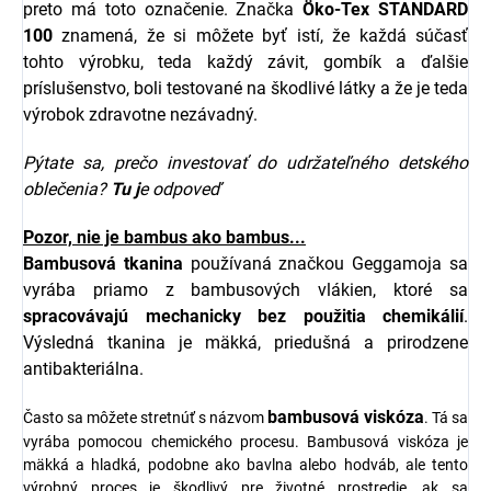
preto má toto označenie. Značka
Öko-Tex STANDARD
100
znamená, že si môžete byť istí, že každá súčasť
tohto výrobku, teda každý závit, gombík a ďalšie
príslušenstvo, boli testované na škodlivé látky a že je teda
výrobok zdravotne nezávadný.
Pýtate sa, prečo investovať do udržateľného detského
oblečenia?
Tu j
e odpoveď
Pozor, nie je bambus ako bambus...
Bambusová tkanina
používaná značkou
Geggamoja
sa
vyrába priamo z bambusových vlákien, ktoré sa
spracovávajú mechanicky bez použitia chemikálií
.
Výsledná tkanina je mäkká, priedušná a prirodzene
antibakteriálna.
bambusová viskóza
Často sa môžete stretnúť s názvom
. Tá sa
vyrába pomocou chemického procesu. Bambusová viskóza je
mäkká a hladká, podobne ako bavlna alebo hodváb, ale tento
výrobný proces je škodlivý pre životné prostredie, ak sa