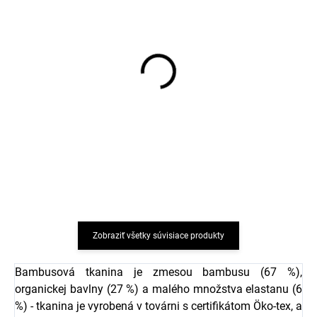
Bambusové detské
Bambusová letná
rastúce nohavice Beige
dvojdielna súprava –
panda Geggamoja
tričko a kraťasy Beige
Clover Geggamoja
€20,94
€34,21
od
od
Zobraziť všetky súvisiace produkty
Bambusová tkanina je zmesou bambusu (67 %),
organickej bavlny (27 %) a malého množstva elastanu (6
%) - tkanina je vyrobená v továrni s certifikátom Öko-tex, a