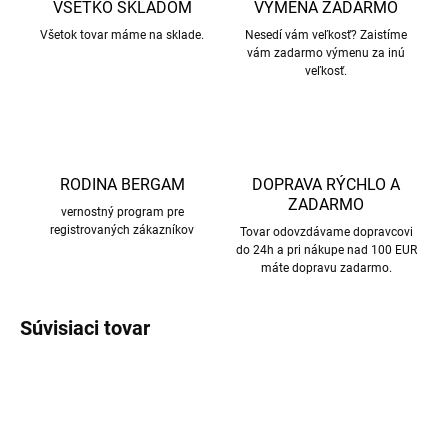
VŠETKO SKLADOM
VÝMENA ZADARMO
Všetok tovar máme na sklade.
Nesedí vám veľkosť? Zaistíme
vám zadarmo výmenu za inú
veľkosť.
RODINA BERGAM
DOPRAVA RÝCHLO A
ZADARMO
vernostný program pre
registrovaných zákazníkov
Tovar odovzdávame dopravcovi
do 24h a pri nákupe nad 100 EUR
máte dopravu zadarmo.
Súvisiaci tovar
AKCIA
AKCIA