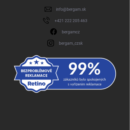
info
@
bergam.sk
+421 222 205 463
bergamcz
bergam_czsk