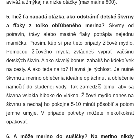
aviváž a žmýkaj na nízke otáčky (maximálne 800).
5.
Tiež ťa napadá otázka, ako odstrániť detské škvrny
a fľaky z toľko obľúbeného merina?
Škvrny od
potravín, trávy alebo mastné fľaky potrápia nejednu
mamičku. Prosím, kúp si pre tieto prípady žlčové mydlo.
Pomocou žlčového mydla zvládneš vyprať väčšinu
detských škvŕn. A ako skvelý bonus, zabalíš ho kdekoľvek
na cesty. A ako teda na to? Hlavná je rýchlosť. Je nutné
škvrnu z merino oblečenia ideálne opláchnuť a oblečenie
namočiť do studenej vody. Tak zamedzíš tomu, aby sa
škvrna vsiakla hlboko do vlákna. Žlčové mydlo nanes na
škvrnu a nechaj ho pokojne 5-10 minút pôsobiť a potom
jemne umyje. V prípade potreby môžete niekoľkokrát
opakovať.
6. A môže merino do sušičky? Na merino nikdy