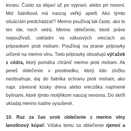
tovaru. Často sa objaví až po vypraní, alebo pri nosení.
Mol šatníková má naozaj veľký apetít. Ako týmto
situáciám predchádzať? Merino používaj tak často, ako to
len ide, nech vetrá. Merino oblečenie, ktoré práve
nepoužívaš, uskladni vo vákuových vreciach as
prípravkom proti moliam. Používaj na pranie prípravky
určené na merino vlnu. Tieto prípravky obsahujú
výťažok
z cédra,
ktorý pomáha chrániť merino proti moliam. Ak
pereš oblečenie v prostriedku, ktorý túto zložku
neobsahuje, daj do šatníka ochranu proti moliam, ako
napr. závesné kúsky dreva alebo vrecúška naplnené
bylinami, ktoré týmto motýlikom naozaj nevonia. Do skríň
ukladaj merino riadne vysušené.
10. Raz za čas urob oblečenie z merino vlny
lanolínový kúpeľ.
Vďaka tomu sa oblečenie
zjemní a