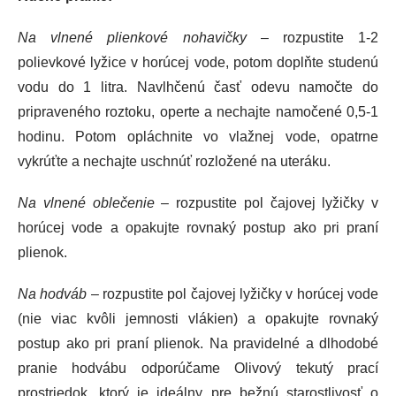
Na vlnené plienkové nohavičky
– rozpustite 1-2
polievkové lyžice v horúcej vode, potom doplňte studenú
vodu do 1 litra. Navlhčenú časť odevu namočte do
pripraveného roztoku, operte a nechajte namočené 0,5-1
hodinu. Potom opláchnite vo vlažnej vode, opatrne
vykrúťte a nechajte uschnúť rozložené na uteráku.
Na vlnené oblečenie
– rozpustite pol čajovej lyžičky v
horúcej vode a opakujte rovnaký postup ako pri praní
plienok.
Na hodváb
– rozpustite pol čajovej lyžičky v horúcej vode
(nie viac kvôli jemnosti vlákien) a opakujte rovnaký
postup ako pri praní plienok. Na pravidelné a dlhodobé
pranie hodvábu odporúčame Olivový tekutý prací
prostriedok, ktorý je ideálny pre bežnú starostlivosť o