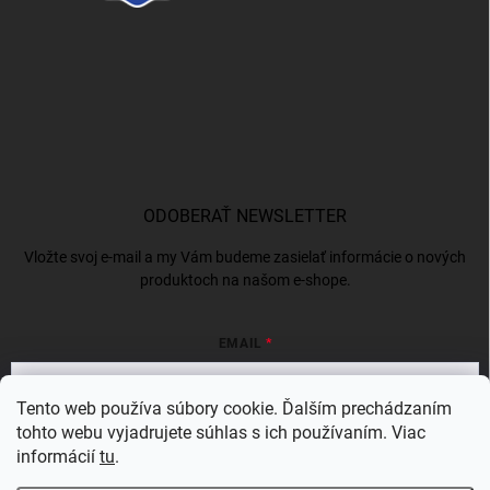
ODOBERAŤ NEWSLETTER
Vložte svoj e-mail a my Vám budeme zasielať informácie o nových
produktoch na našom e-shope.
EMAIL
Tento web používa súbory cookie. Ďalším prechádzaním
tohto webu vyjadrujete súhlas s ich používaním. Viac
Vložením e-mailu súhlasíte s
podmienkami ochrany osobných údajov
informácií
tu
.
Prihlásiť sa