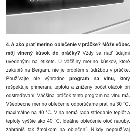
4. A ako prať merino oblečenie v práčke?
Môže vôbec
môj vlnený kúsok do práčky?
Vždy sa riaď údajmi
uvedenými na etikete. U väčšiny merino kúskov, ktoré
zakúpiš na Bergam, nie je problém s údržbou v práčke.
Používajte ale výhradne
program
na vlnu,
ktorý
rešpektuje primeranú teplotu a znížený počet otáčok pri
odstreďovaní. Väčšina práčok tento program na vlnu má.
Všeobecne merino oblečenie odporúčame prať na 30 °C,
maximálne na 40 °C. Vlna nemá rada striedanie teplôt a
teploty vyššie ako 40 °C. Ideálne oblečenie otoč naruby,
zabrániš tak žmolkom na oblečení. Nikdy nepoužívaj