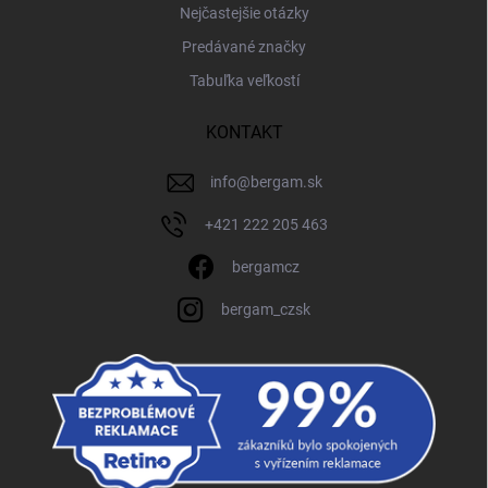
Nejčastejšie otázky
Predávané značky
Tabuľka veľkostí
KONTAKT
info
@
bergam.sk
+421 222 205 463
bergamcz
bergam_czsk