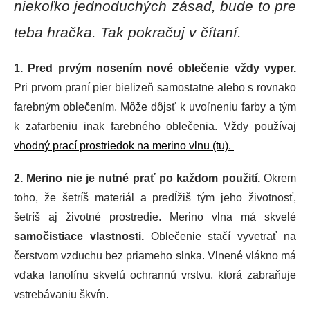
niekoľko jednoduchých zásad, bude to pre
teba hračka. Tak pokračuj v čítaní.
1.
Pred prvým nosením nové oblečenie vždy vyper.
Pri prvom praní pier bielizeň samostatne alebo s rovnako
farebným oblečením. Môže dôjsť k uvoľneniu farby a tým
k zafarbeniu inak farebného oblečenia. Vždy používaj
vhodný prací prostriedok na merino vlnu (tu).
2. Merino nie je nutné prať po každom použití.
Okrem
toho, že šetríš materiál a predĺžiš tým jeho životnosť,
šetríš aj životné prostredie. Merino vlna má skvelé
samočistiace vlastnosti.
Oblečenie stačí vyvetrať na
čerstvom vzduchu bez priameho slnka. Vlnené vlákno má
vďaka lanolínu skvelú ochrannú vrstvu, ktorá zabraňuje
vstrebávaniu škvŕn.