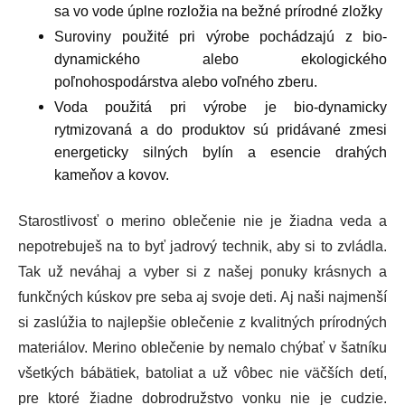
sa vo vode úplne rozložia na bežné prírodné zložky
Suroviny použité pri výrobe pochádzajú z bio-
dynamického alebo ekologického
poľnohospodárstva alebo voľného zberu.
Voda použitá pri výrobe je bio-dynamicky
rytmizovaná a do produktov sú pridávané zmesi
energeticky silných bylín a esencie drahých
kameňov a kovov.
Starostlivosť o merino oblečenie nie je žiadna veda a
nepotrebuješ na to byť jadrový technik, aby si to zvládla.
Tak už neváhaj a vyber si z našej ponuky krásnych a
funkčných kúskov pre seba aj svoje deti. Aj naši najmenší
si zaslúžia to najlepšie oblečenie z kvalitných prírodných
materiálov. Merino oblečenie by nemalo chýbať v šatníku
všetkých bábätiek, batoliat a už vôbec nie väčších detí,
pre ktoré žiadne dobrodružstvo vonku nie je cudzie.