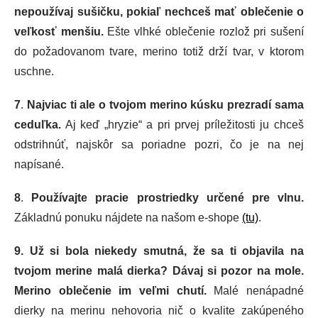
nepoužívaj sušičku, pokiaľ nechceš mať oblečenie o
veľkosť menšiu.
Ešte vlhké oblečenie rozlož pri sušení
do požadovanom tvare, merino totiž drží tvar, v ktorom
uschne.
7
.
Najviac ti ale o tvojom merino kúsku prezradí sama
ceduľka.
Aj keď „hryzie“ a pri prvej príležitosti ju chceš
odstrihnúť, najskôr sa poriadne pozri, čo je na nej
napísané.
8
.
Používajte pracie prostriedky určené pre vlnu.
Základnú ponuku nájdete na našom e-shope
(tu)
.
9. Už si bola niekedy smutná, že sa ti objavila na
tvojom merine malá dierka? Dávaj si pozor na mole.
Merino oblečenie im veľmi chutí.
Malé nenápadné
dierky na merinu nehovoria nič o kvalite zakúpeného