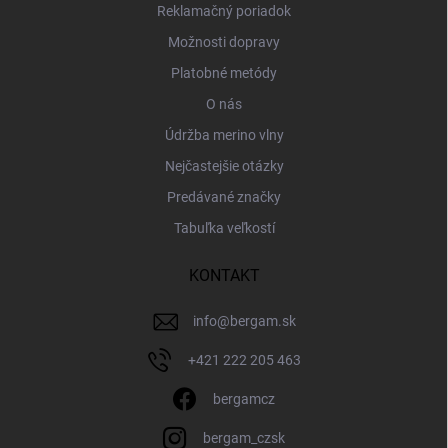
Reklamačný poriadok
Možnosti dopravy
Platobné metódy
O nás
Údržba merino vlny
Nejčastejšie otázky
Predávané značky
Tabuľka veľkostí
KONTAKT
info
@
bergam.sk
+421 222 205 463
bergamcz
bergam_czsk