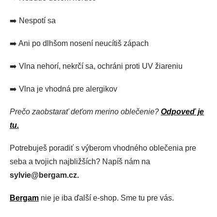
➡️ Nespotí sa
➡️ Ani po dlhšom nosení neucítiš zápach
➡️ Vlna nehorí, nekrčí sa, ochráni proti UV žiareniu
➡️ Vlna je vhodná pre alergikov
Prečo zaobstarať deťom merino oblečenie?
Odpoveď je
tu.
Potrebuješ poradiť s výberom vhodného oblečenia pre
seba a tvojich najbližších? Napíš nám na
sylvie@bergam.cz.
Bergam
nie je iba ďalší e-shop. Sme tu pre vás.