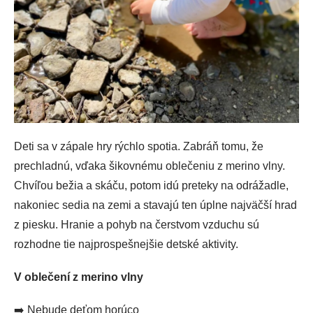
Deti sa v zápale hry rýchlo spotia. Zabráň tomu, že
prechladnú, vďaka šikovnému oblečeniu z merino vlny.
Chvíľou bežia a skáču, potom idú preteky na odrážadle,
nakoniec sedia na zemi a stavajú ten úplne najväčší hrad
z piesku. Hranie a pohyb na čerstvom vzduchu sú
rozhodne tie najprospešnejšie detské aktivity.
V oblečení z merino vlny
➡️
Nebude deťom horúco