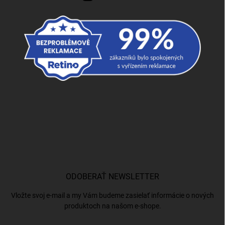
ODOBERAŤ NEWSLETTER
Vložte svoj e-mail a my Vám budeme zasielať informácie o nových
produktoch na našom e-shope.