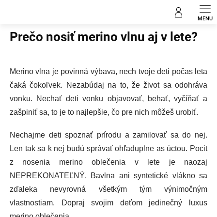
Prejsť
Blog
na
obsah
Prečo nosiť merino vlnu aj v lete?
Merino vlna je povinná výbava, nech tvoje deti počas leta
čaká čokoľvek. Nezabúdaj na to, že život sa odohráva
vonku. Nechať deti vonku objavovať, behať, vyčíňať a
zašpiniť sa, to je to najlepšie, čo pre nich môžeš urobiť.
Nechajme deti spoznať prírodu a zamilovať sa do nej.
Len tak sa k nej budú správať ohľaduplne as úctou. Pocit
z nosenia merino oblečenia v lete je naozaj
NEPREKONATEĽNÝ. Bavlna ani syntetické vlákno sa
zďaleka nevyrovná všetkým tým výnimočným
vlastnostiam. Dopraj svojim deťom jedinečný luxus
merino oblečenia.