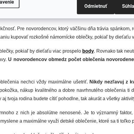
avenie
Odmietnuť
Súhl
kčnosť. Pre novorodencov, ktorý väčšinu dňa trávia spánkom, 
kaniu kupovať rozkošné námornícke oblečky, pokiaľ by dieťaťu v
lečky, pokiaľ by dieťaťu viac prospelo
body
. Rovnako tak neutr
avy.
U novorodencov obmedz počet oblečenia novorodenec
blečenia nechci vždy maximálne ušetriť.
Nikdy nezľavuj z kv
 pokožka, nákup kvalitného a dobre navrhnutého oblečenia ti dá
 aj tvoja rodina budete cítiť pohodlne, tak akurát a všetky aktivi
noho z nich je absolútne nenosené. Je to významný faktor, k
myslene a maximálne využi detské oblečenie, ktoré sa ti toľko p