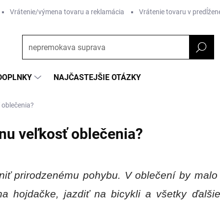
Vrátenie/výmena tovaru a reklamácia
Vrátenie tovaru v predĺžene
DOPLNKY
NAJČASTEJŠIE OTÁZKY
 oblečenia?
nu veľkosť oblečenia?
niť prirodzenému pohybu. V oblečení by malo m
 na hojdačke, jazdiť na bicykli a všetky ďalš