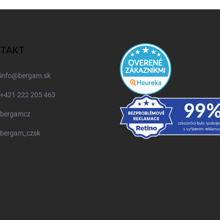
TAKT
info
@
bergam.sk
+421 222 205 463
bergamcz
bergam_czsk