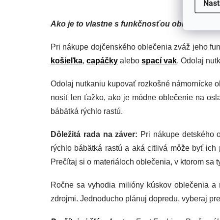
Nast
Ako je to vlastne s funkčnosťou oblečenia?
Pri nákupe dojčenského oblečenia zváž jeho fun
košieľka
,
capáčky
alebo
spací vak
. Odolaj nut
Odolaj nutkaniu kupovať rozkošné námornícke ob
nosiť len ťažko, ako je módne oblečenie na osl
bábätká rýchlo rastú.
Dôležitá rada na záver:
Pri nákupe detského o
rýchlo bábätká rastú a aká citlivá môže byť ich
Prečítaj si o materiáloch oblečenia, v ktorom sa ty
Ročne sa vyhodia milióny kúskov oblečenia a m
zdrojmi. Jednoducho plánuj dopredu, vyberaj pre