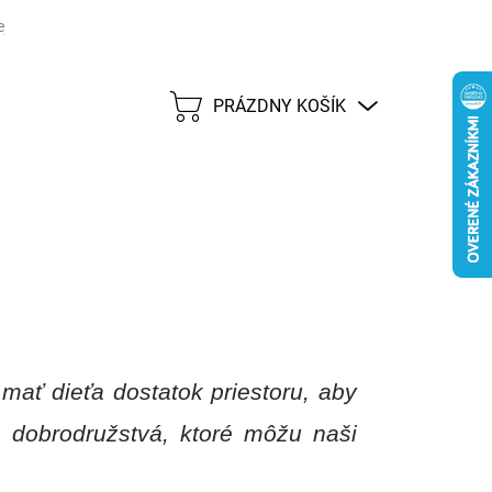
j lehote 45 dní
Možnosti dopravy
Platobné metódy
Predáva
PRÁZDNY KOŠÍK
NÁKUPNÝ
KOŠÍK
ať dieťa dostatok priestoru, aby
ie dobrodružstvá, ktoré môžu naši