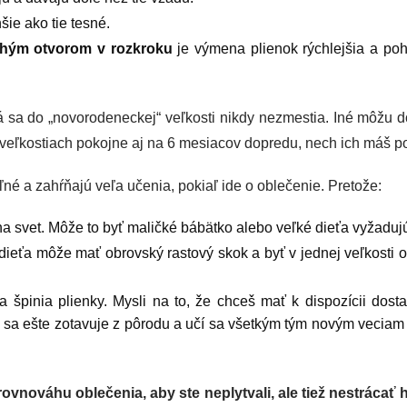
šie ako tie tesné.
hým otvorom v rozkroku
je výmena plienok rýchlejšia a poh
 sa do „novorodeneckej“ veľkosti nikdy nezmestia. Iné môžu d
 veľkostiach pokojne aj na 6 mesiacov dopredu, nech ich máš po 
né a zahŕňajú veľa učenia, pokiaľ ide o oblečenie. Pretože:
na svet.
Môže to byť maličké bábätko alebo veľké dieťa vyžadujú
dieťa môže mať obrovský rastový skok a byť v jednej veľkosti 
 a špinia plienky. Mysli na to, že chceš mať k dispozícii dost
a ešte zotavuje z pôrodu a učí sa všetkým tým novým veciam o
rovnováhu oblečenia, aby ste neplytvali, ale tiež nestrácať 