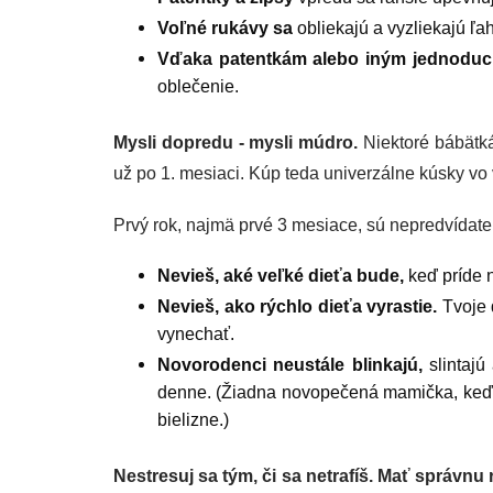
Voľné rukávy sa
obliekajú a vyzliekajú ľah
Vďaka patentkám alebo iným jednoduc
oblečenie.
Mysli dopredu - mysli múdro.
Niektoré bábätká
už po 1. mesiaci. Kúp teda univerzálne kúsky vo
Prvý rok, najmä prvé 3 mesiace, sú nepredvídateľ
Nevieš, aké veľké dieťa bude,
keď príde 
Nevieš, ako rýchlo dieťa vyrastie.
Tvoje 
vynechať.
Novorodenci neustále blinkajú,
slintajú
denne. (Žiadna novopečená mamička, keď s
bielizne.)
Nestresuj sa tým, či sa netrafíš. Mať správnu 