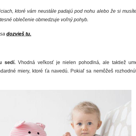
iciach, ktoré vám neustále padajú pod nohu alebo že si musíte 
iš tesné oblečenie obmedzuje voľný pohyb.
 sa
dozvieš tu.
u sedí.
Vhodná veľkosť je nielen pohodlná, ale taktiež um
ndardné miery, ktoré ťa navedú. Pokiaľ sa nemôžeš rozhodnú