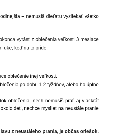
odlnejšia – nemusíš dieťaťu vyzliekať všetko
okonca vyrásť z oblečenia veľkosti 3 mesiace
ruke, keď na to príde.
ce oblečenie inej veľkosti.
oblečenia po dobu 1-2 týždňov, alebo ho úplne
atok oblečenia, nech nemusíš prať aj viackrát
kolo detí, nechce myslieť na neustále pranie
hlavu z neustáleho prania, je občas oriešok.