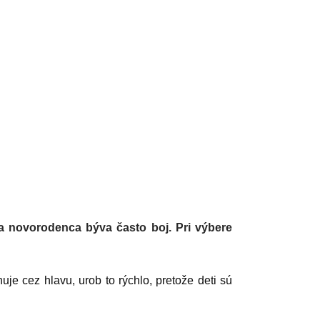
sa novorodenca býva často boj. Pri výbere
uje cez hlavu, urob to rýchlo, pretože deti sú