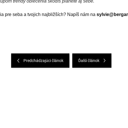
kupom trendy oblečenia škodíš planéte aj sebe.
a pre seba a tvojich najbližších? Napíš nám na 
sylvie@bergam
Predchádzajúci článok
Ďalší článok