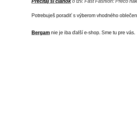
Prečítaj si článok
o tzv. Fast Fashion: Prečo ná
Potrebuješ poradiť s výberom vhodného oblečeni
Bergam
 nie je iba ďalší e-shop. Sme tu pre vás.