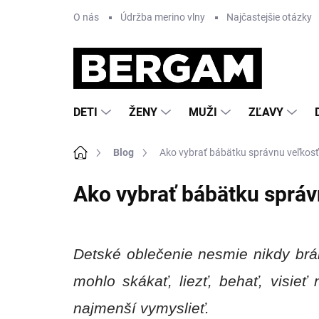
Prejsť
O nás
Údržba merino vlny
Najčastejšie otázky
na
obsah
DETI
ŽENY
MUŽI
ZĽAVY
Domov
Blog
Ako vybrať bábätku správnu veľkosť
Ako vybrať bábätku správ
Detské oblečenie nesmie nikdy brá
mohlo skákať, liezť, behať, visieť
najmenší vymyslieť.