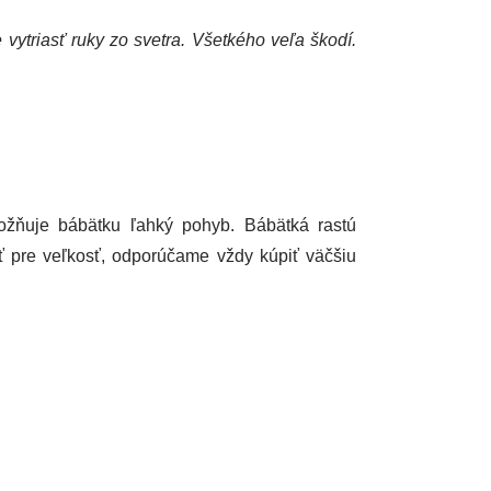
vytriasť ruky zo svetra. Všetkého veľa škodí.
ožňuje bábätku ľahký pohyb. Bábätká rastú
ť pre veľkosť, odporúčame vždy kúpiť väčšiu