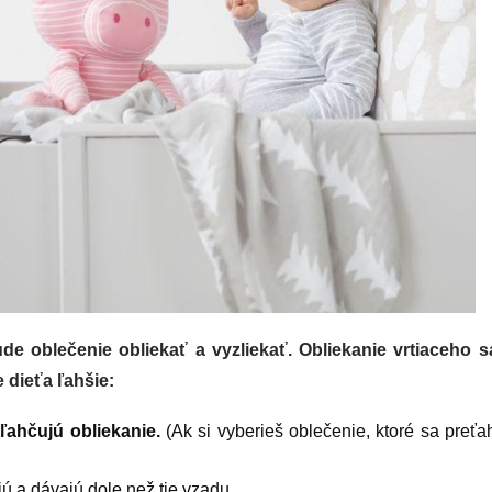
de oblečenie obliekať a vyzliekať. Obliekanie vrtiaceho 
e dieťa ľahšie:
uľahčujú obliekanie.
(Ak si vyberieš oblečenie, ktoré sa preťah
ú a dávajú dole než tie vzadu.