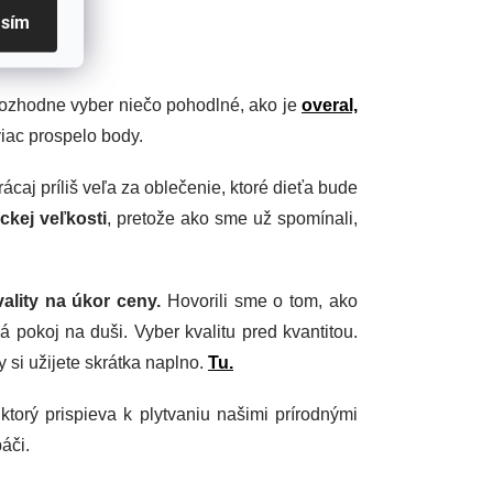
asím
rozhodne vyber niečo pohodlné, ako je
overal,
iac prospelo body.
ácaj príliš veľa za oblečenie, ktoré dieťa bude
kej veľkosti
, pretože ako sme už spomínali,
ality na úkor ceny.
Hovorili sme o tom, ako
 pokoj na duši. Vyber kvalitu pred kvantitou.
ty si užijete skrátka naplno.
Tu.
torý prispieva k plytvaniu našimi prírodnými
áči.