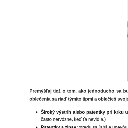
Premýšľaj tiež o tom, ako jednoducho sa bu
oblečenia sa riaď týmito tipmi a oblečieš svoj
Široký výstrih alebo patentky pri krku 
často nervózne, keď ťa nevidia.)
Patentky a zipsy
vpredu sa ľahšie upevňuj