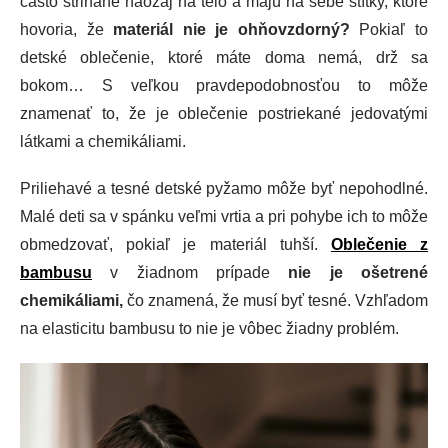
často strihané naozaj na telo a majú na sebe štítky, ktoré
hovoria, že
materiál nie je ohňovzdorný?
Pokiaľ to
detské oblečenie, ktoré máte doma nemá, drž sa
bokom… S veľkou pravdepodobnosťou to môže
znamenať to, že je oblečenie postriekané jedovatými
látkami a chemikáliami.
Priliehavé a tesné detské pyžamo môže byť nepohodlné.
Malé deti sa v spánku veľmi vrtia a pri pohybe ich to môže
obmedzovať, pokiaľ je materiál tuhší.
Oblečenie z
bambusu
v žiadnom prípade
nie je ošetrené
chemikáliami,
čo znamená, že musí byť tesné. Vzhľadom
na elasticitu bambusu to nie je vôbec žiadny problém.