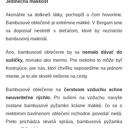
Jedinečná mäkkosť
Akonáhle sa dotkneš látky, pochopíš o čom hovoríme.
Bambusové oblečené je extrémne mäkké. V Bergam sme
sa doposiaľ nestretli s dieťaťom, ktoré by neznieslo
bambusový materiál.
Áno, bambusové oblečenie by sa
nemalo dávať do
sušičky,
rovnako ako merino. Pre niekoho to môže byť
frustrujúce, pre nás, ktorí chvíľku neposedíme na jednom
mieste, je to ale skvelé riešenie na cesty.
Bambusové oblečenie na
čerstvom vzduchu schne
neuveriteľne rýchlo.
Pri sušení na vzduchu navyše
zostane bambusové pyžamko krásne mäkké, čo sa o
niektorom bavlnenom oblečení rozhodne povedať nedá.
Preto prichádza skvelá správa, bambusová pyžamka