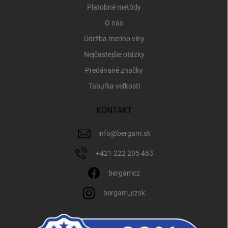
Platobné metódy
O nás
Údržba merino vlny
Nejčastejšie otázky
Predávané značky
Tabuľka veľkostí
KONTAKT
info
@
bergam.sk
+421 222 205 463
bergamcz
bergam_czsk