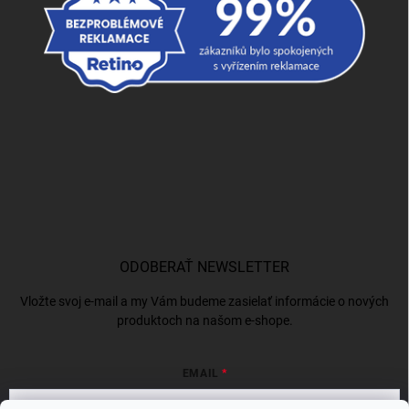
ODOBERAŤ NEWSLETTER
Vložte svoj e-mail a my Vám budeme zasielať informácie o nových
produktoch na našom e-shope.
EMAIL