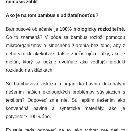
nemusíš žehliť.
Ako je na tom bambus s udržateľnosťou?
Bambusové oblečenie je
100% biologicky rozložiteľné.
Čo to znamená? V pôde sa bambus rozloží pomocou
mikroorganizmov a slnečného žiarenia bez toho, aby z
neho vznikli akékoľvek ďalšie znečisťujúce látky, ako je
metán, ktorý sa bežne uvoľňuje ako vedľajší produkt
rozkladu na skládkach.
Sú bambusová viskóza a organická bavlna dokonalým
riešením našich ekologických problémov súvisiacich s
textilom? Odpoveď znie nie.
Sú lepším riešením ako
konvenčná bavlna a syntetické materiály, ako je
polyester? 100% áno.
Existuje teda odpoveď na to, ako vybrať pre deti to