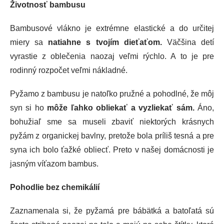
Životnosť bambusu
B
ambusové vlákno je extrémne elastické a do určitej
miery sa
natiahne s tvojím dieťaťom.
Väčšina detí
vyrastie z oblečenia naozaj veľmi rýchlo. A to je pre
rodinný rozpočet veľmi nákladné.
Pyžamo z bambusu je natoľko pružné a pohodlné, že môj
syn si ho
môže ľahko obliekať a vyzliekať sám.
Áno,
bohužiaľ sme sa museli zbaviť niektorých krásnych
pyžám z organickej bavlny, pretože bola príliš tesná a pre
syna ich bolo ťažké obliecť. Preto v našej domácnosti je
jasným víťazom bambus.
Pohodlie bez chemikálií
Zaznamenala si, že pyžamá pre bábätká a batoľatá sú