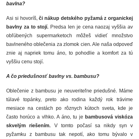
bavlna?
Asi si hovoríš,
či nákup detského pyžamá z organickej
bavlny za to stojí.
Predsa len je cena naozaj vyššia av
obľúbených supermarketoch môžeš vidieť množstvo
bavlneného oblečenia za zlomok cien. Ale naša odpoveď
znie aj napriek tomu áno, to pohodlie a komfort za tú
vyššiu cenu stojí.
A čo priedušnosť bavlny vs. bambusu?
Oblečenie z bambusu je neuveriteľne priedušné. Máme
túlavé topánky, preto ako rodina každý rok trávime
mesiace na cestách po rôznych kútoch sveta, kde je
často horúco a vlhko. A áno, tu je
bambusová viskóza
skvelým riešením.
V tomto počasí sa nikdy syn v
pyžamku z bambusu tak nepotí, ako tomu bývalo v