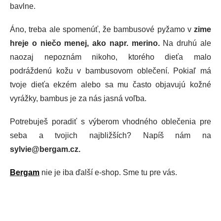
bavlne.
Áno, treba ale spomenúť, že bambusové pyžamo v
zime
hreje o niečo menej, ako napr. merino.
Na druhú ale
naozaj nepoznám nikoho, ktorého dieťa malo
podráždenú kožu v bambusovom oblečení. Pokiaľ má
tvoje dieťa ekzém alebo sa mu často objavujú kožné
vyrážky, bambus je za nás jasná voľba.
Potrebuješ poradiť s výberom vhodného oblečenia pre
seba a tvojich najbližších? Napíš nám na
sylvie@bergam.cz.
Bergam
nie je iba ďalší e-shop. Sme tu pre vás.