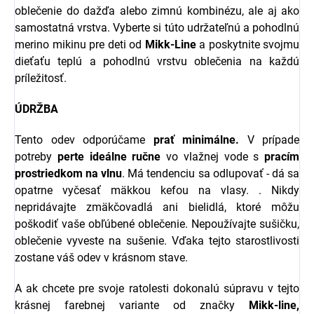
oblečenie do dažďa alebo zimnú kombinézu, ale aj ako
samostatná vrstva. Vyberte si túto udržateľnú a pohodlnú
merino mikinu pre deti od
Mikk-Line
a poskytnite svojmu
dieťaťu teplú a pohodlnú vrstvu oblečenia na každú
príležitosť.
ÚDRŽBA
Tento odev odporúčame
prať minimálne.
V prípade
potreby
perte ideálne ručne
vo vlažnej vode s
pracím
prostriedkom na vlnu
.
Má tendenciu sa odlupovať - dá sa
opatrne vyčesať mäkkou kefou na vlasy. . Nikdy
nepridávajte zmäkčovadlá ani bielidlá, ktoré môžu
poškodiť vaše obľúbené oblečenie. Nepoužívajte sušičku,
oblečenie vyveste na sušenie. Vďaka tejto starostlivosti
zostane váš odev v krásnom stave.
A ak chcete pre svoje ratolesti dokonalú súpravu v tejto
krásnej farebnej variante
od značky
Mikk-line,