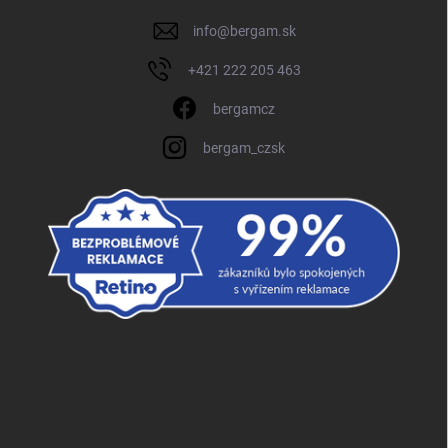
info
@
bergam.sk
+421 222 205 463
bergamcz
bergam_czsk