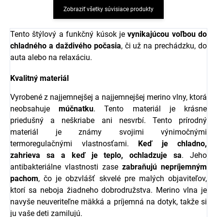
Zobraziť všetky súvisiace produkty
Tento štýlový a funkčný kúsok je
vynikajúcou voľbou do
chladného a daždivého počasia
, či už na prechádzku, do
auta alebo na relaxáciu.
Kvalitný materiál
Vyrobené z najjemnejšej a najjemnejšej merino vlny, ktorá
neobsahuje
múčnatku
. Tento materiál je krásne
priedušný a neškriabe ani nesvrbí. Tento prírodný
materiál je známy svojimi výnimočnými
termoregulačnými vlastnosťami.
Keď je chladno,
zahrieva sa a keď je teplo, ochladzuje sa
. Jeho
antibakteriálne vlastnosti zase
zabraňujú nepríjemným
pachom
, čo je obzvlášť skvelé pre malých objaviteľov,
ktorí sa neboja žiadneho dobrodružstva. Merino vlna je
navyše neuveriteľne mäkká a príjemná na dotyk, takže si
ju vaše deti zamilujú.