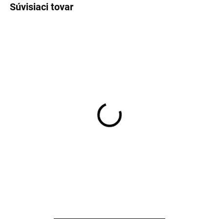
Súvisiaci tovar
Detské papuče Merino
Detská merino kapucňa
Melange Offwhite Mikk-
Beige Melange Offwhite
Line
Mikk Line
€22,49
€34,99