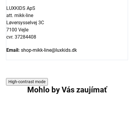
LUXKIDS ApS
att. mikk-line
Løversysselvej 3C
7100 Vejle
cvr. 37284408
Email:
shop-mikk-line@luxkids.dk
High-contrast mode
Mohlo by Vás zaujímať