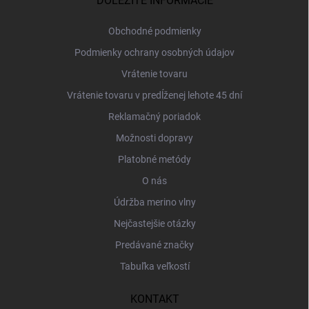
DÔLEŽITÉ INFORMÁCIE
t
i
Obchodné podmienky
e
Podmienky ochrany osobných údajov
Vrátenie tovaru
Vrátenie tovaru v predĺženej lehote 45 dní
Reklamačný poriadok
Možnosti dopravy
Platobné metódy
O nás
Údržba merino vlny
Nejčastejšie otázky
Predávané značky
Tabuľka veľkostí
KONTAKT