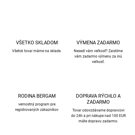
OPÝTAŤ SA
STRÁŽIŤ
VŠETKO SKLADOM
VÝMENA ZADARMO
Všetok tovar máme na sklade.
Nesedí vám veľkosť? Zaistíme
vám zadarmo výmenu za inú
veľkosť.
RODINA BERGAM
DOPRAVA RÝCHLO A
ZADARMO
vernostný program pre
registrovaných zákazníkov
Tovar odovzdávame dopravcovi
do 24h a pri nákupe nad 100 EUR
máte dopravu zadarmo.