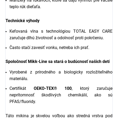
Manžety na rukávoch, ktoré sa dajú vyhrnúť pre väčšie
teplo rúk dieťaťa.
Technické výhody
Kefovaná vlna s technológiou TOTAL EASY CARE
zaručuje dlhú životnosť a odolnosť proti pokrčeniu.
Často stačí zavesiť vonku, netreba ich prať.
Spoločnosť Mikk-Line sa stará o budúcnosť našich detí
Vyrobené z prírodného a biologicky rozložiteľného
materiálu.
Certifikát
OEKO-TEX® 100
, ktorý zaručuje
neprítomnosť škodlivých chemikálií, ako sú
PFAS/fluoridy.
Táto mikina je skvelou voľbou ako stredná vrstva pod