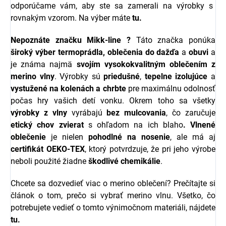
odporúčame vám, aby ste sa zamerali na výrobky s
rovnakým vzorom. Na výber máte
tu.
Nepoznáte značku
Mikk-line
?
Táto značka ponúka
široký výber
termoprádla, oblečenia do dažďa
a
obuvi
a
je známa najmä
svojím vysokokvalitným oblečením z
merino vlny
. Výrobky sú
priedušné
,
tepelne izolujúce
a
vystužené na kolenách a chrbte
pre maximálnu odolnosť
počas hry vašich detí vonku. Okrem toho sa všetky
výrobky z vlny
vyrábajú
bez mulcovania
, čo zaručuje
etický chov zvierat
s ohľadom na ich blaho
.
Vlnené
oblečenie
je nielen
pohodlné na nosenie
, ale má aj
certifikát OEKO-TEX
, ktorý potvrdzuje, že pri jeho výrobe
neboli použité žiadne
škodlivé chemikálie
.
Chcete sa dozvedieť viac o merino oblečení? Prečítajte si
článok o tom, prečo si vybrať merino vlnu. Všetko, čo
potrebujete vedieť o tomto výnimočnom materiáli, nájdete
tu.