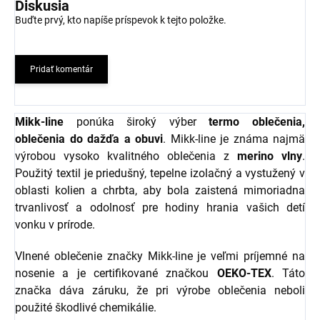
Diskusia
Buďte prvý, kto napíše príspevok k tejto položke.
Pridať komentár
Mikk-line
ponúka široký výber
termo oblečenia,
oblečenia do dažďa a obuvi
. Mikk-line je známa najmä
výrobou vysoko kvalitného oblečenia z
merino vlny
.
Použitý textil je priedušný, tepelne izolačný a vystužený v
oblasti kolien a chrbta, aby bola zaistená mimoriadna
trvanlivosť a odolnosť pre hodiny hrania vašich detí
vonku v prírode.
Vlnené oblečenie značky Mikk-line je veľmi príjemné na
nosenie a je certifikované značkou
OEKO-TEX
. Táto
značka dáva záruku, že pri výrobe oblečenia neboli
použité škodlivé chemikálie.