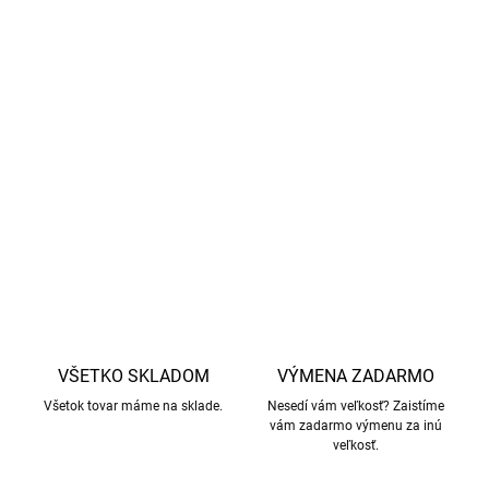
vlne je bežný jav pri vysoko kvalitných vlnených
výrobkoch a nejedná sa o známku nekvality
.
Žmolky
vznikajú uvoľnením krátkych vlákien na povrchu tkaniny a
po niekoľkých noseniach a praniach by sa malo
žmolkovanie výrazne znížiť.
Viac informácií o tejto téme
nájdete
tu
.
DETAILNÉ INFORMÁCIE
OPÝTAŤ SA
STRÁŽIŤ
VŠETKO SKLADOM
VÝMENA ZADARMO
Všetok tovar máme na sklade.
Nesedí vám veľkosť? Zaistíme
vám zadarmo výmenu za inú
veľkosť.