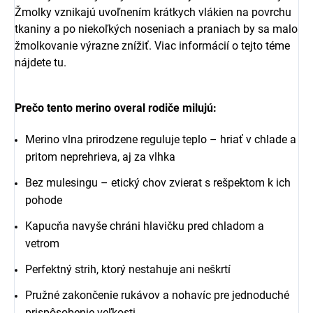
Žmolky vznikajú uvoľnením krátkych vlákien na povrchu
tkaniny a po niekoľkých noseniach a praniach by sa malo
žmolkovanie výrazne znížiť. Viac informácií o tejto téme
nájdete
tu
.
Prečo tento merino overal rodiče milujú:
Merino vlna prirodzene reguluje teplo – hriať v chlade a
pritom neprehrieva, aj za vlhka
Bez mulesingu – etický chov zvierat s rešpektom k ich
pohode
Kapucňa navyše chráni hlavičku pred chladom a
vetrom
Perfektný strih, ktorý nestahuje ani neškrtí
Pružné zakončenie rukávov a nohavíc pre jednoduché
prispôsobenie veľkosti