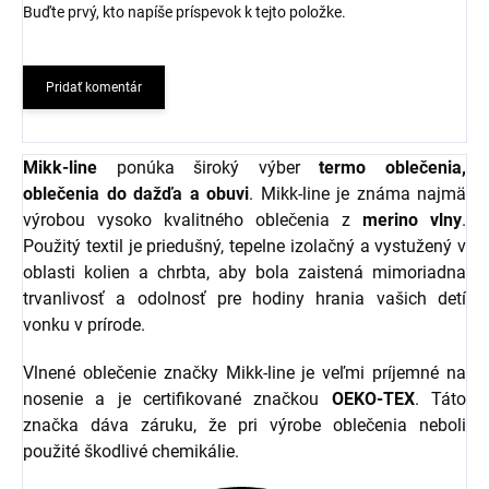
Buďte prvý, kto napíše príspevok k tejto položke.
Pridať komentár
Mikk-line
ponúka široký výber
termo oblečenia,
oblečenia do dažďa a obuvi
. Mikk-line je známa najmä
výrobou vysoko kvalitného oblečenia z
merino vlny
.
Použitý textil je priedušný, tepelne izolačný a vystužený v
oblasti kolien a chrbta, aby bola zaistená mimoriadna
trvanlivosť a odolnosť pre hodiny hrania vašich detí
vonku v prírode.
Vlnené oblečenie značky Mikk-line je veľmi príjemné na
nosenie a je certifikované značkou
OEKO-TEX
. Táto
značka dáva záruku, že pri výrobe oblečenia neboli
použité škodlivé chemikálie.