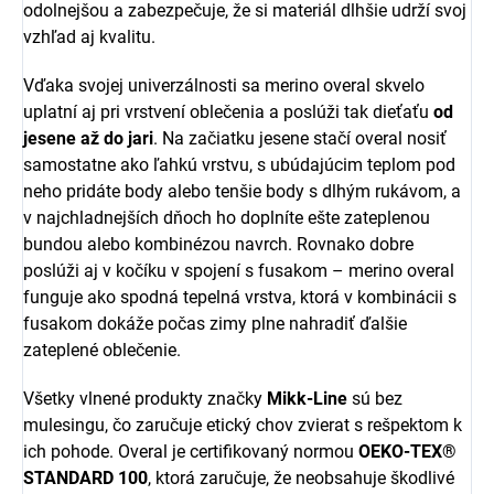
odolnejšou a zabezpečuje, že si materiál dlhšie udrží svoj
vzhľad aj kvalitu.
Vďaka svojej univerzálnosti sa merino overal skvelo
uplatní aj pri vrstvení oblečenia a poslúži tak dieťaťu
od
jesene až do jari
. Na začiatku jesene stačí overal nosiť
samostatne ako ľahkú vrstvu, s ubúdajúcim teplom pod
neho pridáte body alebo tenšie body s dlhým rukávom, a
v najchladnejších dňoch ho doplníte ešte zateplenou
bundou alebo kombinézou navrch. Rovnako dobre
poslúži aj v kočíku v spojení s fusakom – merino overal
funguje ako spodná tepelná vrstva, ktorá v kombinácii s
fusakom dokáže počas zimy plne nahradiť ďalšie
zateplené oblečenie.
Všetky vlnené produkty značky
Mikk-Line
sú bez
mulesingu, čo zaručuje etický chov zvierat s rešpektom k
ich pohode. Overal je certifikovaný normou
OEKO-TEX®
STANDARD 100
, ktorá zaručuje, že neobsahuje škodlivé