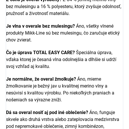
bez mulesingu a 16 % polyesteru, ktorý zvyšuje odolnosť,
pružnosť a životnosť materiálu.
Je vlna v overale bez mulesingu?
Áno, všetky vlnené
produkty Mikk-Line sú bez mulesingu, čo zaručuje etický
chov zvierat.
Čo je úprava TOTAL EASY CARE?
Špeciálna úprava,
vďaka ktorej je česaná vlna odolnejšia a dlhšie si udrží
svoj vzhľad aj kvalitu.
Je normálne, že overal žmolkuje?
Áno, mierne
žmolkovanie je bežný jav u kvalitnej merino vlny a
nesúvisí s kvalitou výrobku. Po niekoľkých praniach a
nošeniach sa výrazne zníži.
Dá sa overal nosiť aj pod iné oblečenie?
Áno, funguje
skvele ako druhá vrstva alebo zateplovacia medzivrstva
pod nepremokavé oblečenie, zimný kombinézon,