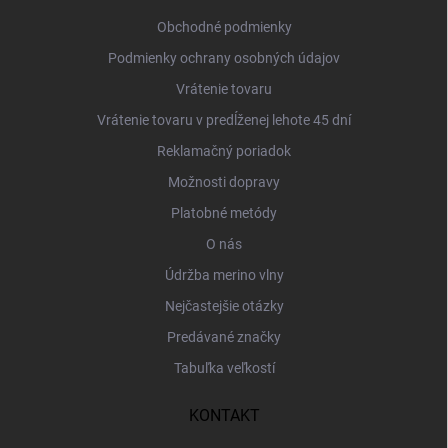
t
i
Obchodné podmienky
e
Podmienky ochrany osobných údajov
Vrátenie tovaru
Vrátenie tovaru v predĺženej lehote 45 dní
Reklamačný poriadok
Možnosti dopravy
Platobné metódy
O nás
Údržba merino vlny
Nejčastejšie otázky
Predávané značky
Tabuľka veľkostí
KONTAKT