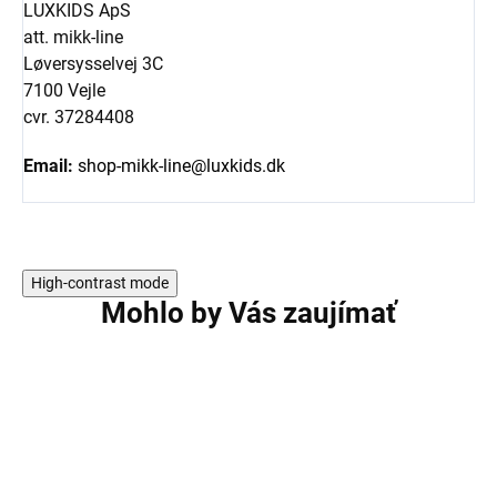
LUXKIDS ApS
att. mikk-line
Løversysselvej 3C
7100 Vejle
cvr. 37284408
Email:
shop-mikk-line@luxkids.dk
High-contrast mode
Mohlo by Vás zaujímať