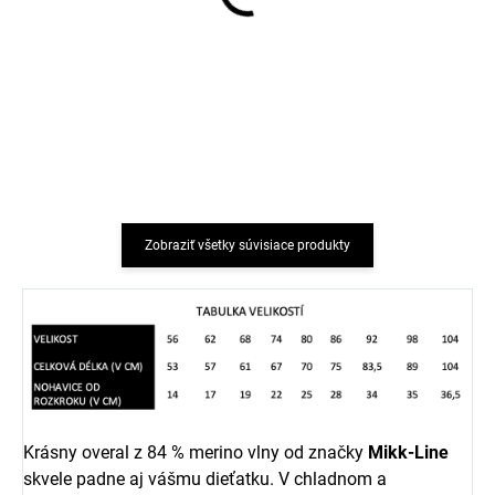
Detská mikina na zips
Detské merino papuče
merino-fleece farba
hnedé Melange Denver
hnedá Melange Denver
Mikk-Line
Mikk-Line
€54,85
€22,44
od
Zobraziť všetky súvisiace produkty
Krásny overal z 84 % merino vlny od značky
Mikk-Line
skvele padne aj vášmu dieťatku. V chladnom a