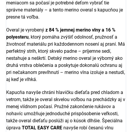
meniacom sa počasí je potrebné deťom vybrať tie
správne materiály – a tento merino overal s kapucňou je
presne tá voľba.
Overal je vyrobený
z 84 % jemnej merino vlny a 16 %
polyesteru
, ktorý pomáha zvýšiť odolnosť, pružnosť a
životnosť materiálu pri každodennom nosení aj praní. Má
perfektný strih, ktorý skvelo padne – príjemne sedí,
nestahuje a neškrtí. Detský merino overal je výborný ako
druhá vrstva oblečenia a poskytuje dokonalú ochranu aj
pri nečakanom prevlhnutí – merino vlna izoluje a nestudí,
aj keď je vlhká.
Kapucňa navyše chráni hlavičku dieťaťa pred chladom a
vetrom, takže je overal skvelou voľbou na prechádzky aj v
menej vlídnom počasí. Pružné zakončenie rukávov a
nohavíc umožňuje jednoduché prispôsobenie veľkosti,
takže overal dieťaťu poslúži aj o kúsok dlhšie. Špeciálna
úprava
TOTAL EASY CARE
navyše robí česanú vlnu