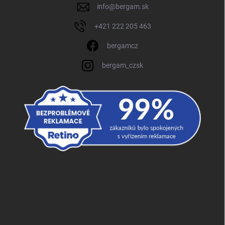
info
@
bergam.sk
+421 222 205 463
bergamcz
bergam_czsk