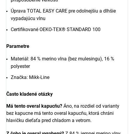
Úprava TOTAL EASY CARE pre odolnejšiu a dlhšie
vypadajúcu vlnu
Certifikované OEKO-TEX® STANDARD 100
Parametre
Materiál: 84 % merino vlna (bez mulesingu), 16 %
polyester
Značka: Mikk-Line
Často kladené otázky
Má tento overal kapucňu?
Áno, na rozdiel od varianty
bez kapucne má tento overal kapucňu, ktorá chráni
hlavičku dieťaťa pred chladom a vetrom.
Z čoho je overal vyrobený?
Z 84 % jemnej merino vlny