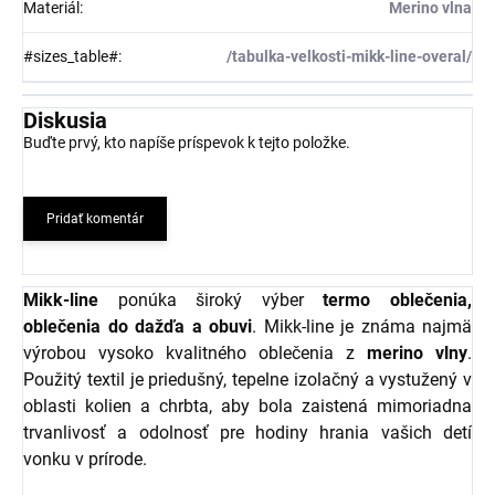
Materiál
:
Merino vlna
#sizes_table#
:
/tabulka-velkosti-mikk-line-overal/
Diskusia
Buďte prvý, kto napíše príspevok k tejto položke.
Pridať komentár
Mikk-line
ponúka široký výber
termo oblečenia,
oblečenia do dažďa a obuvi
. Mikk-line je známa najmä
výrobou vysoko kvalitného oblečenia z
merino vlny
.
Použitý textil je priedušný, tepelne izolačný a vystužený v
oblasti kolien a chrbta, aby bola zaistená mimoriadna
trvanlivosť a odolnosť pre hodiny hrania vašich detí
vonku v prírode.