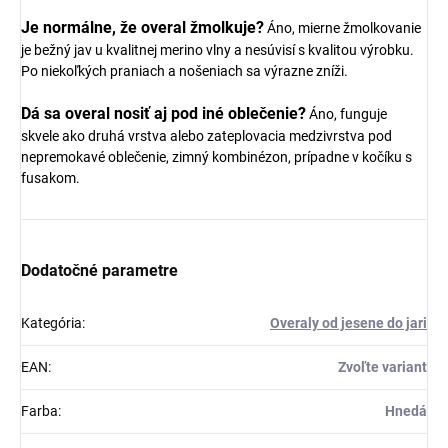
Je normálne, že overal žmolkuje?
Áno, mierne žmolkovanie
je bežný jav u kvalitnej merino vlny a nesúvisí s kvalitou výrobku.
Po niekoľkých praniach a nošeniach sa výrazne zníži.
Dá sa overal nosiť aj pod iné oblečenie?
Áno, funguje
skvele ako druhá vrstva alebo zateplovacia medzivrstva pod
nepremokavé oblečenie, zimný kombinézon, prípadne v kočíku s
fusakom.
Dodatočné parametre
Kategória
:
Overaly od jesene do jari
EAN
:
Zvoľte variant
Farba
:
Hnedá