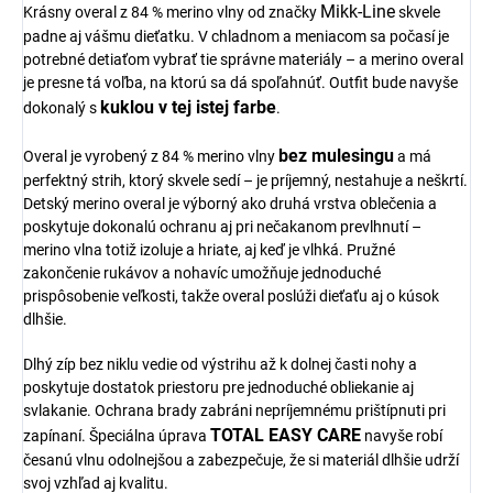
Mikk-Line
Krásny overal z 84 % merino vlny od značky
skvele
padne aj vášmu dieťatku. V chladnom a meniacom sa počasí je
potrebné detiaťom vybrať tie správne materiály – a merino overal
je presne tá voľba, na ktorú sa dá spoľahnúť. Outfit bude navyše
kuklou v tej istej farbe
dokonalý s
.
bez mulesingu
Overal je vyrobený z 84 % merino vlny
a má
perfektný strih, ktorý skvele sedí – je príjemný, nestahuje a neškrtí.
Detský merino overal je výborný ako druhá vrstva oblečenia a
poskytuje dokonalú ochranu aj pri nečakanom prevlhnutí –
merino vlna totiž izoluje a hriate, aj keď je vlhká. Pružné
zakončenie rukávov a nohavíc umožňuje jednoduché
prispôsobenie veľkosti, takže overal poslúži dieťaťu aj o kúsok
dlhšie.
Dlhý zíp bez niklu vedie od výstrihu až k dolnej časti nohy a
poskytuje dostatok priestoru pre jednoduché obliekanie aj
svlakanie. Ochrana brady zabráni nepríjemnému prištípnuti pri
TOTAL EASY CARE
zapínaní. Špeciálna úprava
navyše robí
česanú vlnu odolnejšou a zabezpečuje, že si materiál dlhšie udrží
svoj vzhľad aj kvalitu.