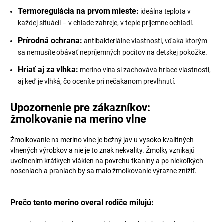
Termoregulácia na prvom mieste:
ideálna teplota v
každej situácii – v chlade zahreje, v teple príjemne ochladí.
Prírodná ochrana:
antibakteriálne vlastnosti, vďaka ktorým
sa nemusíte obávať nepríjemných pocitov na detskej pokožke.
Hriať aj za vlhka:
merino vlna si zachováva hriace vlastnosti,
aj keď je vlhká, čo oceníte pri nečakanom prevlhnutí.
Upozornenie pre zákazníkov:
žmolkovanie na merino vlne
Žmolkovanie na merino vlne je bežný jav u vysoko kvalitných
vlnených výrobkov a nie je to znak nekvality. Žmolky vznikajú
uvoľnením krátkych vlákien na povrchu tkaniny a po niekoľkých
noseniach a praniach by sa malo žmolkovanie výrazne znížiť.
Prečo tento merino overal rodiče milujú: