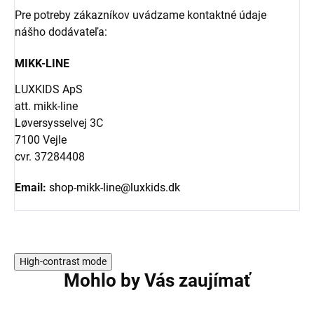
Pre potreby zákazníkov uvádzame kontaktné údaje
nášho dodávateľa:
MIKK-LINE
LUXKIDS ApS
att. mikk-line
Løversysselvej 3C
7100 Vejle
cvr. 37284408
Email:
shop-mikk-line@luxkids.dk
High-contrast mode
Mohlo by Vás zaujímať