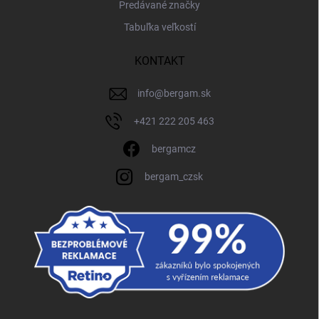
Predávané značky
Tabuľka veľkostí
KONTAKT
info
@
bergam.sk
+421 222 205 463
bergamcz
bergam_czsk