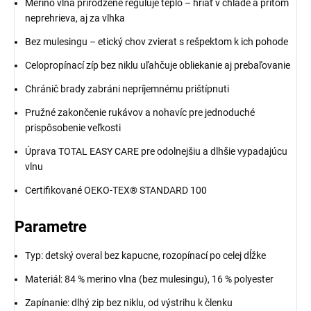
Merino vlna prirodzene reguluje teplo – hriať v chlade a pritom
neprehrieva, aj za vlhka
Bez mulesingu – etický chov zvierat s rešpektom k ich pohode
Celopropínací zíp bez niklu uľahčuje obliekanie aj prebaľovanie
Chránič brady zabráni nepríjemnému prištípnuti
Pružné zakončenie rukávov a nohavíc pre jednoduché
prispôsobenie veľkosti
Úprava TOTAL EASY CARE pre odolnejšiu a dlhšie vypadajúcu
vlnu
Certifikované OEKO-TEX® STANDARD 100
Parametre
Typ: detský overal bez kapucne, rozopínací po celej dĺžke
Materiál: 84 % merino vlna (bez mulesingu), 16 % polyester
Zapínanie: dlhý zip bez niklu, od výstrihu k členku