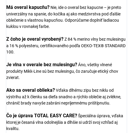
Má overal kapucňu?
Nie, ide o overal bez kapucne – je preto
univerzálny na spanie, do kočíka aj ako medzivrstva pod ďalšie
oblečenie s vlastnou kapucňou. Odporúčame doplniť ladiacou
kuklou v rovnakej farbe.
Z čoho je overal vyrobený?
Z 84 % merino vlny bez mulesingu
a 16 % polyesteru, certifikovaného podľa OEKO-TEX® STANDARD
100.
Je vlna v overale bez mulesingu?
Áno, všetky vlnené
produkty Mikk-Line sú bez mulesingu, čo zaručuje etický chov
zvierat.
Ako sa overal oblieka?
Vďaka dlhému zipu bez niklu od
výstrihu až k členku sa dieťa snadno a rýchlo oblečie aj zvlékne,
chránič brady navyše zabráni nepríjemnému prištípnutiu.
Čo je úprava TOTAL EASY CARE?
Špeciálna úprava, vďaka
ktorej je česaná vlna odolnejšia a dlhšie si udrží svoj vzhľad aj
kvalitu.