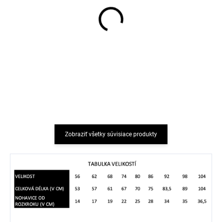
Detské bezšvové
Detská mikina na zips
bambusové ponožky 3
merino-fleece farba
páry ONYU - béžová
hnedá Melange Denver
farba Angora
Mikk-Line
€7,70
€54,98
od
Zobraziť všetky súvisiace produkty