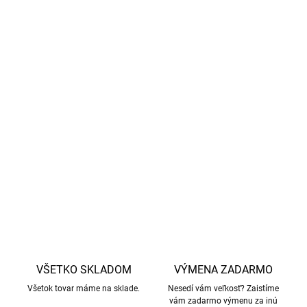
Upozornenie pre zákazníkov:
Žmolkovanie na merino
vlne je bežný jav pri vysoko kvalitných vlnených
výrobkoch a nejedná sa o známku nekvality
.
Žmolky
vznikajú uvoľnením krátkych vlákien na povrchu tkaniny a
po niekoľkých noseniach a praniach by sa malo
žmolkovanie výrazne znížiť.
Viac informácií o tejto téme
nájdete
tu
.
DETAILNÉ INFORMÁCIE
OPÝTAŤ SA
STRÁŽIŤ
VŠETKO SKLADOM
VÝMENA ZADARMO
Všetok tovar máme na sklade.
Nesedí vám veľkosť? Zaistíme
vám zadarmo výmenu za inú