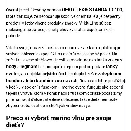
OEKO-TEX® STANDARD 100
Overal je certifikovaný normou
,
ktorá zaručuje, že neobsahuje škodlivé chemikálie a je bezpečný
Mikk-Line
pre deti. Všetky vlnené produkty značky
sú bez
mulesingu, čo zaručuje etický chov zvierat s rešpektom k ich
pohode.
Vďaka svojej univerzálnosti sa merino overal skvele uplatní aj pri
vrstvení oblečenia a poslúži tak dieťaťu od jesene až po jar. Na
začiatku jesene stačí overal nosiť samostatne ako ľahkú vrstvu s
body
legínami
ľahký
a
, s ubúdajúcim teplom pod ne pridáte
sveter
zateplenou
, a v najchladnejších dňoch ho doplníte ešte
bundou alebo kombinézou navrch
. Rovnako dobre poslúži aj
v kočíku v spojení s fusakom – merino overal funguje ako spodná
tepelná vrstva, ktorá v kombinácii s fusakom dokáže počas zimy
plne nahradiť ďalšie zateplené oblečenie, takže dieťa nemusíte
zbytečne obalovať do niekoľkých vrstiev navýč.
Prečo si vybrať merino vlnu pre svoje
dieťa?