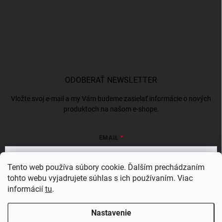
ODOBERAŤ NEWSLETTER
Vložte svoj e-mail a my Vám budeme zasielať informácie o nových
produktoch na našom e-shope.
EMAIL
Tento web používa súbory cookie. Ďalším prechádzaním
tohto webu vyjadrujete súhlas s ich používaním. Viac
Vložením e-mailu súhlasíte s
podmienkami ochrany osobných údajov
informácií
tu
.
Prihlásiť sa
Nastavenie