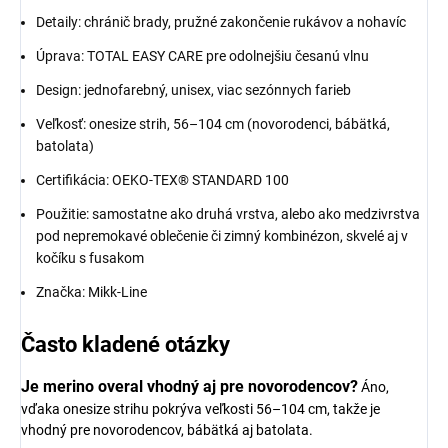
Detaily: chránič brady, pružné zakončenie rukávov a nohavíc
Úprava: TOTAL EASY CARE pre odolnejšiu česanú vlnu
Design: jednofarebný, unisex, viac sezónnych farieb
Veľkosť: onesize strih, 56–104 cm (novorodenci, bábätká,
batolata)
Certifikácia: OEKO-TEX® STANDARD 100
Použitie: samostatne ako druhá vrstva, alebo ako medzivrstva
pod nepremokavé oblečenie či zimný kombinézon, skvelé aj v
kočíku s fusakom
Značka: Mikk-Line
Často kladené otázky
Je merino overal vhodný aj pre novorodencov?
Áno,
vďaka onesize strihu pokrýva veľkosti 56–104 cm, takže je
vhodný pre novorodencov, bábätká aj batolata.