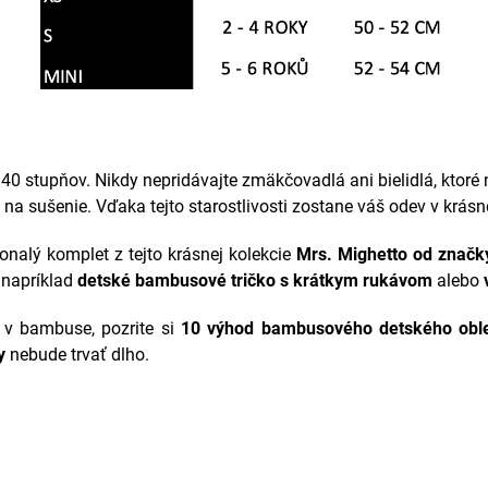
40 stupňov. Nikdy nepridávajte zmäkčovadlá ani bielidlá, ktoré
e na sušenie. Vďaka tejto starostlivosti zostane váš odev v krás
onalý komplet z tejto krásnej kolekcie
Mrs. Mighetto
od značk
 napríklad
detské bambusové tričko s krátkym rukávom
alebo
í v bambuse, pozrite si
10 výhod bambusového detského obl
y
nebude trvať dlho.