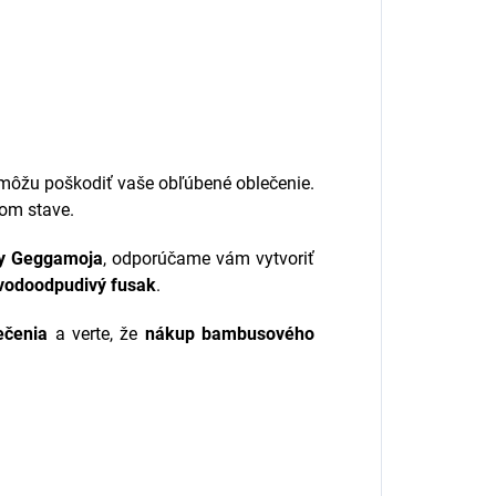
 môžu poškodiť vaše obľúbené oblečenie.
nom stave.
y Geggamoja
, odporúčame vám vytvoriť
vodoodpudivý fusak
.
ečenia
a verte, že
nákup bambusového