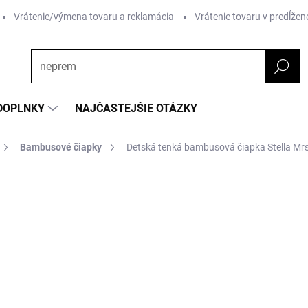
Vrátenie/výmena tovaru a reklamácia
Vrátenie tovaru v predĺžene
DOPLNKY
NAJČASTEJŠIE OTÁZKY
Bambusové čiapky
Detská tenká bambusová čiapka Stella M
nia
ZNAČKA:
GEGGAMOJA
od €23,92
od
€
Jednotková
ZVOĽTE VARIANT
cena:
Vzor