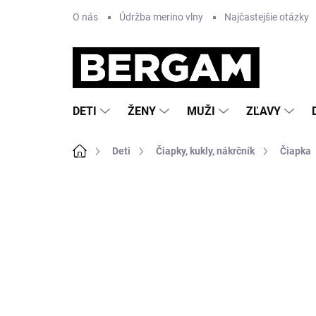
Prejsť
O nás
Údržba merino vlny
Najčastejšie otázky
na
obsah
DETI
ŽENY
MUŽI
ZĽAVY
Domov
Deti
Čiapky, kukly, nákrčník
Čiapka
Neohodnotené
Podrobnosti hodnote
VÝPREDAJ