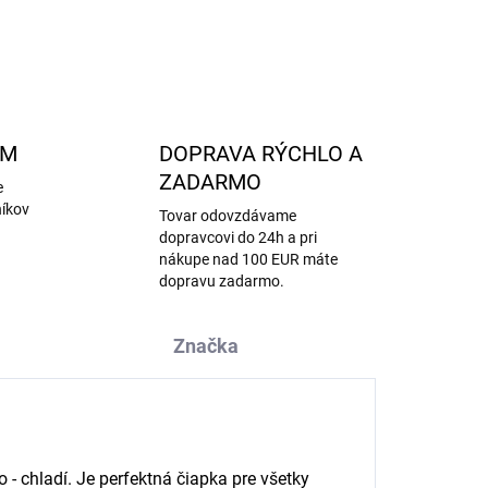
OPÝTAŤ SA
STRÁŽIŤ
AM
DOPRAVA RÝCHLO A
ZADARMO
e
níkov
Tovar odovzdávame
dopravcovi do 24h a pri
nákupe nad 100 EUR máte
dopravu zadarmo.
Značka
 - chladí. Je perfektná čiapka pre všetky