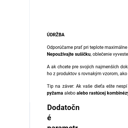
ÚDRŽBA
Odporúčame prať pri teplote maximálne 
Nepoužívajte sušičku
, oblečenie vyvest
A ak chcete pre svojich najmenších dok
ho z produktov s rovnakým vzorom, ako
Tip na záver: Ak vaše dieťa ešte nesp
pyžama
alebo
alebo rastúcej kombinéz
Dodatočn
é
parametr