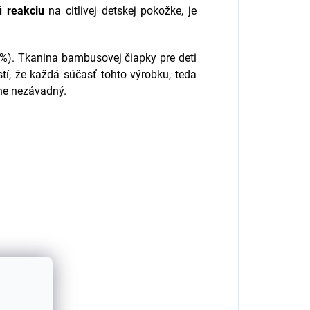
ú reakciu
na citlivej detskej pokožke, je
6%).
Tkanina bambusovej čiapky pre deti
tí, že každá súčasť tohto výrobku, teda
tne nezávadný.