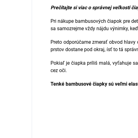
Prečítajte si viac o správnej veľkosti či
Pri nákupe bambusových čiapok pre deti
sa samozrejme vždy nájdu výnimky, keď 
Preto odporúčame zmerať obvod hlavy die
prstov dostane pod okraj, ísť to tá správ
Pokiaľ je čiapka príliš malá, vyťahuje s
cez oči.
Tenké bambusové čiapky sú veľmi elasti