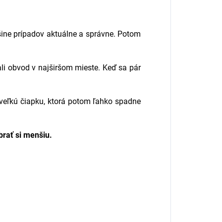
šine prípadov aktuálne a správne. Potom
ali obvod v najširšom mieste. Keď sa pár
iš veľkú čiapku, ktorá potom ľahko spadne
brať si menšiu.