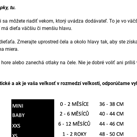
apky,
tu
.
 sa môžete riadiť vekom, ktorý uvádza dodávateľ. To je vo väč
má dieťa väčšiu či menšiu hlavu.
ťaťa. Zmerajte uprostred čela a okolo hlavy tak, aby ste získ
na miera.
a hore alebo zanechá otlaky na čele. Nie je dobré voliť ani príl
cké a ak je vaša veľkosť v rozmedzí veľkosti, odporúčame vy