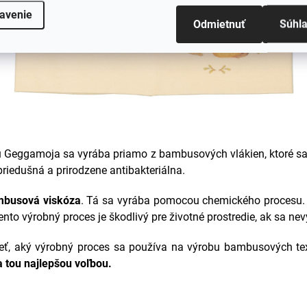
avenie
Odmietnuť
Súhl
Geggamoja sa vyrába priamo z bambusových vlákien, ktoré s
priedušná a prirodzene antibakteriálna.
busová viskóza
. Tá sa vyrába pomocou chemického procesu.
nto výrobný proces je škodlivý pre životné prostredie, ak sa ne
eť, aký výrobný proces sa používa na výrobu bambusových text
 tou najlepšou voľbou
.