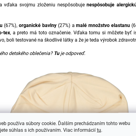
 a vďaka svojmu zloženiu nespôsobuje
nespôsobuje alergick
u
(67%),
organické bavlny
(27%) a
malé množstvo elastanu
(
o-tex
, a preto má toto označenie. Vďaka tomu si môžete byť is
vo, boli testované na škodlivé látky a že je teda výrobok zdravo
ného detského oblečenia?
Tu
je odpoveď.
web používa súbory cookie. Ďalším prechádzaním tohto webu
jete súhlas s ich používaním. Viac informácií
tu
.