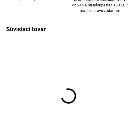
do 24h a pri nákupe nad 100 EUR
máte dopravu zadarmo.
Súvisiaci tovar
AKCIA
AKCIA
Detské pletené palčiaky
Detské pletené prstové
na šnúrke 0-1 rok
rukavice Villervalla -
Villervalla - HEMLOCK
HEMLOCK
€4,99
€6,83
od