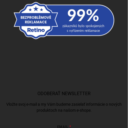
ODOBERAŤ NEWSLETTER
Vložte svoj e-mail a my Vám budeme zasielať informácie o nových
produktoch na našom e-shope.
EMAIL