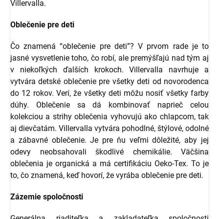
Villervalla.
Oblečenie pre deti
Čo znamená “oblečenie pre deti”? V prvom rade je to
jasné vysvetlenie toho, čo robí, ale premýšľajú nad tým aj
v niekoľkých ďalších krokoch. Villervalla navrhuje a
vytvára detské oblečenie pre všetky deti od novorodenca
do 12 rokov. Verí, že všetky deti môžu nosiť všetky farby
dúhy. Oblečenie sa dá kombinovať naprieč celou
kolekciou a strihy oblečenia vyhovujú ako chlapcom, tak
aj dievčatám. Villervalla vytvára pohodlné, štýlové, odolné
a zábavné oblečenie. Je pre ňu veľmi dôležité, aby jej
odevy neobsahovali škodlivé chemikálie. Väčšina
oblečenia je organická a má certifikáciu Oeko-Tex. To je
to, čo znamená, keď hovorí, že vyrába oblečenie pre deti.
Zázemie spoločnosti
Generálna riaditeľka a zakladateľka spoločnosti