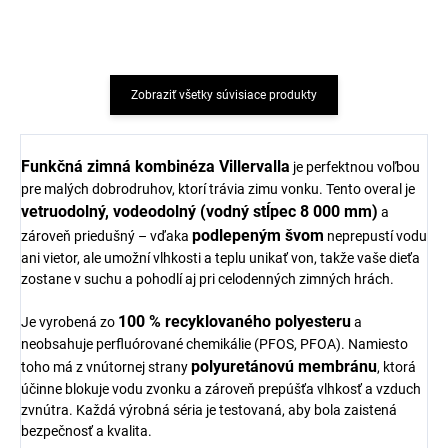
Zobraziť všetky súvisiace produkty
Funkčná zimná kombinéza Villervalla
je perfektnou voľbou
pre malých dobrodruhov, ktorí trávia zimu vonku. Tento overal je
vetruodolný, vodeodolný (vodný stĺpec 8 000 mm)
a
podlepeným švom
zároveň priedušný – vďaka
neprepustí vodu
ani vietor, ale umožní vlhkosti a teplu unikať von, takže vaše dieťa
zostane v suchu a pohodlí aj pri celodenných zimných hrách.
100 % recyklovaného polyesteru
Je vyrobená zo
a
neobsahuje perfluórované chemikálie (PFOS, PFOA). Namiesto
polyuretánovú membránu
toho má z vnútornej strany
, ktorá
účinne blokuje vodu zvonku a zároveň prepúšťa vlhkosť a vzduch
zvnútra. Každá výrobná séria je testovaná, aby bola zaistená
bezpečnosť a kvalita.