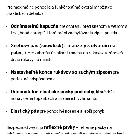
Pre maximálne pohodlie a funkčnosť má overal množstvo
praktických detailov:
Odnímateľnú kapucňu
pre ochranu pred snehom a vetrom s
tzv. „hood garage“, ktorá bráni zachytávaniu zipsu pri krku.
Snehový pás (snowlock)
manžety s otvorom na
a
palec
, ktoré zabraňujú vnikaniu snehu do rukávov a zároveň
držia rukávy na mieste.
Nastaviteľné konce rukávov so suchým zipsom
pre
perfektné prispôsobenie.
Odnímateľné elastické pásky pod nohy
, ktoré držia
nohavice na topánkach a bránia ich vyhŕňaniu.
Elastický pás
pre pohodlné nosenie a lepší pohyb.
reflexné prvky
Bezpečnosť zvyšujú
– reflexné pásky na