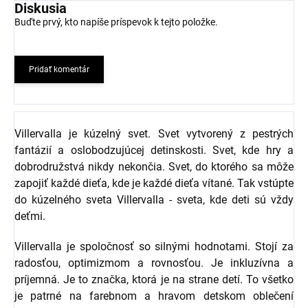
Diskusia
Buďte prvý, kto napíše príspevok k tejto položke.
Pridať komentár
Villervalla je kúzelný svet. Svet vytvorený z pestrých
fantázií a oslobodzujúcej detinskosti. Svet, kde hry a
dobrodružstvá nikdy nekončia. Svet, do ktorého sa môže
zapojiť každé dieťa, kde je každé dieťa vítané. Tak vstúpte
do kúzelného sveta Villervalla - sveta, kde deti sú vždy
deťmi.
Villervalla je spoločnosť so silnými hodnotami. Stojí za
radosťou, optimizmom a rovnosťou. Je inkluzívna a
príjemná. Je to značka, ktorá je na strane detí. To všetko
je patrné na farebnom a hravom detskom oblečení