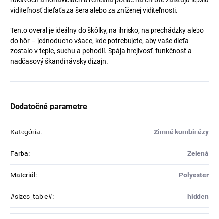
rukávoch a nohaviciach a reflexná potlač na chrbte zaisťujú lepšiu
viditeľnosť dieťaťa za šera alebo za zníženej viditeľnosti.
Tento overal je ideálny do škôlky, na ihrisko, na prechádzky alebo
do hôr – jednoducho všade, kde potrebujete, aby vaše dieťa
zostalo v teple, suchu a pohodlí. Spája hrejivosť, funkčnosť a
nadčasový škandinávsky dizajn.
Dodatočné parametre
Kategória
:
Zimné kombinézy
Farba
:
Zelená
Materiál
:
Polyester
#sizes_table#
:
hidden