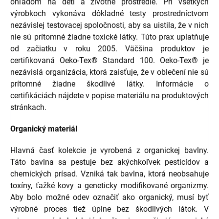
ohľadom na deti a životné prostredie. Pri všetkých
výrobkoch vykonáva dôkladné testy prostredníctvom
nezávislej testovacej spoločnosti, aby sa uistila, že v nich
nie sú prítomné žiadne toxické látky. Túto prax uplatňuje
od začiatku v roku 2005. Väčšina produktov je
certifikovaná Oeko-Tex® Standard 100. Oeko-Tex® je
nezávislá organizácia, ktorá zaisťuje, že v oblečení nie sú
prítomné žiadne škodlivé látky. Informácie o
certifikáciách nájdete v popise materiálu na produktových
stránkach.
Organický materiál
Hlavná časť kolekcie je vyrobená z organickej bavlny.
Táto bavlna sa pestuje bez akýchkoľvek pesticídov a
chemických prísad. Vzniká tak bavlna, ktorá neobsahuje
toxíny, ťažké kovy a geneticky modifikované organizmy.
Aby bolo možné odev označiť ako organický, musí byť
výrobné proces tiež úplne bez škodlivých látok. V