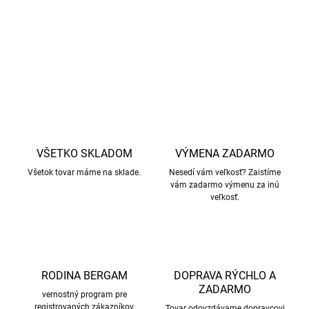
vysokoteplotných skriniach
DETAILNÉ INFORMÁCIE
OPÝTAŤ SA
STRÁŽIŤ
VŠETKO SKLADOM
VÝMENA ZADARMO
Všetok tovar máme na sklade.
Nesedí vám veľkosť? Zaistíme
vám zadarmo výmenu za inú
veľkosť.
RODINA BERGAM
DOPRAVA RÝCHLO A
ZADARMO
vernostný program pre
registrovaných zákazníkov
Tovar odovzdávame dopravcovi