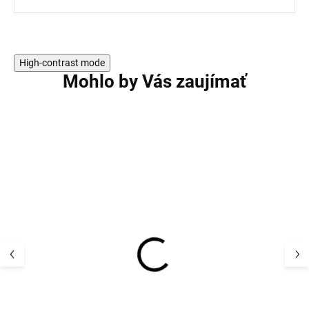
High-contrast mode
Mohlo by Vás zaujímať
AKCIA
AKCIA
Detská teplá zimná
Detská teplá zi
kombinéza Villervalla -
kombinéza Viller