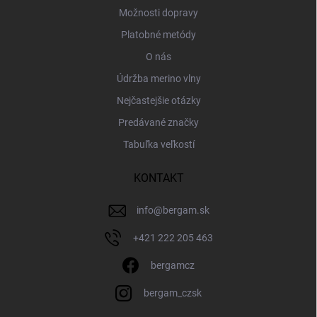
Možnosti dopravy
Platobné metódy
O nás
Údržba merino vlny
Nejčastejšie otázky
Predávané značky
Tabuľka veľkostí
KONTAKT
info
@
bergam.sk
+421 222 205 463
bergamcz
bergam_czsk