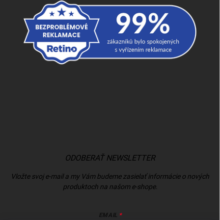
ODOBERAŤ NEWSLETTER
Vložte svoj e-mail a my Vám budeme zasielať informácie o nových
produktoch na našom e-shope.
EMAIL