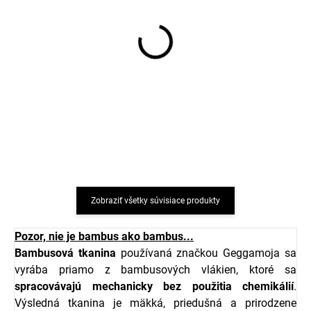
Bambusová letná
Bambusové body detské
dvojdielna súprava tričko
s dlhým rukávom ružové
a kraťasy Pink Cool Cats
Pink Cool Cats
Geggamoja
Geggamoja
€26,96
€15,96
od
od
Zobraziť všetky súvisiace produkty
Pozor, nie je bambus ako bambus...
Bambusová tkanina
používaná značkou
Geggamoja
sa
vyrába priamo z bambusových vlákien, ktoré sa
spracovávajú mechanicky bez použitia chemikálií
.
Výsledná tkanina je mäkká, priedušná a prirodzene