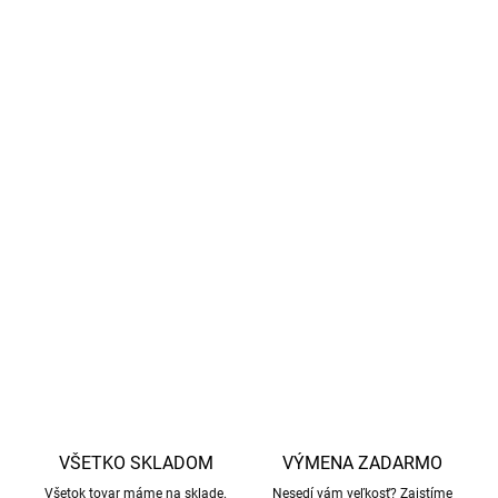
chladný, keď je teplo - ideálny materiál na detské
oblečenie.
Bambusová tkanina
používaná značkou
Geggamoja
sa vyrába priamo z bambusových vlákien, ktoré sa
spracovávajú mechanicky bez použitia chemikálií
(často sa stretnete s názvom
bambusová viskóza
,
ktorá sa vyrába chemickým procesom)
Celá kolekcia s týmto krásnym vzorom
nájdete tu.
DETAILNÉ INFORMÁCIE
OPÝTAŤ SA
STRÁŽIŤ
VŠETKO SKLADOM
VÝMENA ZADARMO
Všetok tovar máme na sklade.
Nesedí vám veľkosť? Zaistíme