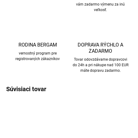
vám zadarmo výmenu za inú
veľkosť.
RODINA BERGAM
DOPRAVA RÝCHLO A
ZADARMO
vernostný program pre
registrovaných zákazníkov
Tovar odovzdávame dopravcovi
do 24h a pri nákupe nad 100 EUR
máte dopravu zadarmo.
Súvisiaci tovar
AKCIA
AKCIA