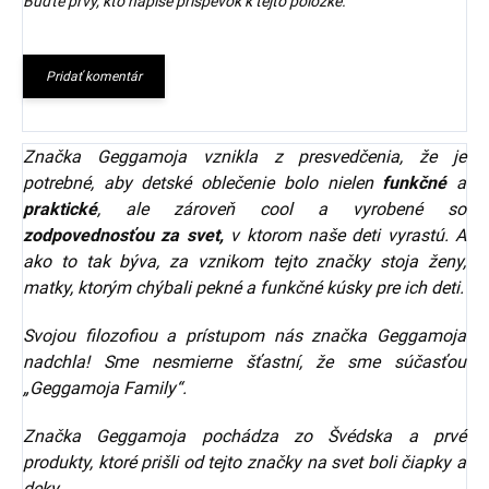
Buďte prvý, kto napíše príspevok k tejto položke.
Pridať komentár
Značka Geggamoja vznikla z presvedčenia, že je
potrebné, aby detské oblečenie bolo nielen
funkčné
a
praktické
, ale zároveň cool a vyrobené so
zodpovednosťou za svet,
v ktorom naše deti vyrastú. A
ako to tak býva, za vznikom tejto značky stoja ženy,
matky, ktorým chýbali pekné a funkčné kúsky pre ich deti.
Svojou filozofiou a prístupom nás značka Geggamoja
nadchla! Sme nesmierne šťastní, že sme súčasťou
„Geggamoja Family“.
Značka Geggamoja pochádza zo Švédska a prvé
produkty, ktoré prišli od tejto značky na svet boli čiapky a
deky.