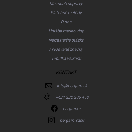
Možnosti dopravy
Platobné metódy
O nás
Údržba merino vlny
Nejčastejšie otázky
Predávané značky
Tabuľka veľkostí
KONTAKT
info
@
bergam.sk
+421 222 205 463
bergamcz
bergam_czsk