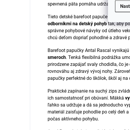
spevnená päta pomáha udržať nohu stab
Nast
Tieto detské barefoot papuče
vznikli v 
odborníkmi na detský pohyb
tak, aby po
správne pohybové návyky od útleho veku.
chcú deťom dopriať pohodlné a zdravé 
Barefoot papučky Antal Rascal vynikaj
smeroch
. Tenká flexibilná podrážka u
prirodzene zapájať svaly chodidla, čo je 
rovnováhu aj zdravý vývoj nohy. Zárove
papučky perfektné do škôlok, škôl aj n
Praktické zapínanie na suchý zips zvlád
ich samostatnosť pri obúvaní. Mäkká
vy
ľahko sa udržuje a dá sa jednoducho vyp
materiál zaisťuje pohodlie po celý deň
počas aktívneho pohybu.