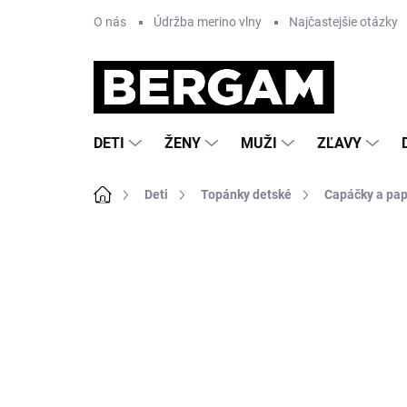
Prejsť
O nás
Údržba merino vlny
Najčastejšie otázky
na
obsah
DETI
ŽENY
MUŽI
ZĽAVY
Domov
Deti
Topánky detské
Capáčky a pa
Neohodnotené
Podrobnosti hodnote