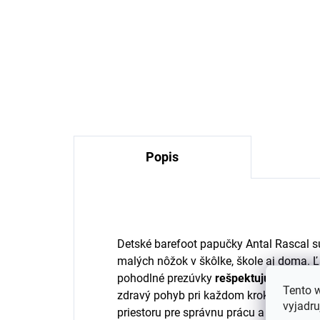
Detské bavlnené ponožky
De
TRALLE SAFA - biele
TR
€5,04
Popis
Detské barefoot papučky Antal Rascal 
malých nôžok v škôlke, škole aj doma. Ľ
pohodlné prezúvky
rešpektujú prirodzen
Tento 
zdravý pohyb pri každom kroku. Vďaka š
vyjadru
priestoru pre správnu prácu a prirodzené