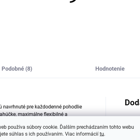
tské bavlnené ponožky
Detské bavlnené pono
ALLE SAFA - modré
TRALLE SAFA - ružové
€5,04
€5,04
Podobné (8)
Hodnotenie
Dod
sú navrhnuté pre každodenné pohodlie
ahúčke, maximálne flexibilné a
ý tvar detského chodidla
a podporujú
web používa súbory cookie. Ďalším prechádzaním tohto webu
irokej špičke majú prsty dostatok
Kategó
jete súhlas s ich používaním. Viac informácií
tu
.
 zapojenie svalov, zatiaľ čo jemne