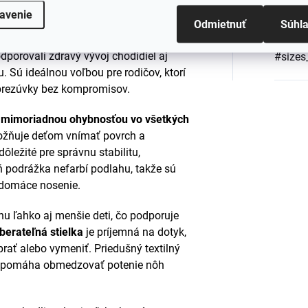
ilne na svojom mieste.
avenie
Farba
:
Odmietnuť
Súhl
spolupráci s fyzioterapeutmi a
dporovali zdravý vývoj chodidiel aj
#sizes
 Sú ideálnou voľbou pre rodičov, ktorí
prezúvky bez kompromisov.
ú
mimoriadnou ohybnosťou vo všetkých
možňuje deťom vnímať povrch a
dôležité pre správnu stabilitu,
ň podrážka nefarbí podlahu, takže sú
a domáce nosenie.
nu ľahko aj menšie deti, čo podporuje
berateľná stielka
je príjemná na dotyk,
rať alebo vymeniť. Priedušný textilný
 a pomáha obmedzovať potenie nôh