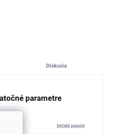
žky
Detské bavlnené ponožky
TRALLE SAFA - sivé
€5,04
Diskusia
atočné parametre
ria
:
Detské papuče