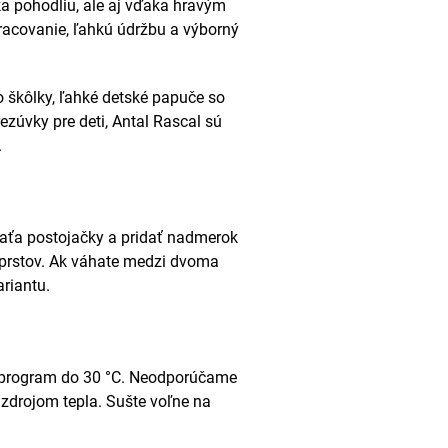
ka pohodliu, ale aj vďaka hravým
racovanie, ľahkú údržbu a výborný
o škôlky, ľahké detské papuče so
zúvky pre deti, Antal Rascal sú
.
aťa postojačky a pridať nadmerok
prstov. Ak váhate medzi dvoma
riantu.
ý program do 30 °C. Neodporúčame
 zdrojom tepla. Sušte voľne na