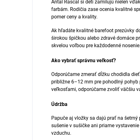
Antal Rascal si deti zamilujú nielen vďa
farbám. Rodičia zase ocenia kvalitné sp
pomer ceny a kvality.
Ak hľadáte kvalitné barefoot prezúvky d
širokou špičkou alebo zdravé domáce pre
skvelou voľbou pre každodenné nosenie
Ako vybrať správnu veľkosť?
Odporúčame zmerať dĺžku chodidla dieť
približne 6–12 mm pre pohodlný pohyb 
veľkosťami, odporúčame zvoliť väčšiu va
Údržba
Papuče aj vložky sa dajú prať na šetrn
sušenie v sušičke ani priame vystavenie
vzduchu.