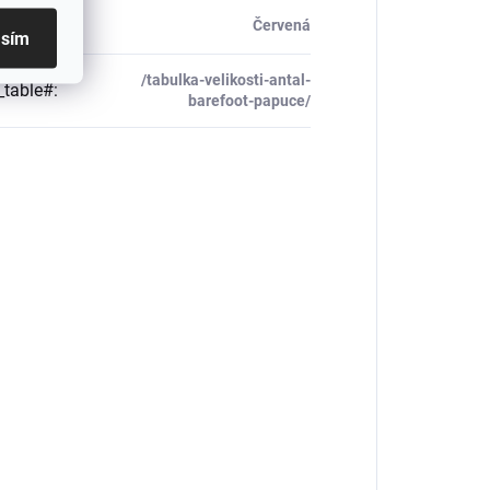
Červená
asím
/tabulka-velikosti-antal-
_table#
:
barefoot-papuce/