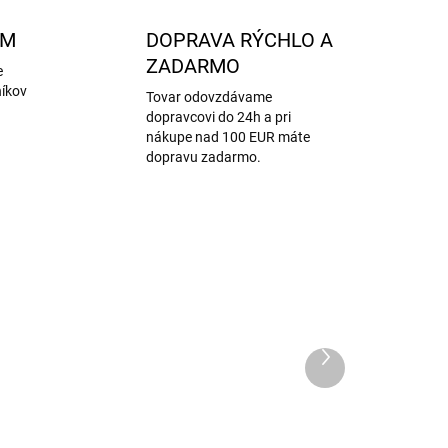
AM
DOPRAVA RÝCHLO A
ZADARMO
e
níkov
Tovar odovzdávame
dopravcovi do 24h a pri
nákupe nad 100 EUR máte
dopravu zadarmo.
Ďalší
produkt