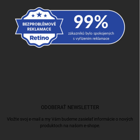
ODOBERAŤ NEWSLETTER
Vložte svoj e-mail a my Vám budeme zasielať informácie o nových
produktoch na našom e-shope.