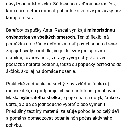
návyky od útleho veku. Sú ideálnou voľbou pre rodičov,
ktorí chcú deťom dopriať pohodlné a zdravé prezúvky bez
kompromisov.
Barefoot papučky Antal Rascal vynikajú
mimoriadnou
ohybnosťou vo všetkých smeroch
. Tenká flexibilná
podrážka umožňuje deťom vnímať povrch a prirodzene
zapájať svaly chodidla, čo je dôležité pre správnu
stabilitu, rovnováhu aj zdravý vývoj nohy. Zároveň
podrážka nefarbí podlahu, takže sú papučky perfektné do
škôlok, škôl aj na domáce nosenie.
Praktické zapínanie na suchý zips zvládnu ľahko aj
menšie deti, čo podporuje ich samostatnosť pri obúvaní.
Mäkká
vyberateľná stielka
je príjemná na dotyk, ľahko sa
udržuje a dá sa jednoducho vyprať alebo vymeniť.
Priedušný textilný materiál zaisťuje pohodlie po celý deň
a pomáha obmedzovať potenie nôh počas aktívneho
pohybu.