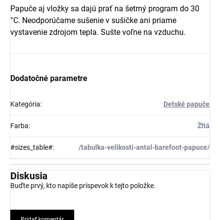
Papuče aj vložky sa dajú prať na šetrný program do 30
°C. Neodporúčame sušenie v sušičke ani priame
vystavenie zdrojom tepla. Sušte voľne na vzduchu.
Dodatočné parametre
Kategória
:
Detské papuče
Farba
:
Žltá
#sizes_table#
:
/tabulka-velikosti-antal-barefoot-papuce/
Diskusia
Buďte prvý, kto napíše príspevok k tejto položke.
Pridať komentár