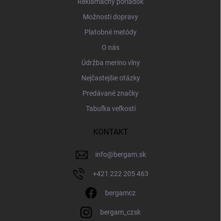
Reklamačný poriadok
Možnosti dopravy
Platobné metódy
O nás
Údržba merino vlny
Nejčastejšie otázky
Predávané značky
Tabuľka veľkostí
KONTAKT
info
@
bergam.sk
+421 222 205 463
bergamcz
bergam_czsk