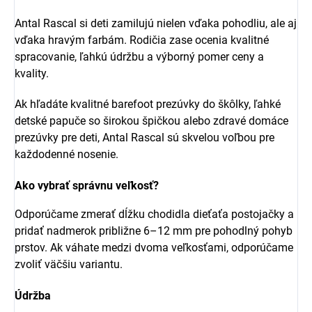
Antal Rascal si deti zamilujú nielen vďaka pohodliu, ale aj
vďaka hravým farbám. Rodičia zase ocenia kvalitné
spracovanie, ľahkú údržbu a výborný pomer ceny a
kvality.
Ak hľadáte kvalitné barefoot prezúvky do škôlky, ľahké
detské papuče so širokou špičkou alebo zdravé domáce
prezúvky pre deti, Antal Rascal sú skvelou voľbou pre
každodenné nosenie.
Ako vybrať správnu veľkosť?
Odporúčame zmerať dĺžku chodidla dieťaťa postojačky a
pridať nadmerok približne 6–12 mm pre pohodlný pohyb
prstov. Ak váhate medzi dvoma veľkosťami, odporúčame
zvoliť väčšiu variantu.
Údržba