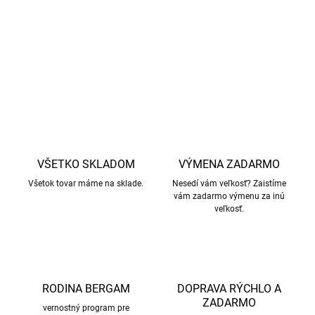
zapínanie: suchý zips
DETAILNÉ INFORMÁCIE
OPÝTAŤ SA
STRÁŽIŤ
VŠETKO SKLADOM
VÝMENA ZADARMO
Všetok tovar máme na sklade.
Nesedí vám veľkosť? Zaistíme
vám zadarmo výmenu za inú
veľkosť.
RODINA BERGAM
DOPRAVA RÝCHLO A
ZADARMO
vernostný program pre