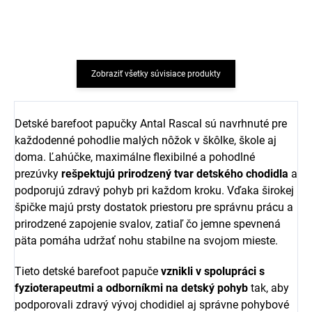
€5,04
€5,04
Zobraziť všetky súvisiace produkty
Detské barefoot papučky Antal Rascal sú navrhnuté pre
každodenné pohodlie malých nôžok v škôlke, škole aj
doma. Ľahúčke, maximálne flexibilné a pohodlné
prezúvky
rešpektujú prirodzený tvar detského chodidla
a
podporujú zdravý pohyb pri každom kroku. Vďaka širokej
špičke majú prsty dostatok priestoru pre správnu prácu a
prirodzené zapojenie svalov, zatiaľ čo jemne spevnená
päta pomáha udržať nohu stabilne na svojom mieste.
Tieto detské barefoot papuče
vznikli v spolupráci s
fyzioterapeutmi a odborníkmi na detský pohyb
tak, aby
podporovali zdravý vývoj chodidiel aj správne pohybové