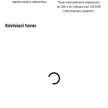
registrovaných zákazníkov
Tovar odovzdávame dopravcovi
do 24h a pri nákupe nad 100 EUR
máte dopravu zadarmo.
Súvisiaci tovar
Detské bavlnené
Detské bavlnené
ponožky TRALLE SAFA -
ponožky TRALLE SAFA -
biele
modré