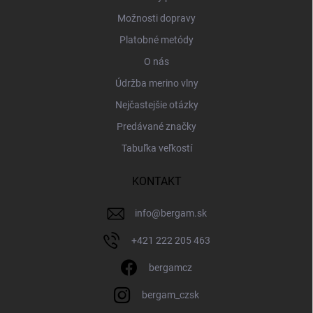
Možnosti dopravy
Platobné metódy
O nás
Údržba merino vlny
Nejčastejšie otázky
Predávané značky
Tabuľka veľkostí
KONTAKT
info
@
bergam.sk
+421 222 205 463
bergamcz
bergam_czsk