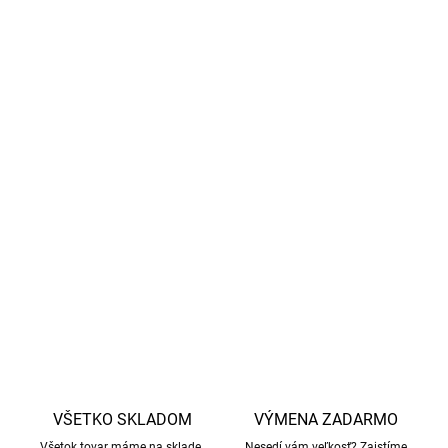
zápach a prispôsobuje sa okolitej teplote - v zime
udržuje vaše dieťa v teple a v lete v chlade.
Univerzálne použitie:
prispôsobí sa každej situácii.
Ľahkosť a mäkkosť
: hodváb dodáva materiálu pocit
ľahkosti, pomáha udržiavať prirodzené telesné teplo a
odvádza prebytočnú vlhkosť.
Udržateľná kvalita:
certifikát GOTS zaručuje ekologickú
výrobu a etický prístup - bez mulizácie.
DETAILNÉ INFORMÁCIE
OPÝTAŤ SA
STRÁŽIŤ
VŠETKO SKLADOM
VÝMENA ZADARMO
Všetok tovar máme na sklade.
Nesedí vám veľkosť? Zaistíme