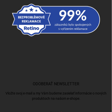
ODOBERAŤ NEWSLETTER
Vložte svoj e-mail a my Vám budeme zasielať informácie o nových
produktoch na našom e-shope.