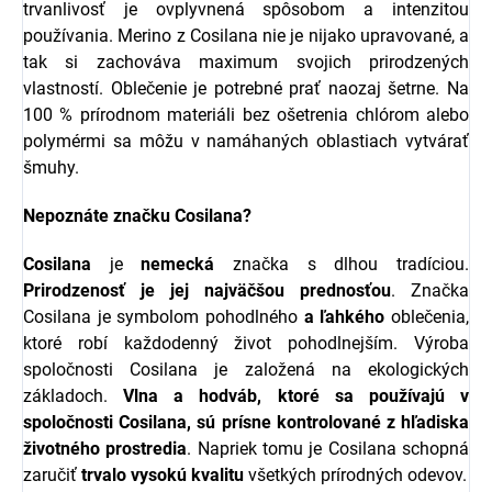
trvanlivosť je ovplyvnená spôsobom a intenzitou
používania.
Merino z Cosilana nie je nijako upravované, a
tak si zachováva maximum svojich prirodzených
vlastností. Oblečenie je potrebné prať naozaj šetrne. Na
100 % prírodnom materiáli bez ošetrenia chlórom alebo
polymérmi sa môžu v namáhaných oblastiach vytvárať
šmuhy.
Nepoznáte značku Cosilana?
Cosilana
je
nemecká
značka s dlhou tradíciou.
Prirodzenosť je jej najväčšou prednosťou
. Značka
Cosilana je symbolom pohodlného
a
ľahkého
oblečenia,
ktoré robí každodenný život pohodlnejším. Výroba
spoločnosti Cosilana je založená na ekologických
základoch.
Vlna a hodváb, ktoré sa používajú v
spoločnosti Cosilana, sú prísne kontrolované z hľadiska
životného prostredia
. Napriek tomu je Cosilana schopná
zaručiť
trvalo
vysokú
kvalitu
všetkých prírodných odevov.