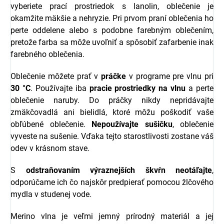
vyberiete prací prostriedok s l
anolin, oblečenie je
okamžite mäkšie a nehryzie.
Pri prvom praní oblečenia ho
perte oddelene alebo s podobne farebným oblečením,
pretože farba sa môže uvoľniť a spôsobiť zafarbenie inak
farebného oblečenia.
Oblečenie môžete prať v
práčke
v programe pre vlnu pri
30 °C
. Používajte iba
pracie prostriedky na vlnu
a perte
oblečenie naruby. Do práčky nikdy nepridávajte
zmäkčovadlá ani bielidlá, ktoré môžu poškodiť vaše
obľúbené oblečenie.
Nepoužívajte sušičku
, oblečenie
vyveste na sušenie. Vďaka tejto starostlivosti zostane váš
odev v krásnom stave.
S
odstraňovaním výraznejších škvŕn neotáľajte
,
odporúčame ich čo najskôr predpierať pomocou žlčového
mydla v studenej vode.
Merino vlna je veľmi jemný prírodný materiál a jej