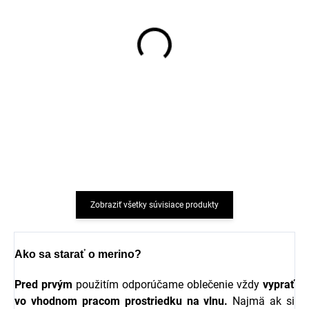
Protišmykové merino
Protišmykové merino
ponožky s vláčikom
ponožky modré RUGLE
SAFA
SAFA
€9,97
€8,37
Zobraziť všetky súvisiace produkty
Ako sa starať o merino?
Pred prvým
použitím odporúčame oblečenie vždy
vyprať
vo vhodnom pracom prostriedku na vlnu.
Najmä ak si