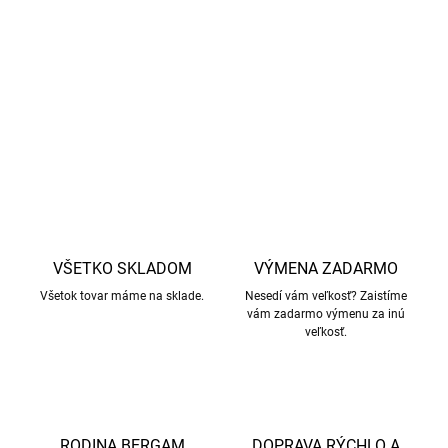
Máte záujem o tieto hnedé papuče Melange Denver od
značky
Mikk-line?
Pozrite si ďalšie podobné kúsky, ktoré
vás určite zaujmú! Viac tu.
DETAILNÉ INFORMÁCIE
OPÝTAŤ SA
STRÁŽIŤ
VŠETKO SKLADOM
VÝMENA ZADARMO
Všetok tovar máme na sklade.
Nesedí vám veľkosť? Zaistíme
vám zadarmo výmenu za inú
veľkosť.
RODINA BERGAM
DOPRAVA RÝCHLO A