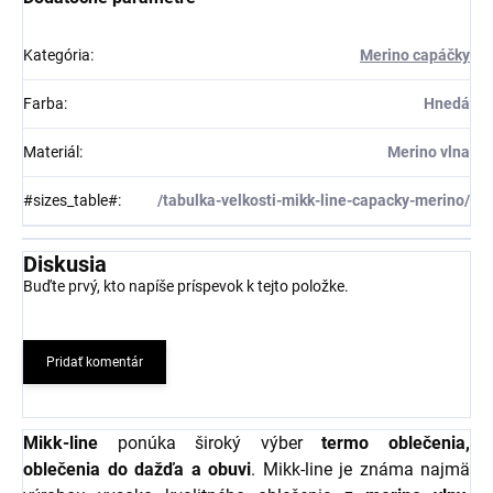
Kategória
:
Merino capáčky
Farba
:
Hnedá
Materiál
:
Merino vlna
#sizes_table#
:
/tabulka-velkosti-mikk-line-capacky-merino/
Diskusia
Buďte prvý, kto napíše príspevok k tejto položke.
Pridať komentár
Mikk-line
ponúka široký výber
termo oblečenia,
oblečenia do dažďa a obuvi
. Mikk-line je známa najmä