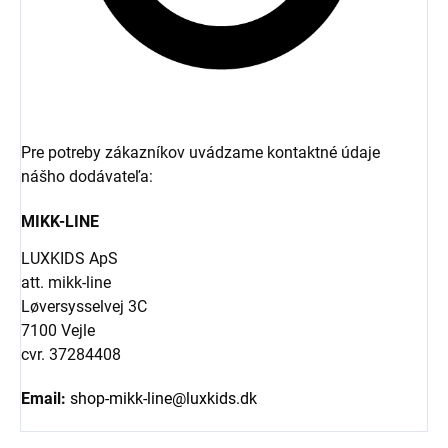
Pre potreby zákazníkov uvádzame kontaktné údaje
nášho dodávateľa:
MIKK-LINE
LUXKIDS ApS
att. mikk-line
Løversysselvej 3C
7100 Vejle
cvr. 37284408
Email:
shop-mikk-line@luxkids.dk