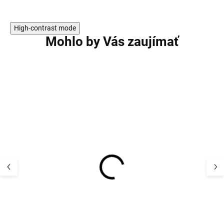
High-contrast mode
Mohlo by Vás zaujímať
AKCIA
AKCIA
Detské papučky
Detské papučky
(capáčky) 100% vlna
(capačky) 100%
Mikk-Line 20016 - Off
Mikk-Line 20016