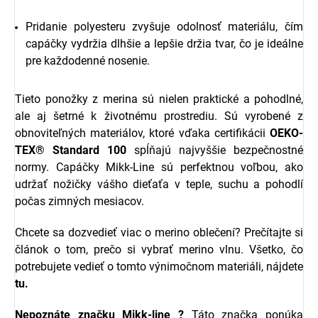
Pridanie polyesteru zvyšuje odolnosť materiálu, čím
capáčky vydržia dlhšie a lepšie držia tvar, čo je ideálne
pre každodenné nosenie.
Tieto ponožky z merina sú nielen praktické a pohodlné,
ale aj šetrné k životnému prostrediu. Sú vyrobené z
obnoviteľných materiálov, ktoré vďaka certifikácii
OEKO-
TEX® Standard 100
spĺňajú najvyššie bezpečnostné
normy. Capáčky Mikk-Line sú perfektnou voľbou, ako
udržať nožičky vášho dieťaťa v teple, suchu a pohodlí
počas zimných mesiacov.
Chcete sa dozvedieť viac o merino oblečení? Prečítajte si
článok o tom, prečo si vybrať merino vlnu. Všetko, čo
potrebujete vedieť o tomto výnimočnom materiáli, nájdete
tu.
Nepoznáte značku
Mikk-line
?
Táto značka ponúka