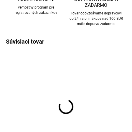
ZADARMO
vernostný program pre
registrovaných zákazníkov
Tovar odovzdávame dopravcovi
do 24h a pri nákupe nad 100 EUR
máte dopravu zadarmo.
Súvisiaci tovar
Prací gél na vlnu a jemnú
Detské merino ponožky
bielizeň levandule 1 l
krémové Trille SAFA