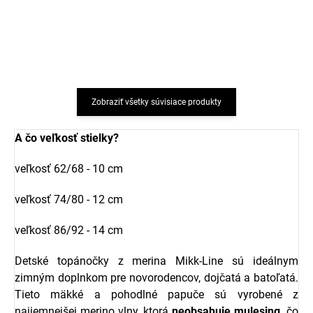
Greenatural
€7,30
€7,98
Zobraziť všetky súvisiace produkty
A čo veľkosť stielky?
veľkosť 62/68 - 10 cm
veľkosť 74/80 - 12 cm
veľkosť 86/92 - 14 cm
Detské topánočky z merina Mikk-Line sú ideálnym
zimným doplnkom pre novorodencov, dojčatá a batoľatá.
Tieto mäkké a pohodlné papuče sú vyrobené z
najjemnejšej merino vlny, ktorá
neobsahuje mulesing,
čo