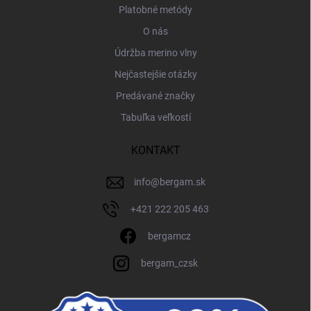
Platobné metódy
O nás
Údržba merino vlny
Nejčastejšie otázky
Predávané značky
Tabuľka veľkostí
KONTAKT
info
@
bergam.sk
+421 222 205 463
bergamcz
bergam_czsk