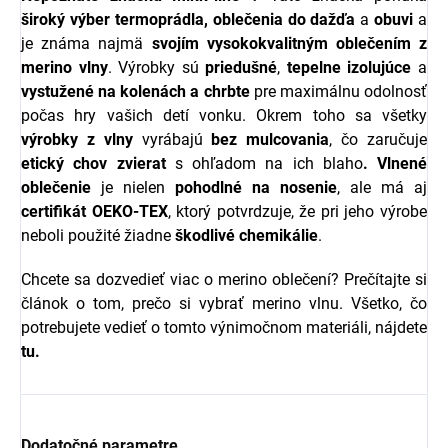
široký výber
termoprádla, oblečenia do dažďa
a
obuvi
a
je známa najmä
svojím vysokokvalitným oblečením z
merino vlny
. Výrobky sú
priedušné
,
tepelne izolujúce
a
vystužené na kolenách a chrbte
pre maximálnu odolnosť
počas hry vašich detí vonku. Okrem toho sa všetky
výrobky z vlny
vyrábajú
bez mulcovania
, čo zaručuje
etický chov zvierat
s ohľadom na ich blaho
.
Vlnené
oblečenie
je nielen
pohodlné na nosenie
, ale má aj
certifikát OEKO-TEX
, ktorý potvrdzuje, že pri jeho výrobe
neboli použité žiadne
škodlivé chemikálie
.
Chcete sa dozvedieť viac o merino oblečení? Prečítajte si
článok o tom, prečo si vybrať merino vlnu. Všetko, čo
potrebujete vedieť o tomto výnimočnom materiáli, nájdete
tu.
Dodatočné parametre