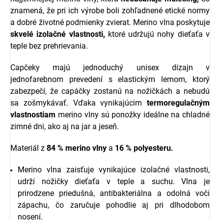
znamená, že pri ich výrobe boli zohľadnené etické normy
a dobré životné podmienky zvierat. Merino vlna poskytuje
skvelé izolačné vlastnosti,
ktoré udržujú nohy dieťaťa v
teple bez prehrievania.
Capčeky majú jednoduchý unisex dizajn v
jednofarebnom prevedení s elastickým lemom, ktorý
zabezpečí, že capáčky zostanú na nožičkách a nebudú
sa zošmykávať. Vďaka vynikajúcim
termoregulačným
vlastnostiam
merino vlny sú ponožky ideálne na chladné
zimné dni, ako aj na jar a jeseň.
Materiál z
84 % merino vlny
a
16 % polyesteru.
Merino vlna zaisťuje vynikajúce izolačné vlastnosti,
udrží nožičky dieťaťa v teple a suchu. Vlna je
prirodzene priedušná, antibakteriálna a odolná voči
zápachu, čo zaručuje pohodlie aj pri dlhodobom
nosení.