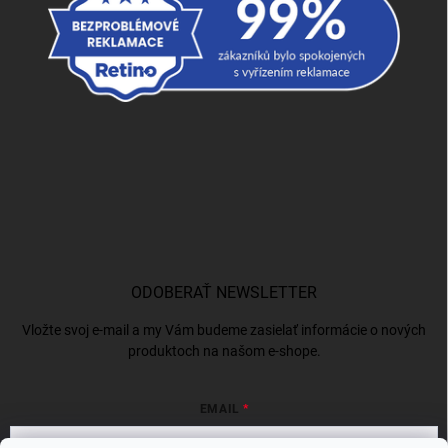
ODOBERAŤ NEWSLETTER
Vložte svoj e-mail a my Vám budeme zasielať informácie o nových
produktoch na našom e-shope.
EMAIL