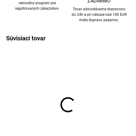
ZADARMO
vernostný program pre
registrovaných zákazníkov
Tovar odovzdávame dopravcovi
do 24h a pri nákupe nad 100 EUR
máte dopravu zadarmo.
Súvisiaci tovar
Topánky do vody
capáčky pre deti zelené
Sterntaler