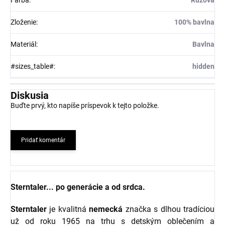
Farba
:
Ružová
Zloženie
:
100% bavlna
Materiál
:
Bavlna
#sizes_table#
:
hidden
Diskusia
Buďte prvý, kto napíše príspevok k tejto položke.
Pridať komentár
Sterntaler... po generácie a od srdca.
Sterntaler
je kvalitná
nemecká
značka s dlhou tradíciou
už od roku 1965 na trhu s detským oblečením a