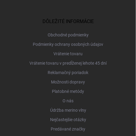
Z
á
p
ä
DÔLEŽITÉ INFORMÁCIE
t
i
Obchodné podmienky
e
Podmienky ochrany osobných údajov
Vrátenie tovaru
Vrátenie tovaru v predĺženej lehote 45 dní
Reklamačný poriadok
Možnosti dopravy
Platobné metódy
O nás
Údržba merino vlny
Nejčastejšie otázky
Predávané značky