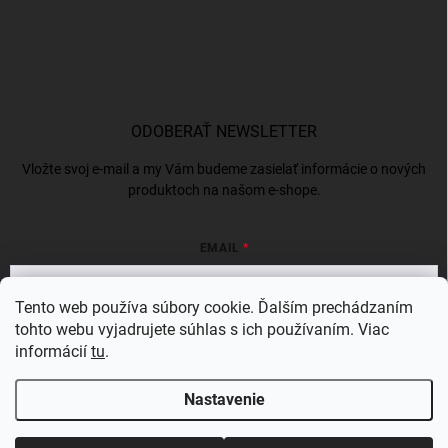
ODOBERAŤ NEWSLETTER
Vložte svoj e-mail a my Vám budeme zasielať informácie o nových
produktoch na našom e-shope.
EMAIL
Tento web používa súbory cookie. Ďalším prechádzaním
tohto webu vyjadrujete súhlas s ich používaním. Viac
Vložením e-mailu súhlasíte s
podmienkami ochrany osobných údajov
informácií
tu
.
Prihlásiť sa
Nastavenie