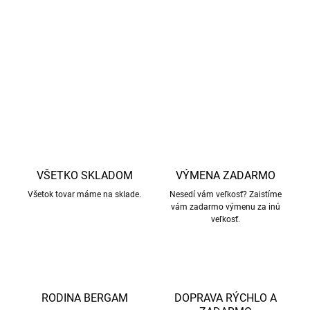
ekológiu a etiku.
DETAILNÉ INFORMÁCIE
OPÝTAŤ SA
STRÁŽIŤ
VŠETKO SKLADOM
VÝMENA ZADARMO
Všetok tovar máme na sklade.
Nesedí vám veľkosť? Zaistíme
vám zadarmo výmenu za inú
veľkosť.
RODINA BERGAM
DOPRAVA RÝCHLO A