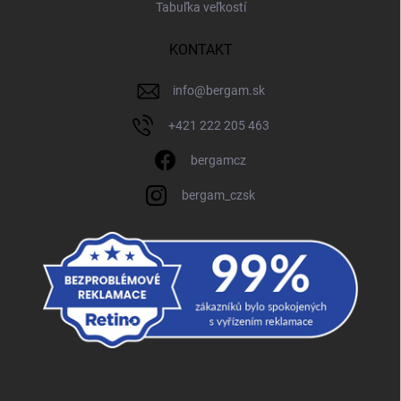
Tabuľka veľkostí
KONTAKT
info
@
bergam.sk
+421 222 205 463
bergamcz
bergam_czsk