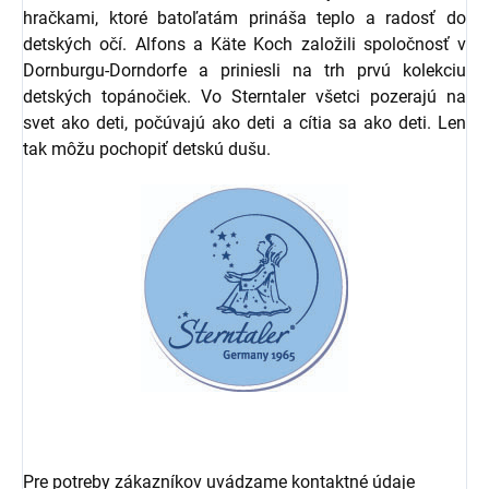
hračkami, ktoré batoľatám prináša teplo a radosť do
detských očí. Alfons a Käte Koch založili spoločnosť v
Dornburgu-Dorndorfe a priniesli na trh prvú kolekciu
detských topánočiek. Vo Sterntaler všetci pozerajú na
svet ako deti, počúvajú ako deti a cítia sa ako deti. Len
tak môžu pochopiť detskú dušu.
Pre potreby zákazníkov uvádzame kontaktné údaje