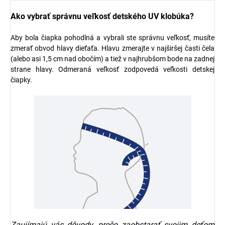
Ako vybrať správnu veľkosť detského UV klobúka?
Aby bola čiapka pohodlná a vybrali ste správnu veľkosť, musíte
zmerať obvod hlavy dieťaťa. Hlavu zmerajte v najširšej časti čela
(alebo asi 1,5 cm nad obočím) a tiež v najhrubšom bode na zadnej
strane hlavy. Odmeraná veľkosť zodpovedá veľkosti detskej
čiapky.
Zaujímajú vás dôvody, prečo zaobstarať svojim deťom