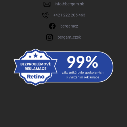
info
@
bergam.sk
+421 222 205 463
bergamcz
bergam_czsk