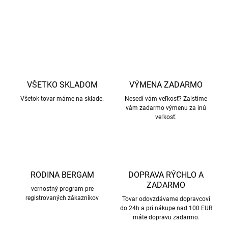
OPÝTAŤ SA
STRÁŽIŤ
VŠETKO SKLADOM
VÝMENA ZADARMO
Všetok tovar máme na sklade.
Nesedí vám veľkosť? Zaistíme
vám zadarmo výmenu za inú
veľkosť.
RODINA BERGAM
DOPRAVA RÝCHLO A
ZADARMO
vernostný program pre
registrovaných zákazníkov
Tovar odovzdávame dopravcovi
do 24h a pri nákupe nad 100 EUR
máte dopravu zadarmo.