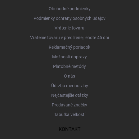
t
i
Obchodné podmienky
e
Podmienky ochrany osobných údajov
Vrátenie tovaru
Vrátenie tovaru v predĺženej lehote 45 dní
Reklamačný poriadok
Možnosti dopravy
Platobné metódy
O nás
Údržba merino vlny
Nejčastejšie otázky
Predávané značky
Tabuľka veľkostí
KONTAKT