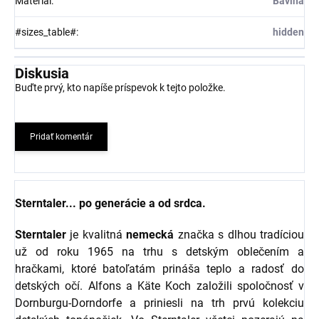
Materiál
:
Bavlna
#sizes_table#
:
hidden
Diskusia
Buďte prvý, kto napíše príspevok k tejto položke.
Pridať komentár
Sterntaler... po generácie a od srdca.
Sterntaler
je kvalitná
nemecká
značka s dlhou tradíciou
už od roku 1965 na trhu s detským oblečením a
hračkami, ktoré batoľatám prináša teplo a radosť do
detských očí. Alfons a Käte Koch založili spoločnosť v
Dornburgu-Dorndorfe a priniesli na trh prvú kolekciu