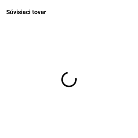
Súvisiaci tovar
Topánky do vody
capáčky pre deti zelené
Sterntaler
€14,40