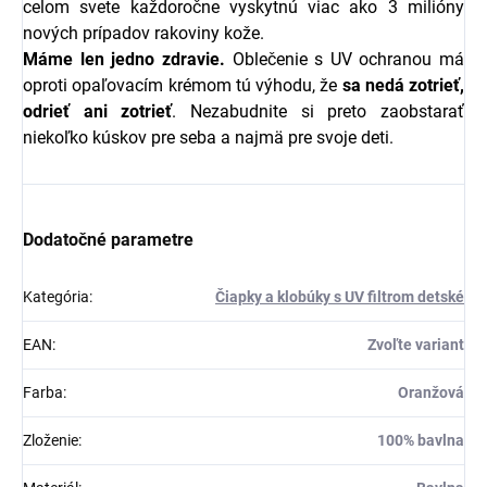
celom svete každoročne vyskytnú viac ako 3 milióny
nových prípadov rakoviny kože.
Máme len jedno zdravie.
Oblečenie s UV ochranou má
oproti opaľovacím krémom tú výhodu, že
sa nedá zotrieť,
odrieť ani zotrieť
. Nezabudnite si preto zaobstarať
niekoľko kúskov pre seba a najmä pre svoje deti.
Dodatočné parametre
Kategória
:
Čiapky a klobúky s UV filtrom detské
EAN
:
Zvoľte variant
Farba
:
Oranžová
Zloženie
:
100% bavlna