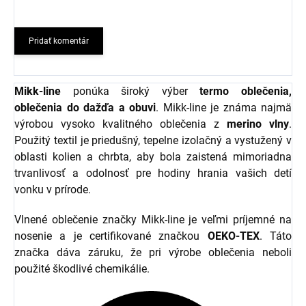
Pridať komentár
Mikk-line
ponúka široký výber
termo oblečenia,
oblečenia do dažďa a obuvi
. Mikk-line je známa najmä
výrobou vysoko kvalitného oblečenia z
merino vlny
.
Použitý textil je priedušný, tepelne izolačný a vystužený v
oblasti kolien a chrbta, aby bola zaistená mimoriadna
trvanlivosť a odolnosť pre hodiny hrania vašich detí
vonku v prírode.
Vlnené oblečenie značky Mikk-line je veľmi príjemné na
nosenie a je certifikované značkou
OEKO-TEX
. Táto
značka dáva záruku, že pri výrobe oblečenia neboli
použité škodlivé chemikálie.