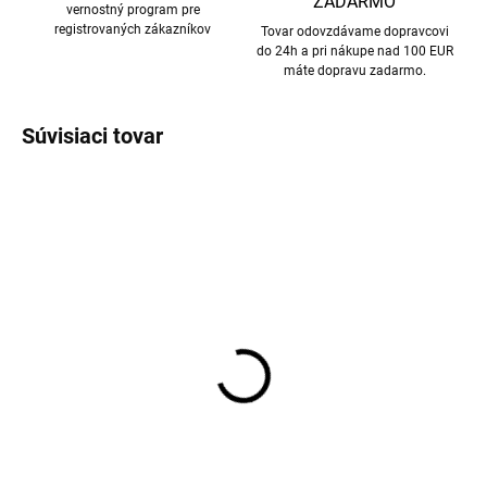
ZADARMO
vernostný program pre
registrovaných zákazníkov
Tovar odovzdávame dopravcovi
do 24h a pri nákupe nad 100 EUR
máte dopravu zadarmo.
Súvisiaci tovar
Dva páry klasické vlnené
Dva páry merino
ponožky s rebrovaným
ponožiek Arizona s
úpletom ružové/sivá
vlneným froté