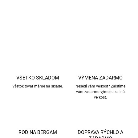
fariem
Materiál
- 50% merino vlna, 50% akryl
DETAILNÉ INFORMÁCIE
OPÝTAŤ SA
STRÁŽIŤ
VŠETKO SKLADOM
VÝMENA ZADARMO
Všetok tovar máme na sklade.
Nesedí vám veľkosť? Zaistíme
vám zadarmo výmenu za inú
veľkosť.
RODINA BERGAM
DOPRAVA RÝCHLO A