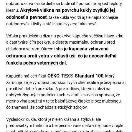
dobrodružstvá - vaše dieťa sa bude cítiť pohodlne, aj keď teploty
Akrylové vlákna na povrchu kukly zvyšujú jej
klesnú.
odolnosť a pevnosť
, takže kukla vydrží aj tie najnáročnejšie
outdoorové aktivity a stále bude vyzerať ako nová.
Vďaka praktickému dizajnu pokrýva kapucňa väčšinu hlavy, krku
a časť tváre, čím poskytuje dieťaťu maximálnu ochranu pred
je kapucňa vybavená
chladom a vetrom. Okrem toho
ochranou proti vetru v oblasti uší, čo je neoceniteľná
funkcia počas veterných dní.
OEKO-TEX® Standard 100
Kapucňa má certifikát
, ktorý
zaručuje, že je vyrobená bez škodlivých chemikálií a je bezpečná aj
pre citlivú detskú pokožku. A pre rodičov, ktorým záleží na
dobrých životných podmienkach zvierat, je skvelou správou, že
merino vlna použitá v tejto baloňákovej čiapke je bez mulesingu,
čo znamená, že pochádza z etických zdrojov.
Výsledok? Kukla, ktorá je nielen krásna a štýlová, ale
predovšetkým funkčná a bezpečná - vaše dieťa v nej bude v teple
a pohodlí, či už pôjde na zimnú prechádzku, hrať sa v snehu alebo