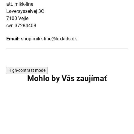
att. mikk-line
Løversysselvej 3C
7100 Vejle
cvr. 37284408
Email:
shop-mikk-line@luxkids.dk
High-contrast mode
Mohlo by Vás zaujímať