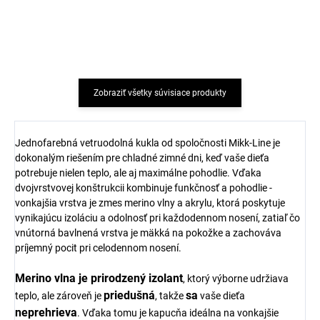
SAFA
sivá/modrá SAFA
€14,18
€11
Zobraziť všetky súvisiace produkty
Jednofarebná vetruodolná kukla od spoločnosti Mikk-Line je
dokonalým riešením pre chladné zimné dni, keď vaše dieťa
potrebuje nielen teplo, ale aj maximálne pohodlie. Vďaka
dvojvrstvovej konštrukcii kombinuje funkčnosť a pohodlie -
vonkajšia vrstva je zmes merino vlny a akrylu, ktorá poskytuje
vynikajúcu izoláciu a odolnosť pri každodennom nosení, zatiaľ čo
vnútorná bavlnená vrstva je mäkká na pokožke a zachováva
príjemný pocit pri celodennom nosení.
Merino vlna je prirodzený izolant
, ktorý výborne udržiava
priedušná
sa
teplo, ale zároveň je
, takže
vaše dieťa
neprehrieva
. Vďaka tomu je kapucňa ideálna na vonkajšie