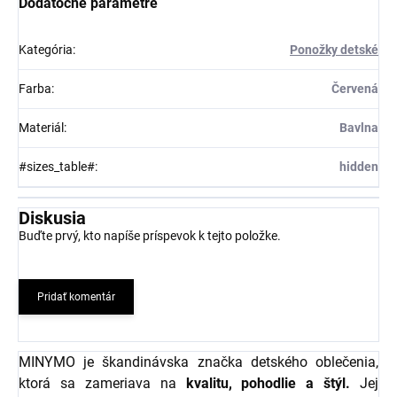
Dodatočné parametre
Kategória
:
Ponožky detské
Farba
:
Červená
Materiál
:
Bavlna
#sizes_table#
:
hidden
Diskusia
Buďte prvý, kto napíše príspevok k tejto položke.
Pridať komentár
MINYMO je škandinávska značka detského oblečenia,
ktorá sa zameriava na
kvalitu, pohodlie a štýl.
Jej