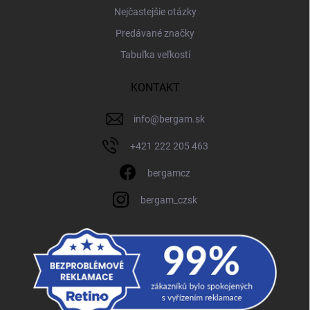
Nejčastejšie otázky
Predávané značky
Tabuľka veľkostí
KONTAKT
info
@
bergam.sk
+421 222 205 463
bergamcz
bergam_czsk