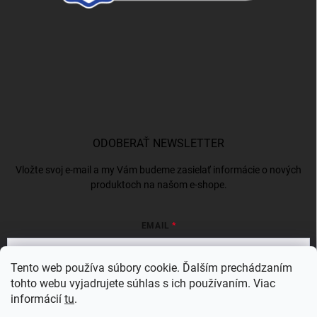
ODOBERAŤ NEWSLETTER
Vložte svoj e-mail a my Vám budeme zasielať informácie o nových
produktoch na našom e-shope.
EMAIL
Tento web používa súbory cookie. Ďalším prechádzaním
tohto webu vyjadrujete súhlas s ich používaním. Viac
Vložením e-mailu súhlasíte s
podmienkami ochrany osobných údajov
informácií
tu
.