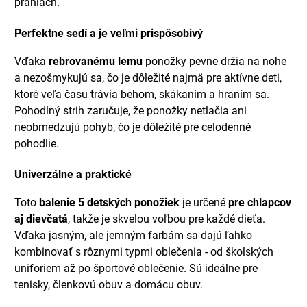
praniach.
Perfektne sedí a je veľmi prispôsobivý
Vďaka
rebrovanému lemu
ponožky pevne držia na nohe
a nezošmykujú sa, čo je dôležité najmä pre aktívne deti,
ktoré veľa času trávia behom, skákaním a hraním sa.
Pohodlný strih zaručuje, že ponožky netlačia ani
neobmedzujú pohyb, čo je dôležité pre celodenné
pohodlie.
Univerzálne a praktické
Toto
balenie 5 detských ponožiek
je určené
pre chlapcov
aj dievčatá
, takže je skvelou voľbou pre každé dieťa.
Vďaka jasným, ale jemným farbám sa dajú ľahko
kombinovať s rôznymi typmi oblečenia - od školských
uniforiem až po športové oblečenie. Sú ideálne pre
tenisky, členkovú obuv a domácu obuv.