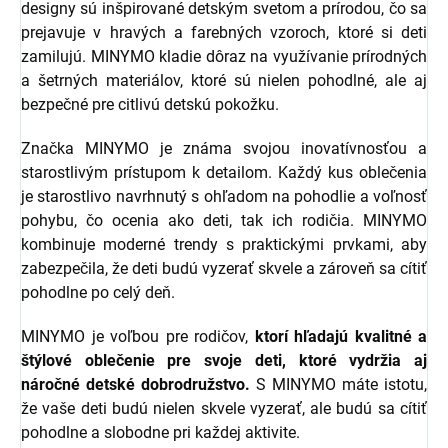
designy sú inšpirované detským svetom a prírodou, čo sa
prejavuje v hravých a farebných vzoroch, ktoré si deti
zamilujú. MINYMO kladie dôraz na využívanie prírodných
a šetrných materiálov, ktoré sú nielen pohodlné, ale aj
bezpečné pre citlivú detskú pokožku.
Značka MINYMO je známa svojou inovatívnosťou a
starostlivým prístupom k detailom. Každý kus oblečenia
je starostlivo navrhnutý s ohľadom na pohodlie a voľnosť
pohybu, čo ocenia ako deti, tak ich rodičia. MINYMO
kombinuje moderné trendy s praktickými prvkami, aby
zabezpečila, že deti budú vyzerať skvele a zároveň sa cítiť
pohodlne po celý deň.
MINYMO je voľbou pre rodičov,
ktorí hľadajú kvalitné a
štýlové oblečenie pre svoje deti, ktoré vydržia aj
náročné detské dobrodružstvo.
S MINYMO máte istotu,
že vaše deti budú nielen skvele vyzerať, ale budú sa cítiť
pohodlne a slobodne pri každej aktivite.