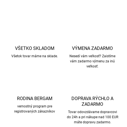
OPÝTAŤ SA
STRÁŽIŤ
VŠETKO SKLADOM
VÝMENA ZADARMO
Všetok tovar máme na sklade.
Nesedí vám veľkosť? Zaistíme
vám zadarmo výmenu za inú
veľkosť.
RODINA BERGAM
DOPRAVA RÝCHLO A
ZADARMO
vernostný program pre
registrovaných zákazníkov
Tovar odovzdávame dopravcovi
do 24h a pri nákupe nad 100 EUR
máte dopravu zadarmo.