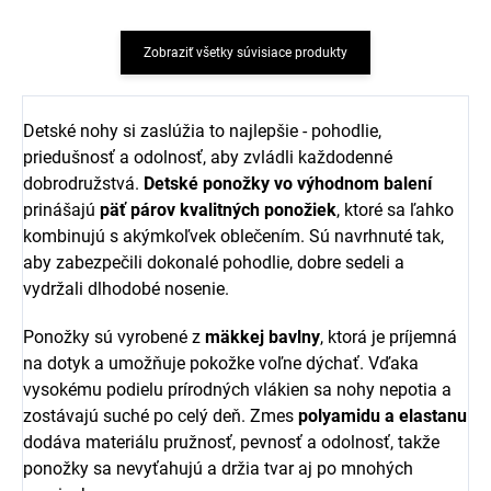
Zobraziť všetky súvisiace produkty
Detské nohy si zaslúžia to najlepšie - pohodlie,
priedušnosť a odolnosť, aby zvládli každodenné
dobrodružstvá.
Detské ponožky vo výhodnom balení
prinášajú
päť párov kvalitných ponožiek
, ktoré sa ľahko
kombinujú s akýmkoľvek oblečením. Sú navrhnuté tak,
aby zabezpečili dokonalé pohodlie, dobre sedeli a
vydržali dlhodobé nosenie.
Ponožky sú vyrobené z
mäkkej bavlny
, ktorá je príjemná
na dotyk a umožňuje pokožke voľne dýchať. Vďaka
vysokému podielu prírodných vlákien sa nohy nepotia a
zostávajú suché po celý deň. Zmes
polyamidu a elastanu
dodáva materiálu pružnosť, pevnosť a odolnosť, takže
ponožky sa nevyťahujú a držia tvar aj po mnohých