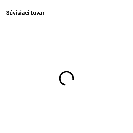
Súvisiaci tovar
Bavlnené pančucháče s
Detské pančucháče
kvetinovými motívmi
bavlna modré VIKSE
modré SAFA
SAFA
€14,43
€9,62