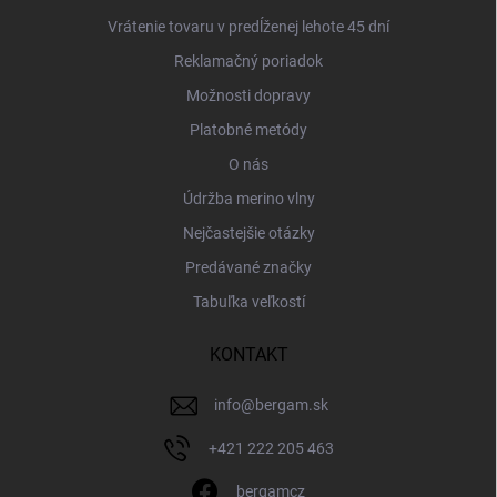
Vrátenie tovaru v predĺženej lehote 45 dní
Reklamačný poriadok
Možnosti dopravy
Platobné metódy
O nás
Údržba merino vlny
Nejčastejšie otázky
Predávané značky
Tabuľka veľkostí
KONTAKT
info
@
bergam.sk
+421 222 205 463
bergamcz