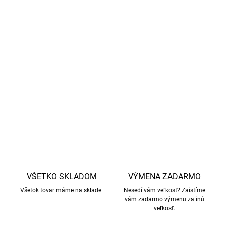
sa vyrába pomocou chemického procesu).
Materiál
67% bambus, 27% organická bavlna, 6%
elastan.
Páči sa vám táto kolekcia
Geggamoja?
Tu
j
u ju celú
pohromade.
DETAILNÉ INFORMÁCIE
OPÝTAŤ SA
STRÁŽIŤ
VŠETKO SKLADOM
VÝMENA ZADARMO
Všetok tovar máme na sklade.
Nesedí vám veľkosť? Zaistíme
vám zadarmo výmenu za inú
veľkosť.