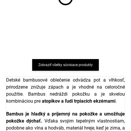
Bambusová detská
Bambusové body detské
čiapka s fleecovou
s dlhým rukávom
podšívkou Geggamoja -
Geggamoja - Green
Green tractor
tractor
€16,75
€20,25
od
od
Zobraziť všetky súvisiace produkty
Detské bambusové oblečenie odvádza pot a vlhkosť,
prirodzene znižuje zápach a je vhodné na celoročné
použitie. Bambus nedráždi pokožku a je skvelou
kombináciou pre
atopikov a ľudí trpiacich ekzémami
.
Bambus je hladký a príjemný na pokožke a umožňuje
pokožke dýchať.
Vďaka svojim tepelným vlastnostiam,
podobne ako vlna a hodváb, materiál hreje, keď je zima, a