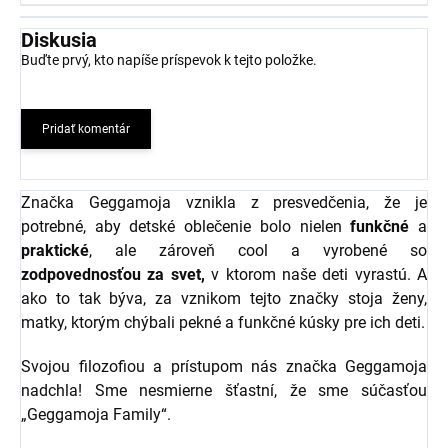
Diskusia
Buďte prvý, kto napíše príspevok k tejto položke.
Pridať komentár
Značka Geggamoja vznikla z presvedčenia, že je
potrebné, aby detské oblečenie bolo nielen
funkčné
a
praktické
, ale zároveň cool a vyrobené so
zodpovednosťou za svet,
v ktorom naše deti vyrastú. A
ako to tak býva, za vznikom tejto značky stoja ženy,
matky, ktorým chýbali pekné a funkčné kúsky pre ich deti.
Svojou filozofiou a prístupom nás značka Geggamoja
nadchla! Sme nesmierne šťastní, že sme súčasťou
„Geggamoja Family“.