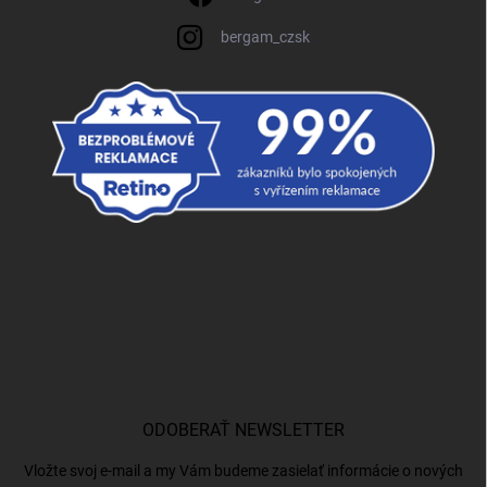
bergam_czsk
ODOBERAŤ NEWSLETTER
Vložte svoj e-mail a my Vám budeme zasielať informácie o nových