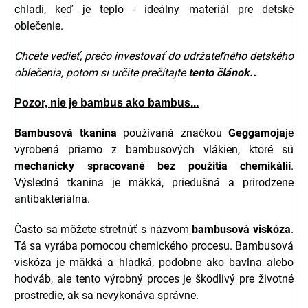
chladí, keď je teplo - ideálny materiál pre detské
oblečenie.
Chcete vedieť, prečo investovať do udržateľného detského
oblečenia, potom si určite prečítajte
tento článok..
Pozor, nie je bambus ako bambus...
Bambusová tkanina
používaná značkou
Geggamoja
je
vyrobená priamo z bambusových vlákien, ktoré sú
mechanicky spracované bez použitia chemikálií
.
Výsledná tkanina je mäkká, priedušná a prirodzene
antibakteriálna.
Často sa môžete stretnúť s názvom
bambusová viskóza
.
Tá sa vyrába pomocou chemického procesu. Bambusová
viskóza je mäkká a hladká, podobne ako bavlna alebo
hodváb, ale tento výrobný proces je škodlivý pre životné
prostredie, ak sa nevykonáva správne.