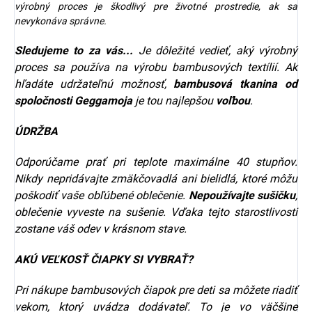
výrobný proces je škodlivý pre životné prostredie, ak sa
nevykonáva správne.
Sledujeme to za vás...
Je dôležité vedieť, aký výrobný
proces sa používa na výrobu bambusových textílií. Ak
hľadáte udržateľnú možnosť,
bambusová tkanina od
spoločnosti
Geggamoja
je tou najlepšou
voľbou
.
ÚDRŽBA
Odporúčame prať pri teplote maximálne 40 stupňov.
Nikdy nepridávajte zmäkčovadlá ani bielidlá, ktoré môžu
poškodiť vaše obľúbené oblečenie.
Nepoužívajte sušičku
,
oblečenie vyveste na sušenie. Vďaka tejto starostlivosti
zostane váš odev v krásnom stave.
AKÚ VEĽKOSŤ ČIAPKY SI VYBRAŤ?
Pri nákupe bambusových čiapok pre deti sa môžete riadiť
vekom, ktorý uvádza dodávateľ. To je vo väčšine