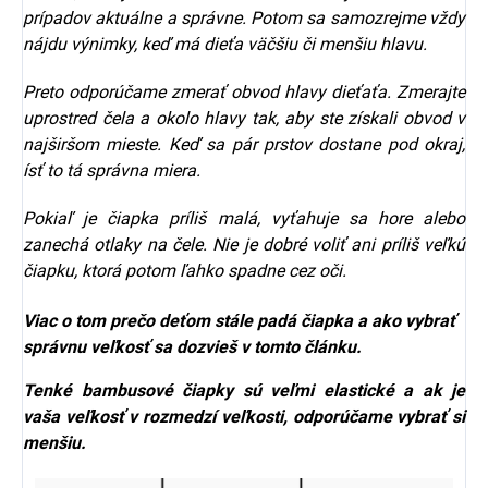
prípadov aktuálne a správne. Potom sa samozrejme vždy
nájdu výnimky, keď má dieťa väčšiu či menšiu hlavu.
Preto odporúčame zmerať obvod hlavy dieťaťa. Zmerajte
uprostred čela a okolo hlavy tak, aby ste získali obvod v
najširšom mieste. Keď sa pár prstov dostane pod okraj,
ísť to tá správna miera.
Pokiaľ je čiapka príliš malá, vyťahuje sa hore alebo
zanechá otlaky na čele. Nie je dobré voliť ani príliš veľkú
čiapku, ktorá potom ľahko spadne cez oči.
Viac o tom prečo deťom stále padá čiapka a ako vybrať
správnu veľkosť sa dozvieš
v tomto článku.
Tenké bambusové čiapky sú veľmi elastické a ak je
vaša veľkosť v rozmedzí veľkosti, odporúčame vybrať si
menšiu.