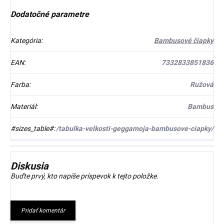
Dodatočné parametre
Kategória
:
Bambusové čiapky
EAN
:
7332833851836
Farba
:
Ružová
Materiál
:
Bambus
#sizes_table#
:
/tabulka-velkosti-geggamoja-bambusove-ciapky/
Diskusia
Buďte prvý, kto napíše príspevok k tejto položke.
Pridať komentár