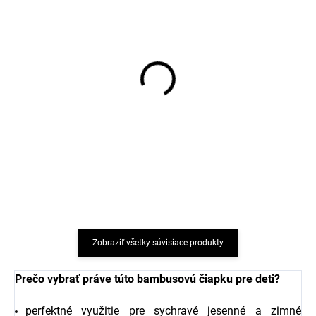
Bambusové detské šaty
Bambusové detské
s dlhým rukávom Lama
tričko s dlhým rukávom
Geggamoja
Lama Geggamoja
€24,19
od
€18,14
Zobraziť všetky súvisiace produkty
Prečo vybrať práve túto bambusovú čiapku pre deti?
perfektné využitie pre sychravé jesenné a zimné