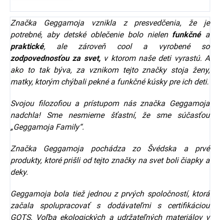
Značka Geggamoja vznikla z presvedčenia, že je
potrebné, aby detské oblečenie bolo nielen
funkčné
a
praktické
, ale zároveň cool a vyrobené so
zodpovednosťou za svet,
v ktorom naše deti vyrastú. A
ako to tak býva, za vznikom tejto značky stoja ženy,
matky, ktorým chýbali pekné a funkčné kúsky pre ich deti.
Svojou filozofiou a prístupom nás značka Geggamoja
nadchla! Sme nesmierne šťastní, že sme súčasťou
„Geggamoja Family“.
Značka Geggamoja pochádza zo Švédska a prvé
produkty, ktoré prišli od tejto značky na svet boli čiapky a
deky.
Geggamoja bola tiež jednou z prvých spoločností, ktorá
začala spolupracovať s dodávateľmi s certifikáciou
GOTS. Voľba ekologických a udržateľných materiálov v