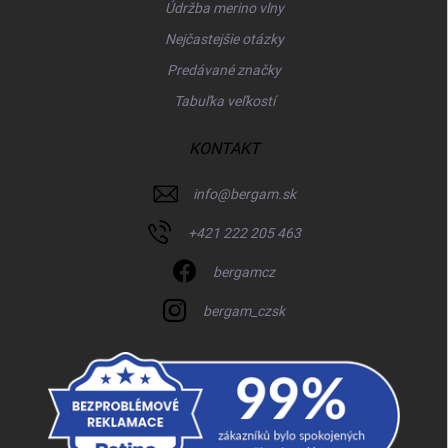
Údržba merino vlny
Nejčastejšie otázky
Predávané značky
Tabuľka veľkostí
KONTAKT
info
@
bergam.sk
+421 222 205 463
bergamcz
bergam_czsk