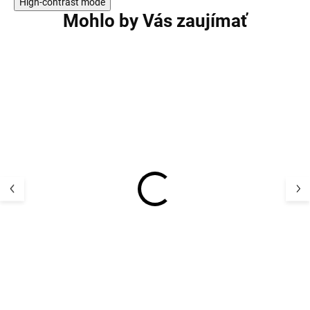
High-contrast mode
Mohlo by Vás zaujímať
AKCIA
AKCIA
Bambusová detská
Bambusová det
fleecová čiapka Blue
TENKÁ čiapka P
astronaut Geggamoja
lama Geggamoj
13,19 €
13,19 