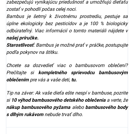
zabezpečujú vynikajúcu priedušnosť a umožňujú dieťaťu
zostať v pohodlí počas celej noci.
Bambus je šetrný k životnému prostrediu, pestuje sa
úplne ekologicky bez pesticídov a je 100 % biologicky
odbúrateľný. Viac informácií o tomto materiáli nájdete v
našej
príručke
.
Starostlivosť
: Bambus je možné prať v práčke, postupujte
podľa pokynov na štítku.
Chcete sa dozvedieť viac o bambusovom oblečení?
Prečítajte si
kompletného sprievodcu bambusovým
oblečením
pre vás a vaše deti,
tu.
Tip na záver: Ak vaše dieťa ešte nespí v bambuse, pozrite
si
10 výhod bambusového detského oblečenia
a verte, že
nákup bambusového pyžama
alebo
bambusového body
s dlhým rukávom
nebude trvať dlho.