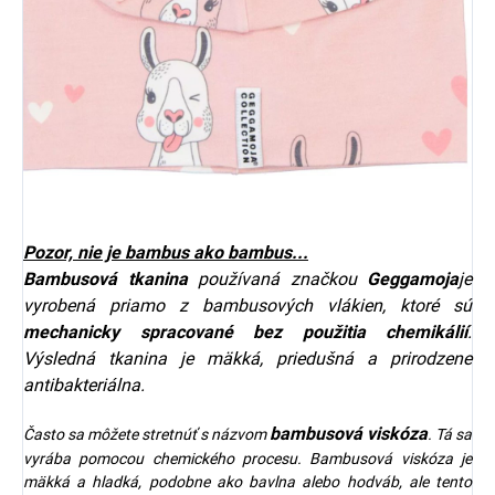
Pozor, nie je bambus ako bambus...
Bambusová tkanina
používaná značkou
Geggamoja
je
vyrobená priamo z bambusových vlákien, ktoré sú
mechanicky spracované bez použitia chemikálií
.
Výsledná tkanina je mäkká, priedušná a prirodzene
antibakteriálna.
bambusová viskóza
Často sa môžete stretnúť s názvom
. Tá sa
vyrába pomocou chemického procesu. Bambusová viskóza je
mäkká a hladká, podobne ako bavlna alebo hodváb, ale tento