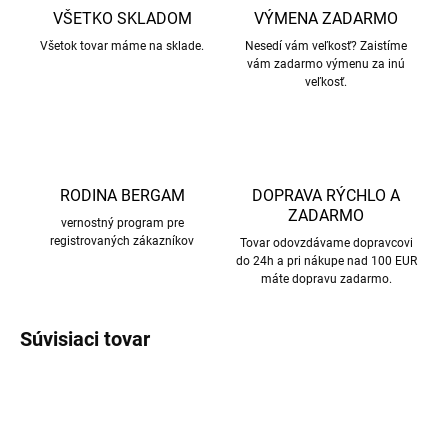
VŠETKO SKLADOM
VÝMENA ZADARMO
Všetok tovar máme na sklade.
Nesedí vám veľkosť? Zaistíme
vám zadarmo výmenu za inú
veľkosť.
RODINA BERGAM
DOPRAVA RÝCHLO A
ZADARMO
vernostný program pre
registrovaných zákazníkov
Tovar odovzdávame dopravcovi
do 24h a pri nákupe nad 100 EUR
máte dopravu zadarmo.
Súvisiaci tovar
AKCIA
AKCIA