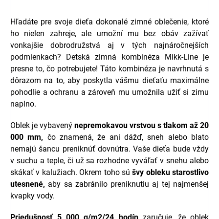
Hľadáte pre svoje dieťa dokonalé zimné oblečenie, ktoré
ho nielen zahreje, ale umožní mu bez obáv zažívať
vonkajšie dobrodružstvá aj v tých najnáročnejších
podmienkach? Detská zimná kombinéza Mikk-Line je
presne to, čo potrebujete! Táto kombinéza je navrhnutá s
dôrazom na to, aby poskytla vášmu dieťaťu maximálne
pohodlie a ochranu a zároveň mu umožnila užiť si zimu
naplno.
Oblek je vybavený
nepremokavou vrstvou s tlakom až 20
000 mm,
čo znamená, že ani dážď, sneh alebo blato
nemajú šancu preniknúť dovnútra. Vaše dieťa bude vždy
v suchu a teple, či už sa rozhodne vyváľať v snehu alebo
skákať v kalužiach. Okrem toho sú
švy obleku starostlivo
utesnené,
aby sa zabránilo preniknutiu aj tej najmenšej
kvapky vody.
Priedušnosť 5 000 g/m2/24 hodín
zaručuje, že oblek