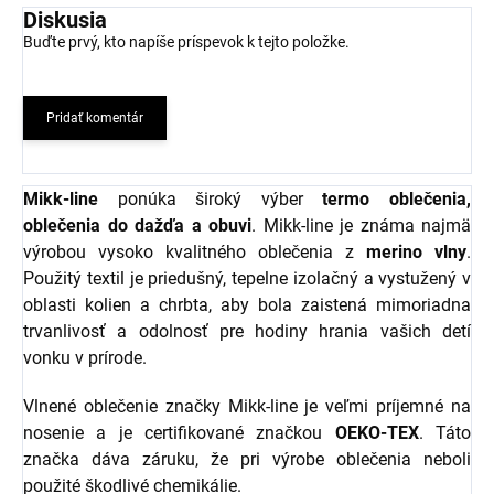
Diskusia
Buďte prvý, kto napíše príspevok k tejto položke.
Pridať komentár
Mikk-line
ponúka široký výber
termo oblečenia,
oblečenia do dažďa a obuvi
. Mikk-line je známa najmä
výrobou vysoko kvalitného oblečenia z
merino vlny
.
Použitý textil je priedušný, tepelne izolačný a vystužený v
oblasti kolien a chrbta, aby bola zaistená mimoriadna
trvanlivosť a odolnosť pre hodiny hrania vašich detí
vonku v prírode.
Vlnené oblečenie značky Mikk-line je veľmi príjemné na
nosenie a je certifikované značkou
OEKO-TEX
. Táto
značka dáva záruku, že pri výrobe oblečenia neboli
použité škodlivé chemikálie.