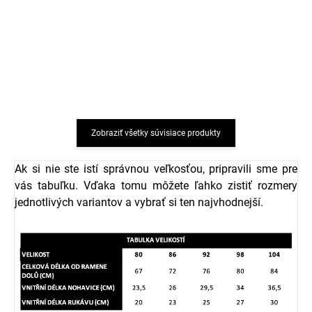
5 párov bambusových
5 párov bambusových
detských ponožiek Black
detských ponožiek
Minymo
Cocoa Brown Minymo
€19,96
€19,96
Zobraziť všetky súvisiace produkty
Ak si nie ste istí správnou veľkosťou, pripravili sme pre
vás tabuľku. Vďaka tomu môžete ľahko zistiť rozmery
jednotlivých variantov a vybrať si ten najvhodnejší.