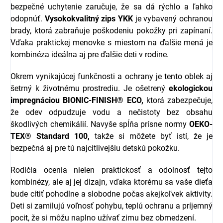
bezpečné uchytenie zaručuje, že sa dá rýchlo a ľahko
odopnúť.
Vysokokvalitný zips YKK
je vybavený ochranou
brady, ktorá zabraňuje poškodeniu pokožky pri zapínaní.
Vďaka praktickej menovke s miestom na ďalšie mená je
kombinéza ideálna aj pre ďalšie deti v rodine.
Okrem vynikajúcej funkčnosti a ochrany je tento oblek aj
šetrný k životnému prostrediu. Je ošetrený
ekologickou
impregnáciou BIONIC-FINISH® ECO,
ktorá zabezpečuje,
že odev odpudzuje vodu a nečistoty bez obsahu
škodlivých chemikálií. Navyše spĺňa prísne normy
OEKO-
TEX® Standard 100,
takže si môžete byť istí, že je
bezpečná aj pre tú najcitlivejšiu detskú pokožku.
Rodičia ocenia nielen praktickosť a odolnosť tejto
kombinézy, ale aj jej dizajn, vďaka ktorému sa vaše dieťa
bude cítiť pohodlne a slobodne počas akejkoľvek aktivity.
Deti si zamilujú voľnosť pohybu, teplú ochranu a príjemný
pocit, že si môžu naplno užívať zimu bez obmedzení.