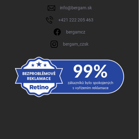
info
@
bergam.sk
+421 222 205 463
bergamcz
bergam_czsk