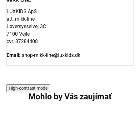
LUXKIDS ApS
att. mikk-line
Løversysselvej 3C
7100 Vejle
cvr. 37284408
Email:
shop-mikk-line@luxkids.dk
High-contrast mode
Mohlo by Vás zaujímať
VÝPREDAJ
AKCIA