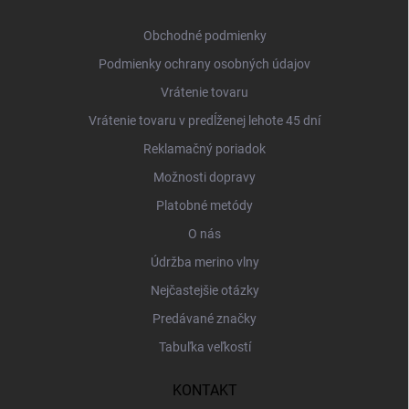
t
i
Obchodné podmienky
e
Podmienky ochrany osobných údajov
Vrátenie tovaru
Vrátenie tovaru v predĺženej lehote 45 dní
Reklamačný poriadok
Možnosti dopravy
Platobné metódy
O nás
Údržba merino vlny
Nejčastejšie otázky
Predávané značky
Tabuľka veľkostí
KONTAKT