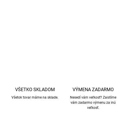
Impregnácia BIONIC-FINISH® ECO
- ekologická
impregnácia, ktorá odpudzuje vodu a nečistoty bez
použitia škodlivých chemikálií.
Materiál
- 40% recyklovaný polyester, 60% polyester.
DETAILNÉ INFORMÁCIE
OPÝTAŤ SA
STRÁŽIŤ
VŠETKO SKLADOM
VÝMENA ZADARMO
Všetok tovar máme na sklade.
Nesedí vám veľkosť? Zaistíme
vám zadarmo výmenu za inú
veľkosť.