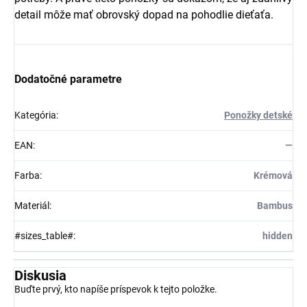
detail môže mať obrovský dopad na pohodlie dieťaťa.
Dodatočné parametre
Kategória
:
Ponožky detské
EAN
:
—
Farba
:
Krémová
Materiál
:
Bambus
#sizes_table#
:
hidden
Diskusia
Buďte prvý, kto napíše príspevok k tejto položke.