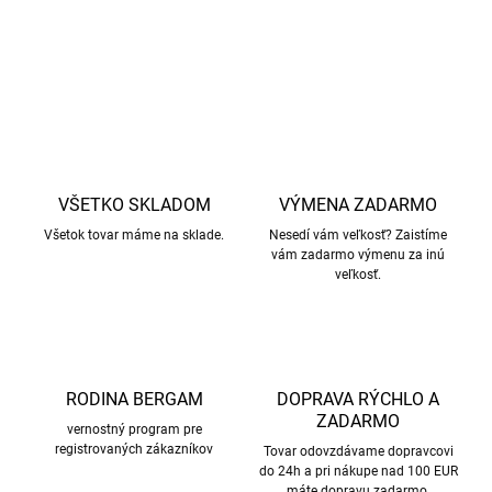
DETAILNÉ INFORMÁCIE
OPÝTAŤ SA
STRÁŽIŤ
VŠETKO SKLADOM
VÝMENA ZADARMO
Všetok tovar máme na sklade.
Nesedí vám veľkosť? Zaistíme
vám zadarmo výmenu za inú
veľkosť.
RODINA BERGAM
DOPRAVA RÝCHLO A
ZADARMO
vernostný program pre
registrovaných zákazníkov
Tovar odovzdávame dopravcovi
do 24h a pri nákupe nad 100 EUR
máte dopravu zadarmo.