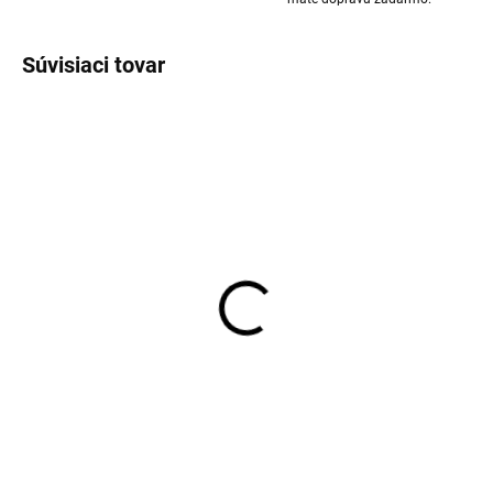
Súvisiaci tovar
Detské pančucháče
Detské pančucháče
bavlna modré VIKSE
bavlna svetloružové
SAFA
VIKSE SAFA
€9,62
€9,47