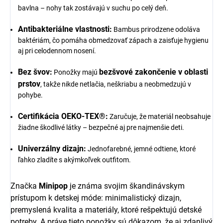
bavlna – nohy tak zostávajú v suchu po celý deň.
Antibakteriálne vlastnosti:
Bambus prirodzene odoláva
baktériám, čo pomáha obmedzovať zápach a zaisťuje hygienu
aj pri celodennom nosení.
Bez švov:
bezšvové zakončenie v oblasti
Ponožky majú
prstov
, takže nikde netlačia, neškriabu a neobmedzujú v
pohybe.
Certifikácia OEKO-TEX®:
Zaručuje, že materiál neobsahuje
žiadne škodlivé látky – bezpečné aj pre najmenšie deti.
Univerzálny dizajn:
Jednofarebné, jemné odtiene, ktoré
ľahko zladíte s akýmkoľvek outfitom.
Značka
Minipop
je známa svojim škandinávskym
prístupom k detskej móde: minimalistický dizajn,
premyslená kvalita a materiály, ktoré rešpektujú detské
potreby. A práve tieto ponožky sú dôkazom, že aj zdanlivý