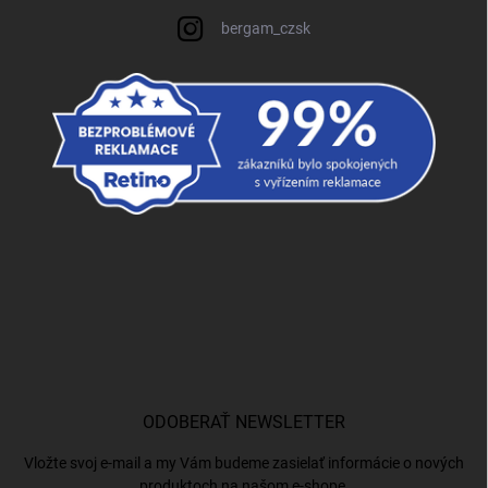
bergam_czsk
ODOBERAŤ NEWSLETTER
Vložte svoj e-mail a my Vám budeme zasielať informácie o nových
produktoch na našom e-shope.