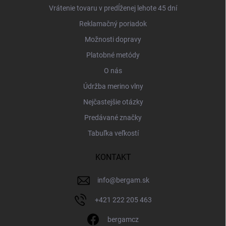
Vrátenie tovaru v predĺženej lehote 45 dní
Reklamačný poriadok
Možnosti dopravy
Platobné metódy
O nás
Údržba merino vlny
Nejčastejšie otázky
Predávané značky
Tabuľka veľkostí
KONTAKT
info
@
bergam.sk
+421 222 205 463
bergamcz