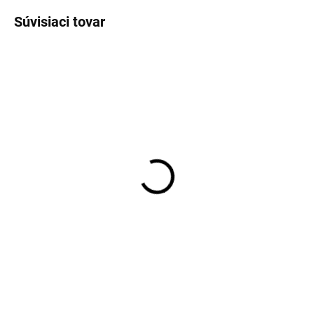
Súvisiaci tovar
Detské pančucháče
Detské pančucháče
bavlna modré VIKSE
bavlna svetloružové
SAFA
VIKSE SAFA
€9,62
€9,47