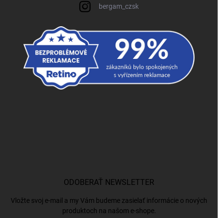
bergam_czsk
ODOBERAŤ NEWSLETTER
Vložte svoj e-mail a my Vám budeme zasielať informácie o nových
produktoch na našom e-shope.