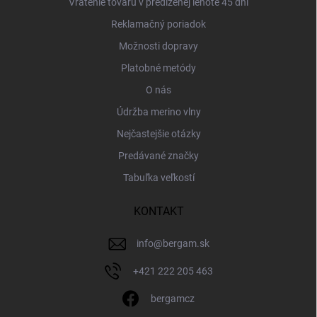
Vrátenie tovaru v predĺženej lehote 45 dní
Reklamačný poriadok
Možnosti dopravy
Platobné metódy
O nás
Údržba merino vlny
Nejčastejšie otázky
Predávané značky
Tabuľka veľkostí
KONTAKT
info
@
bergam.sk
+421 222 205 463
bergamcz