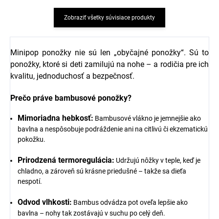
Zobraziť všetky súvisiace produkty
Minipop ponožky nie sú len „obyčajné ponožky“. Sú to
ponožky, ktoré si deti zamilujú na nohe – a rodičia pre ich
kvalitu, jednoduchosť a bezpečnosť.
Prečo práve bambusové ponožky?
Mimoriadna hebkosť:
Bambusové vlákno je jemnejšie ako
bavlna a nespôsobuje podráždenie ani na citlivú či ekzematickú
pokožku.
Prirodzená termoregulácia:
Udržujú nôžky v teple, keď je
chladno, a zároveň sú krásne priedušné – takže sa dieťa
nespotí.
Odvod vlhkosti:
Bambus odvádza pot oveľa lepšie ako
bavlna – nohy tak zostávajú v suchu po celý deň.