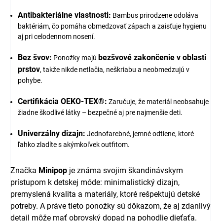
Antibakteriálne vlastnosti:
Bambus prirodzene odoláva
baktériám, čo pomáha obmedzovať zápach a zaisťuje hygienu
aj pri celodennom nosení.
Bez švov:
bezšvové zakončenie v oblasti
Ponožky majú
prstov
, takže nikde netlačia, neškriabu a neobmedzujú v
pohybe.
Certifikácia OEKO-TEX®:
Zaručuje, že materiál neobsahuje
žiadne škodlivé látky – bezpečné aj pre najmenšie deti.
Univerzálny dizajn:
Jednofarebné, jemné odtiene, ktoré
ľahko zladíte s akýmkoľvek outfitom.
Značka
Minipop
je známa svojim škandinávskym
prístupom k detskej móde: minimalistický dizajn,
premyslená kvalita a materiály, ktoré rešpektujú detské
potreby. A práve tieto ponožky sú dôkazom, že aj zdanlivý
detail môže mať obrovský dopad na pohodlie dieťaťa.