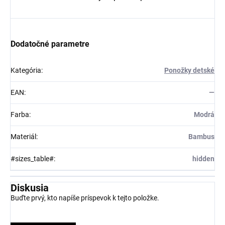
Dodatočné parametre
Kategória
:
Ponožky detské
EAN
:
—
Farba
:
Modrá
Materiál
:
Bambus
#sizes_table#
:
hidden
Diskusia
Buďte prvý, kto napíše príspevok k tejto položke.