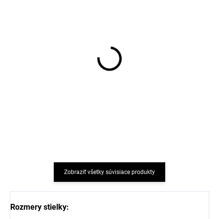
5 párov bambusových
5 párov bambusových
detských ponožiek Black
detských ponožiek
Minymo
Cocoa Brown Minymo
€19,90
€19,90
Zobraziť všetky súvisiace produkty
Rozmery stielky: