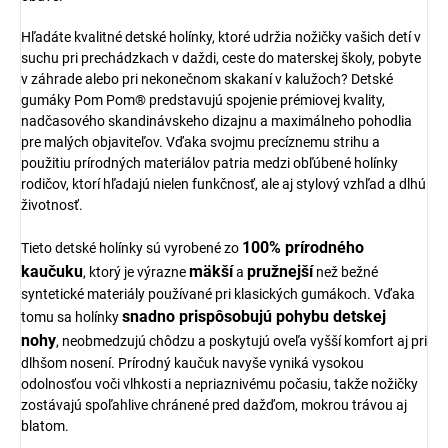
Hľadáte kvalitné detské holínky, ktoré udržia nožičky vašich detí v
suchu pri prechádzkach v daždi, ceste do materskej školy, pobyte
v záhrade alebo pri nekonečnom skakaní v kalužoch? Detské
gumáky Pom Pom® predstavujú spojenie prémiovej kvality,
nadčasového skandinávskeho dizajnu a maximálneho pohodlia
pre malých objaviteľov. Vďaka svojmu precíznemu strihu a
použitiu prírodných materiálov patria medzi obľúbené holínky
rodičov, ktorí hľadajú nielen funkčnosť, ale aj stylový vzhľad a dlhú
životnosť.
100% prírodného
Tieto detské holínky sú vyrobené zo
kaučuku
mäkší
pružnejší
, ktorý je výrazne
a
než bežné
syntetické materiály používané pri klasických gumákoch. Vďaka
snadno prispôsobujú pohybu detskej
tomu sa holínky
nohy
, neobmedzujú chôdzu a poskytujú oveľa vyšší komfort aj pri
dlhšom nosení. Prírodný kaučuk navyše vyniká vysokou
odolnosťou voči vlhkosti a nepriaznivému počasiu, takže nožičky
zostávajú spoľahlive chránené pred dažďom, mokrou trávou aj
blatom.