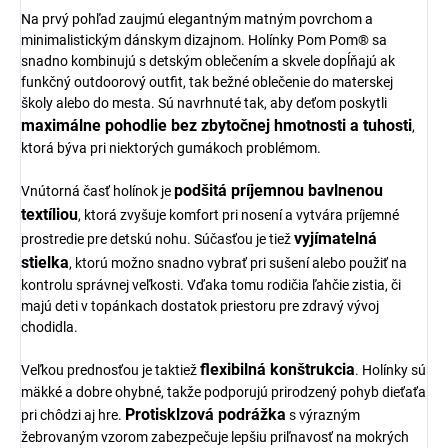
Na prvý pohľad zaujmú elegantným matným povrchom a
minimalistickým dánskym dizajnom. Holínky Pom Pom® sa
snadno kombinujú s detským oblečením a skvele dopĺňajú ak
funkčný outdoorový outfit, tak bežné oblečenie do materskej
školy alebo do mesta. Sú navrhnuté tak, aby deťom poskytli
maximálne pohodlie bez zbytočnej hmotnosti a tuhosti
,
ktorá býva pri niektorých gumákoch problémom.
podšitá príjemnou bavlnenou
Vnútorná časť holínok je
textíliou
, ktorá zvyšuje komfort pri nosení a vytvára príjemné
vyjímatelná
prostredie pre detskú nohu. Súčasťou je tiež
stielka
, ktorú možno snadno vybrať pri sušení alebo použiť na
kontrolu správnej veľkosti. Vďaka tomu rodičia ľahčie zistia, či
majú deti v topánkach dostatok priestoru pre zdravý vývoj
chodidla.
flexibilná konštrukcia
Veľkou prednosťou je taktiež
. Holínky sú
mäkké a dobre ohybné, takže podporujú prirodzený pohyb dieťaťa
Protisklzová podrážka
pri chôdzi aj hre.
s výrazným
žebrovaným vzorom zabezpečuje lepšiu priľnavosť na mokrých