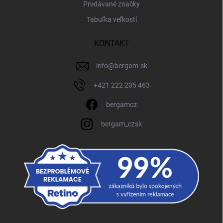
Predávané značky
Tabuľka veľkostí
KONTAKT
info
@
bergam.sk
+421 222 205 463
bergamcz
bergam_czsk