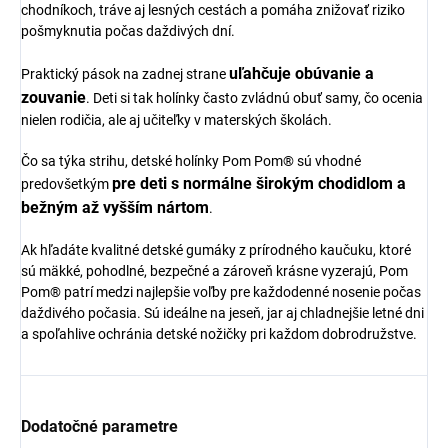
chodníkoch, tráve aj lesných cestách a pomáha znižovať riziko
pošmyknutia počas daždivých dní.
uľahčuje obúvanie a
Praktický pások na zadnej strane
zouvanie
. Deti si tak holínky často zvládnú obuť samy, čo ocenia
nielen rodičia, ale aj učiteľky v materských školách.
Čo sa týka strihu, detské holínky Pom Pom® sú vhodné
pre deti s normálne širokým chodidlom a
predovšetkým
bežným až vyšším nártom
.
Ak hľadáte kvalitné detské gumáky z prírodného kaučuku, ktoré
sú mäkké, pohodlné, bezpečné a zároveň krásne vyzerajú, Pom
Pom® patrí medzi najlepšie voľby pre každodenné nosenie počas
daždivého počasia. Sú ideálne na jeseň, jar aj chladnejšie letné dni
a spoľahlive ochránia detské nožičky pri každom dobrodružstve.
Dodatočné parametre