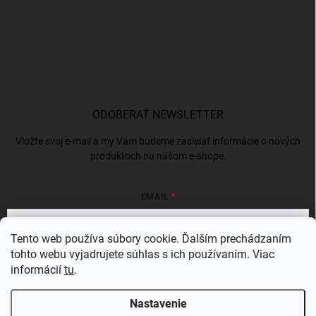
ODOBERAŤ NEWSLETTER
Vložte svoj e-mail a my Vám budeme zasielať informácie o nových
produktoch na našom e-shope.
EMAIL
Tento web používa súbory cookie. Ďalším prechádzaním
tohto webu vyjadrujete súhlas s ich používaním. Viac
Vložením e-mailu súhlasíte s
podmienkami ochrany osobných údajov
informácií
tu
.
Prihlásiť sa
Nastavenie