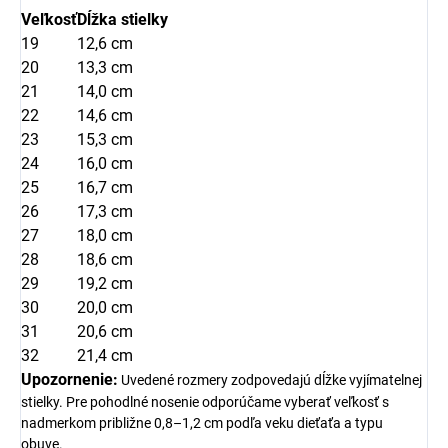
Veľkosť
Dĺžka stielky
19
12,6 cm
20
13,3 cm
21
14,0 cm
22
14,6 cm
23
15,3 cm
24
16,0 cm
25
16,7 cm
26
17,3 cm
27
18,0 cm
28
18,6 cm
29
19,2 cm
30
20,0 cm
31
20,6 cm
32
21,4 cm
Upozornenie:
Uvedené rozmery zodpovedajú dĺžke vyjímatelnej
stielky. Pre pohodlné nosenie odporúčame vyberať veľkosť s
nadmerkom približne 0,8–1,2 cm podľa veku dieťaťa a typu
obuve.