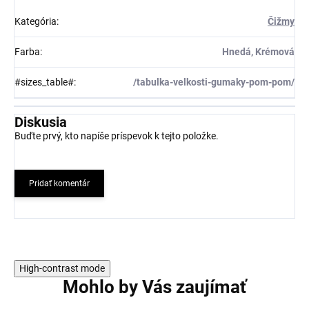
Kategória
:
Čižmy
Farba
:
Hnedá, Krémová
#sizes_table#
:
/tabulka-velkosti-gumaky-pom-pom/
Diskusia
Buďte prvý, kto napíše príspevok k tejto položke.
Pridať komentár
High-contrast mode
Mohlo by Vás zaujímať