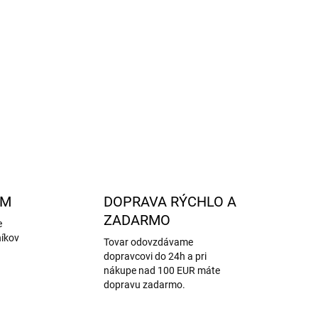
otišmykovým rebrovaným vzorom zaistí skvelú
 na zadnej strane je obúvanie hračka.
mernú nohu
a
priemerný až vyšší priehlavok
.
OPÝTAŤ SA
STRÁŽIŤ
AM
DOPRAVA RÝCHLO A
ZADARMO
e
níkov
Tovar odovzdávame
dopravcovi do 24h a pri
nákupe nad 100 EUR máte
dopravu zadarmo.