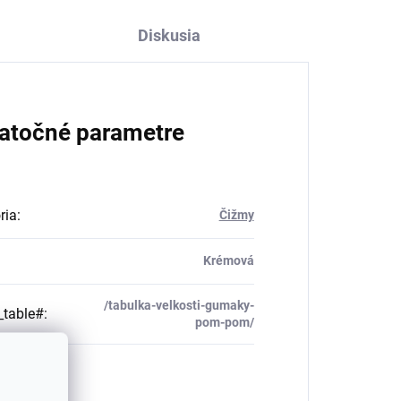
Diskusia
atočné parametre
ria
:
Čižmy
Krémová
/tabulka-velkosti-gumaky-
_table#
:
pom-pom/