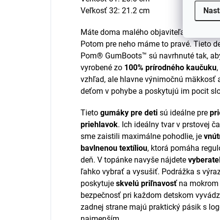
Nast
Veľkosť 32: 21.2 cm
Máte doma malého objaviteľa, ktorý sa 
Potom pre neho máme to pravé. Tieto 
Pom® GumBoots™ sú navrhnuté tak, aby 
vyrobené zo
100% prírodného kaučuku
vzhľad, ale hlavne výnimočnú mäkkosť 
deťom v pohybe a poskytujú im pocit sl
Tieto
gumáky pre deti
sú ideálne pre
pr
priehlavok
. Ich ideálny tvar v prstovej č
sme zaistili maximálne pohodlie, je
vnút
bavlnenou textíliou
, ktorá pomáha regulo
deň. V topánke navyše nájdete
vyberate
ľahko vybrať a vysušiť. Podrážka s vý
poskytuje
skvelú priľnavosť
na mokrom a
bezpečnosť pri každom detskom vyvádz
zadnej strane majú praktický pásik s lo
najmenším.