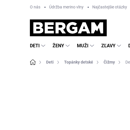
Prejsť
O nás
Údržba merino vlny
Najčastejšie otázky
na
obsah
DETI
ŽENY
MUŽI
ZĽAVY
Domov
Deti
Topánky detské
Čižmy
De
Neohodnotené
Podrobnosti hodnote
NOVINKA