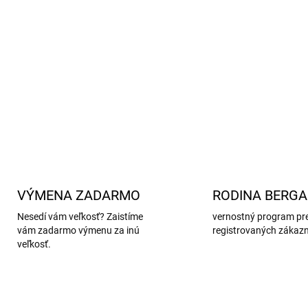
Bezpečnosť:
Podošva s pr
priľnavosť.
Ľahké obúvanie:
S pásikom
Určenie:
Vhodné pre
prie
DETAILNÉ INFORMÁCIE
VÝMENA ZADARMO
RODINA BERG
Nesedí vám veľkosť? Zaistíme
vernostný program pr
vám zadarmo výmenu za inú
registrovaných zákaz
veľkosť.