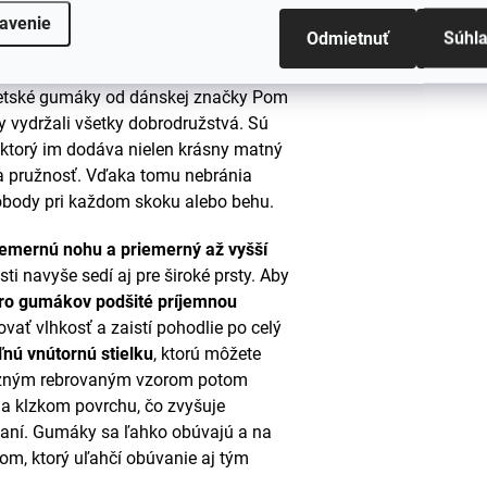
avenie
Odmietnuť
Súhl
nezastaví pred žiadnou kalužou?
detské gumáky od dánskej značky Pom
vydržali všetky dobrodružstvá. Sú
, ktorý im dodáva nielen krásny matný
a pružnosť. Vďaka tomu nebránia
obody pri každom skoku alebo behu.
iemernú nohu a priemerný až vyšší
asti navyše sedí aj pre široké prsty. Aby
ro gumákov podšité príjemnou
vať vlhkosť a zaistí pohodlie po celý
ľnú vnútornú stielku
, ktorú môžete
razným rebrovaným vzorom potom
 klzkom povrchu, čo zvyšuje
aní. Gumáky sa ľahko obúvajú a na
gom, ktorý uľahčí obúvanie aj tým