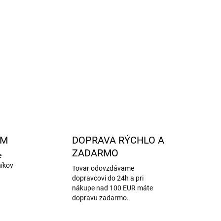
otišmykovým rebrovaným vzorom zaistí skvelú
 na zadnej strane je obúvanie hračka.
mernú nohu
a
priemerný až vyšší priehlavok
.
OPÝTAŤ SA
STRÁŽIŤ
AM
DOPRAVA RÝCHLO A
ZADARMO
e
níkov
Tovar odovzdávame
dopravcovi do 24h a pri
nákupe nad 100 EUR máte
dopravu zadarmo.