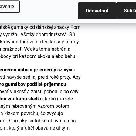
avenie
Odmietnuť
Súhl
nezastaví pred žiadnou kalužou?
detské gumáky od dánskej značky Pom
vydržali všetky dobrodružstvá. Sú
, ktorý im dodáva nielen krásny matný
a pružnosť. Vďaka tomu nebránia
obody pri každom skoku alebo behu.
iemernú nohu a priemerný až vyšší
asti navyše sedí aj pre široké prsty. Aby
ro gumákov podšité príjemnou
vať vlhkosť a zaistí pohodlie po celý
ľnú vnútornú stielku
, ktorú môžete
razným rebrovaným vzorom potom
 klzkom povrchu, čo zvyšuje
aní. Gumáky sa ľahko obúvajú a na
gom, ktorý uľahčí obúvanie aj tým