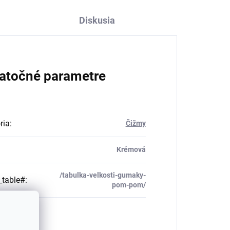
Diskusia
atočné parametre
ria
:
Čižmy
Krémová
/tabulka-velkosti-gumaky-
_table#
:
pom-pom/