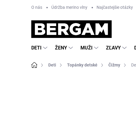
Prejsť
O nás
Údržba merino vlny
Najčastejšie otázky
na
obsah
DETI
ŽENY
MUŽI
ZĽAVY
Domov
Deti
Topánky detské
Čižmy
De
Neohodnotené
Podrobnosti hodnote
NOVINKA