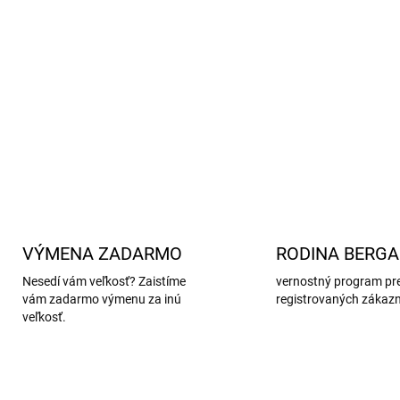
Bezpečnosť:
Podošva s pr
priľnavosť.
Ľahké obúvanie:
S pásikom
Určenie:
Vhodné pre
prie
DETAILNÉ INFORMÁCIE
VÝMENA ZADARMO
RODINA BERG
Nesedí vám veľkosť? Zaistíme
vernostný program pr
vám zadarmo výmenu za inú
registrovaných zákaz
veľkosť.