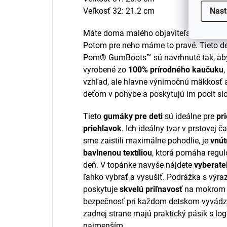
Nast
Veľkosť 32: 21.2 cm
Máte doma malého objaviteľa, ktorý sa 
Potom pre neho máme to pravé. Tieto 
Pom® GumBoots™ sú navrhnuté tak, aby 
vyrobené zo
100% prírodného kaučuku
vzhľad, ale hlavne výnimočnú mäkkosť 
deťom v pohybe a poskytujú im pocit sl
Tieto
gumáky pre deti
sú ideálne pre
pr
priehlavok
. Ich ideálny tvar v prstovej č
sme zaistili maximálne pohodlie, je
vnút
bavlnenou textíliou
, ktorá pomáha regulo
deň. V topánke navyše nájdete
vyberate
ľahko vybrať a vysušiť. Podrážka s vý
poskytuje
skvelú priľnavosť
na mokrom a
bezpečnosť pri každom detskom vyvádz
zadnej strane majú praktický pásik s lo
najmenším.