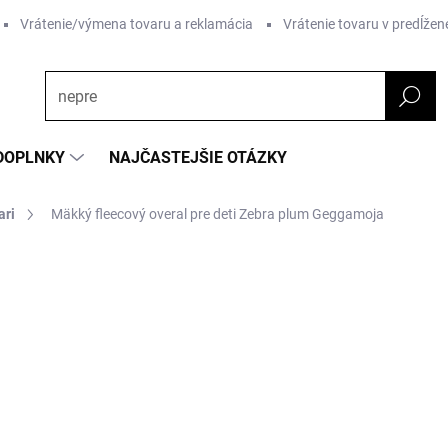
Vrátenie/výmena tovaru a reklamácia
Vrátenie tovaru v predĺžene
DOPLNKY
NAJČASTEJŠIE OTÁZKY
ari
Mäkký fleecový overal pre deti Zebra plum Geggamoja
nia
ZNAČKA:
GEGGAMOJA
€49,98
€37,48
Jednotková
ZVOĽTE VARIANT
cena:
Vzor