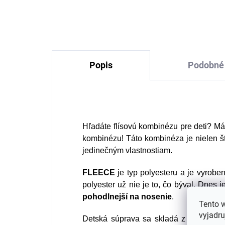
Mi
€32,49
od
Popis
Podobné 
Hľadáte flísovú kombinézu pre deti? M
kombinézu! Táto kombinéza je nielen š
jedinečným vlastnostiam.
FLEECE
je typ polyesteru a je vyroben
polyester už nie je to, čo býval. Dnes 
pohodlnejší na nosenie
.
Tento 
vyjadru
Detská súprava sa skladá z flísovej mi