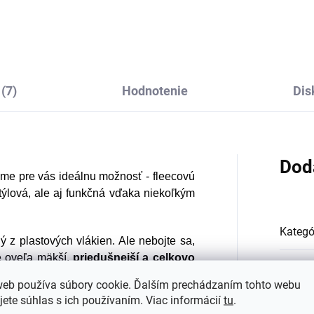
nipop
Minipop
€4,09
€4,09
(7)
Hodnotenie
Dis
Dod
áme pre vás ideálnu možnosť - fleecovú
týlová, ale aj funkčná vďaka niekoľkým
Kategó
ý z plastových vlákien. Ale nebojte sa,
je oveľa mäkší,
priedušnejší a celkovo
Farba
:
web používa súbory cookie. Ďalším prechádzaním tohto webu
jete súhlas s ich používaním. Viac informácií
tu
.
Materi
kiny a flísových teplákov a je
ideálna