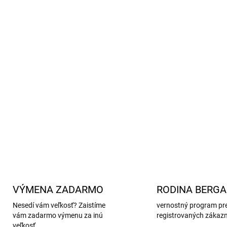
Lemovanie rukávov a manžet
na flísovej kombinéze pre det
Hmotnosť 200 g/m2
zaručuj
Bionic Fi
Úprava tkaniny
nečistotám.
Odnímateľná kapucňa a prakt
100% polyester.
DETAILNÉ INFORMÁCIE
VÝMENA ZADARMO
RODINA BERG
Nesedí vám veľkosť? Zaistíme
vernostný program pr
vám zadarmo výmenu za inú
registrovaných zákaz
veľkosť.