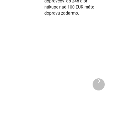
dopravcovi do 24h a pri
nákupe nad 100 EUR máte
dopravu zadarmo.
Ďalší
produkt
Detské bambusové
54
ponožky Rose MP54