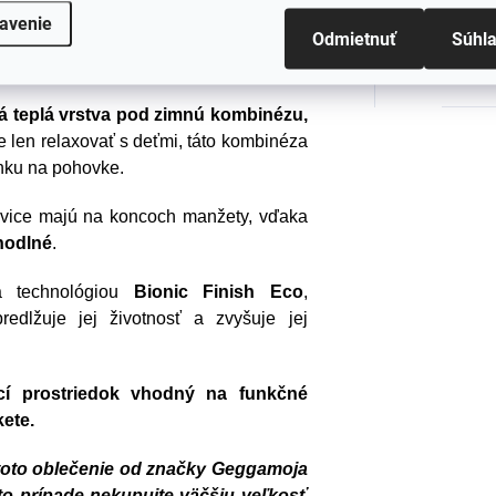
ú kombinézu
. Ak však plánujete len
avenie
Odmietnuť
Súhl
 skvelou voľbou pre chvíle odpočinku na
#sizes
á teplá vrstva pod zimnú kombinézu,
te len relaxovať s deťmi, táto kombinéza
inku na pohovke.
vice majú na koncoch manžety, vďaka
hodlné
.
á technológiou
Bionic Finish Eco
,
redlžuje jej životnosť a zvyšuje jej
cí prostriedok vhodný na funkčné
kete.
e toto oblečenie od značky Geggamoja
mto prípade nekupujte väčšiu veľkosť