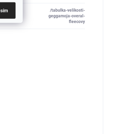
asím
/tabulka-velikosti-
_table#
:
geggamoja-overal-
fleecovy