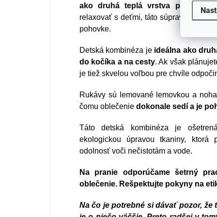
ako druhá teplá vrstva pod zimn
Nast
relaxovať s deťmi, táto súprava je tiež
pohovke.
Detská kombinéza je
ideálna ako druh
do kočíka a na cesty
. Ak však plánuje
je tiež skvelou voľbou pre chvíle odpoč
Rukávy sú lemované lemovkou a noha
čomu oblečenie
dokonale sedí a je po
Táto detská kombinéza je ošetren
ekologickou úpravou tkaniny, ktorá p
odolnosť voči nečistotám a vode.
Na pranie odporúčame šetrný pra
oblečenie. Rešpektujte pokyny na eti
Na čo je potrebné si dávať pozor, ž
je o niečo väčšie. Preto radšej v to