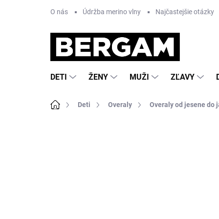
Prejsť
O nás
Údržba merino vlny
Najčastejšie otázky
na
obsah
DETI
ŽENY
MUŽI
ZĽAVY
Domov
Deti
Overaly
Overaly od jesene do j
Neohodnotené
Podrobnosti hodnote
AKCIA