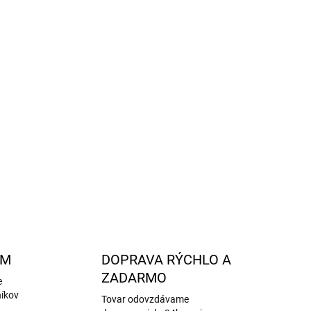
y na koncoch nohavíc zaisťujú maximálne pohodlie
i.
e dokonalý tepelný komfort.
nish
Eco pre dlhšiu životnosť a lepšiu odolnosť voči
ický zips na jednoduché obliekanie.
OPÝTAŤ SA
STRÁŽIŤ
AM
DOPRAVA RÝCHLO A
ZADARMO
e
níkov
Tovar odovzdávame