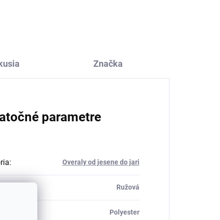
Minipop
€4,09
kusia
Značka
atočné parametre
ria
:
Overaly od jesene do jari
Ružová
ál
:
Polyester