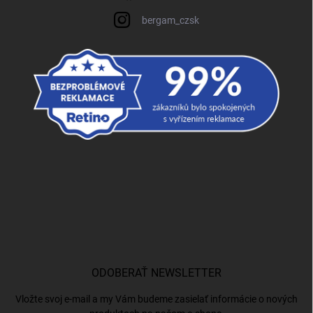
bergam_czsk
ODOBERAŤ NEWSLETTER
Vložte svoj e-mail a my Vám budeme zasielať informácie o nových