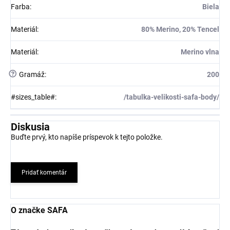
Farba
:
Biela
Materiál
:
80% Merino, 20% Tencel
Materiál
:
Merino vlna
?
Gramáž
:
200
#sizes_table#
:
/tabulka-velikosti-safa-body/
Diskusia
Buďte prvý, kto napíše príspevok k tejto položke.
Pridať komentár
O značke SAFA