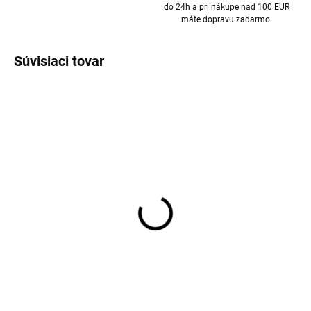
do 24h a pri nákupe nad 100 EUR
máte dopravu zadarmo.
Súvisiaci tovar
Merino gamaše detské
Merino pančucháče biele
ružové BRUMLE SAFA
TRILLE SAFA
€17,71
€22,24