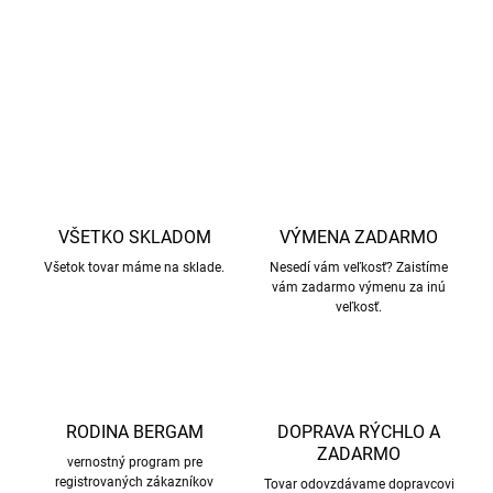
zaobchádzanie so zvieratami.
DETAILNÉ INFORMÁCIE
OPÝTAŤ SA
STRÁŽIŤ
VŠETKO SKLADOM
VÝMENA ZADARMO
Všetok tovar máme na sklade.
Nesedí vám veľkosť? Zaistíme
vám zadarmo výmenu za inú
veľkosť.
RODINA BERGAM
DOPRAVA RÝCHLO A
ZADARMO
vernostný program pre
registrovaných zákazníkov
Tovar odovzdávame dopravcovi