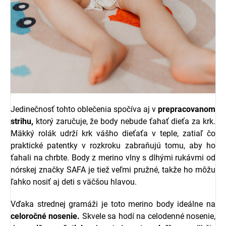
Jedinečnosť tohto oblečenia spočíva aj v
prepracovanom
strihu,
ktorý zaručuje, že body nebude ťahať dieťa za krk.
Mäkký rolák udrží krk vášho dieťaťa v teple, zatiaľ čo
praktické patentky v rozkroku zabraňujú tomu, aby ho
ťahali na chrbte. Body z merino vlny s dlhými rukávmi od
nórskej značky SAFA je tiež veľmi pružné, takže ho môžu
ľahko nosiť aj deti s väčšou hlavou.
Vďaka strednej gramáži je toto merino body ideálne na
celoročné nosenie.
Skvele sa hodí na celodenné nosenie,