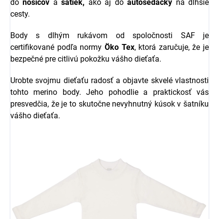
do
nosičov
a
šatiek,
ako aj do
autosedačky
na dlhšie
cesty.
Body s dlhým rukávom od spoločnosti SAF je
certifikované podľa normy
Öko Tex
, ktorá zaručuje, že je
bezpečné pre citlivú pokožku vášho dieťaťa.
Urobte svojmu dieťaťu radosť a objavte skvelé vlastnosti
tohto merino body. Jeho pohodlie a praktickosť vás
presvedčia, že je to skutočne nevyhnutný kúsok v šatníku
vášho dieťaťa.