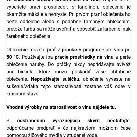
vyberiete prací prostriedok s l
anolinon, oblečenie je
okamžite mäkšie a nehryzie.
Pri prvom praní oblečenia ho
perte oddelene alebo s podobne farebným oblečením,
pretože farba sa môže uvoľniť a spôsobiť zafarbenie inak
farebného oblečenia.
Oblečenie môžete prať v
práčke
v programe pre vlnu pri
30 °C
. Používajte iba
pracie prostriedky na vlnu
a perte
oblečenie naruby. Do práčky nikdy nepridávajte aviváž
ani bielidlá, ktoré môžu poškodiť vaše obľúbené
oblečenie.
Nepoužívajte sušičku
, oblečenie vyveste na
sušenie.Vďaka tejto starostlivosti zostane váš odev v
krásnom stave.
Vhodné výrobky na starostlivosť o vlnu nájdete tu
.
S
odstránením výraznejších škvŕn neotáľajte
,
odporúčame predprať v čo najkratšom možnom čase
pomocou žlčového mydla v studenej vode.