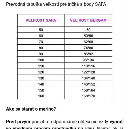
Prevodná tabuľka veľkostí pre tričká a body SAFA
Ako sa starať o merino?
Pred prvým
použitím odporúčame oblečenie vždy
vyprať
vo vhodnom pracom prostriedku na vlnu
. Najmä ak si