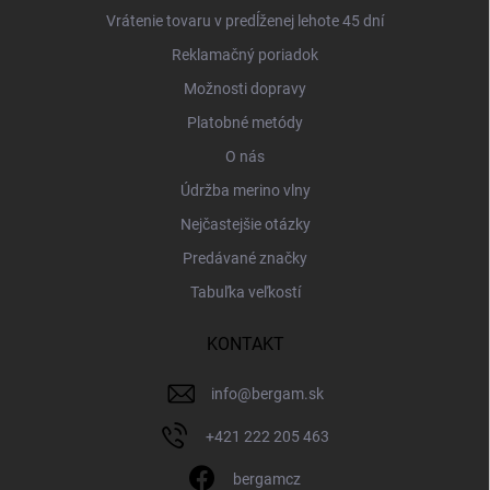
Vrátenie tovaru v predĺženej lehote 45 dní
Reklamačný poriadok
Možnosti dopravy
Platobné metódy
O nás
Údržba merino vlny
Nejčastejšie otázky
Predávané značky
Tabuľka veľkostí
KONTAKT
info
@
bergam.sk
+421 222 205 463
bergamcz