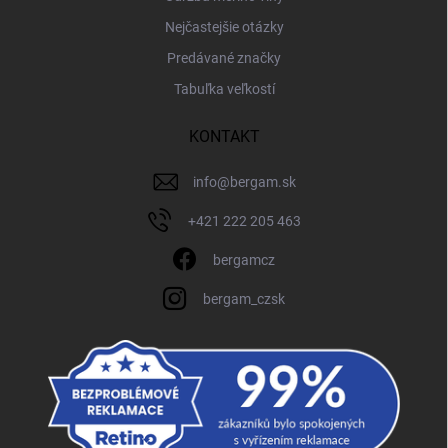
Nejčastejšie otázky
Predávané značky
Tabuľka veľkostí
KONTAKT
info
@
bergam.sk
+421 222 205 463
bergamcz
bergam_czsk