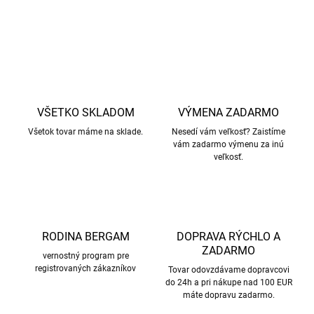
OPÝTAŤ SA
STRÁŽIŤ
VŠETKO SKLADOM
VÝMENA ZADARMO
Všetok tovar máme na sklade.
Nesedí vám veľkosť? Zaistíme
vám zadarmo výmenu za inú
veľkosť.
RODINA BERGAM
DOPRAVA RÝCHLO A
ZADARMO
vernostný program pre
registrovaných zákazníkov
Tovar odovzdávame dopravcovi
do 24h a pri nákupe nad 100 EUR
máte dopravu zadarmo.