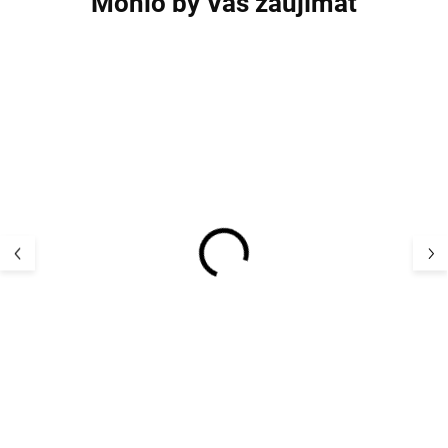
Mohlo by Vás zaujímať
AKCIA
AKCIA
Bambusové body s
Bambusové bod
merinom - detské so
merinom veľryb
zajačikmi dlhý rukáv
rukáv SAFA
SAFA
19,79 €
20,64 