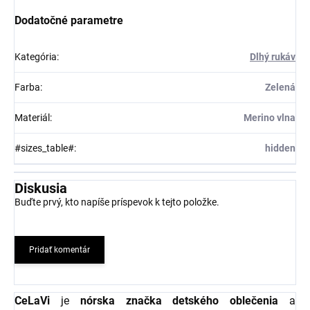
Dodatočné parametre
Kategória
:
Dlhý rukáv
Farba
:
Zelená
Materiál
:
Merino vlna
#sizes_table#
:
hidden
Diskusia
Buďte prvý, kto napíše príspevok k tejto položke.
Pridať komentár
CeLaVi
je
nórska značka detského oblečenia
a