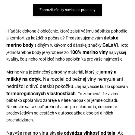
Zobraziť všetky súvisiace produkty
Hľadáte dokonalé oblečenie, ktoré zaistí vášmu bábätku pohodlie
detské
a komfort za každého počasia? Predstavujeme vám
merino body
CeLaVi
s dlhým rukávom od dánskej značky
. Toto
100% merino vlny
jednofarebné body je vyrobené zo
najvyššej
kvality, čo z neho robí ideálneho spoločníka pre vaše najmenšie.
jemný a
Merino vlna je jedinečný prírodný materiál, ktorý je
mäkký na dotyk
Na rozdiel od bežnej vlny nehryzie ani
.
nedráždi citlivú detskú pokožku.
Jej najväčšie kúzlo spočíva v
termoregulačných vlastnostiach
. To znamená, že v zime
bábätko spoľahlivo zahreje a v lete naopak príjemne ochladí.
Nemusíte sa tak báť prehriatia ani prechladnutia, čo oceníte
predovšetkým na cestách v autosedačke alebo pri dlhších
prechádzkach.
Navyše merino vlna skvele
odvádza vlhkosť od tela
.
Ak