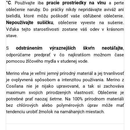
°C
pracie prostriedky na vlnu
. Používajte iba
a perte
oblečenie naruby. Do práčky nikdy nepridávajte aviváž ani
bielidlá, ktoré môžu poškodiť vaše obľúbené oblečenie.
Nepoužívajte sušičku
, oblečenie vyveste na sušenie.
Vďaka tejto starostlivosti zostane váš odev v krásnom
stave.
odstránením výraznejších škvŕn neotáľajte
S
,
odporúčame predprať v čo najkratšom možnom čase
pomocou žlčového mydla v studenej vode.
Merino vlna je veľmi jemný prírodný materiál a jej trvanlivosť
je ovplyvnená spôsobom a intenzitou používania.
Merino z
Cosilana nie je nijako upravované, a tak si zachováva
maximum svojich prirodzených vlastností. Oblečenie je
potrebné prať naozaj šetrne. Na 100% prírodnom materiáli
bez chlórových alebo polymérových úprav môže mať
tendenciu urobiť žmolok na namáhaných miestach.