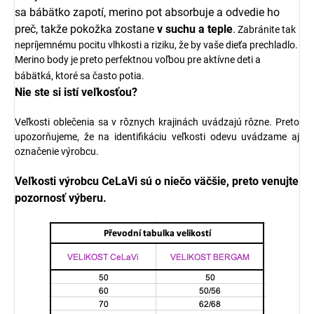
sa bábätko zapotí, merino pot absorbuje a odvedie ho
preč, takže pokožka zostane
v suchu a teple
.
Zabránite tak
nepríjemnému pocitu vlhkosti a riziku, že by vaše dieťa prechladlo.
Merino body je preto perfektnou voľbou pre aktívne deti a
bábätká, ktoré sa často potia.
Nie ste si istí veľkosťou?
Veľkosti oblečenia sa v rôznych krajinách uvádzajú rôzne. Preto
upozorňujeme, že na identifikáciu veľkosti odevu uvádzame aj
označenie výrobcu.
Veľkosti výrobcu
CeLaVi sú o niečo väčšie, preto venujte
pozornosť výberu.