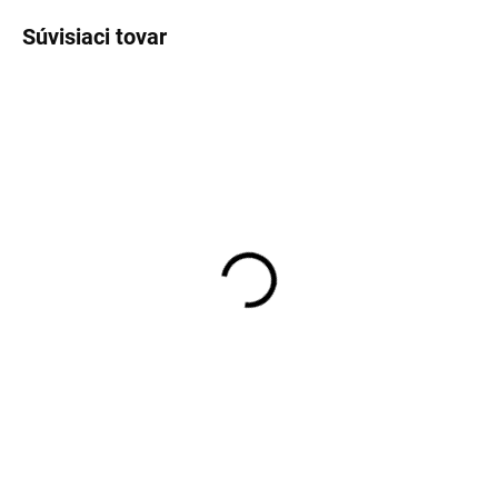
Súvisiaci tovar
NOVINKA
AKCIA
Detské bezšvové
Detská kukla z merino
bambusové ponožky 3
vlny pre deti khaki Dusky
páry ONYU - béžová
Green CeLaVi
farba Angora
€7,70
€27,94