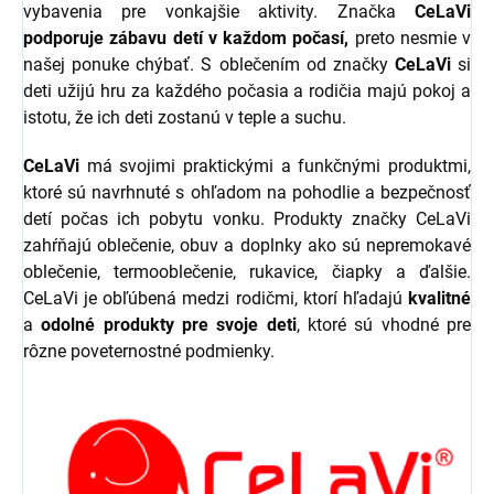
vybavenia pre vonkajšie aktivity. Značka
CeLaVi
podporuje zábavu detí v každom počasí,
preto nesmie v
našej ponuke chýbať. S oblečením od značky
CeLaVi
si
deti užijú hru za každého počasia a rodičia majú pokoj a
istotu, že ich deti zostanú v teple a suchu.
CeLaVi
má svojimi praktickými a funkčnými produktmi,
ktoré sú navrhnuté s ohľadom na pohodlie a bezpečnosť
detí počas ich pobytu vonku. Produkty značky CeLaVi
zahŕňajú oblečenie, obuv a doplnky ako sú nepremokavé
oblečenie, termooblečenie, rukavice, čiapky a ďalšie.
CeLaVi je obľúbená medzi rodičmi, ktorí hľadajú
kvalitné
a
odolné produkty pre svoje deti
, ktoré sú vhodné pre
rôzne poveternostné podmienky.