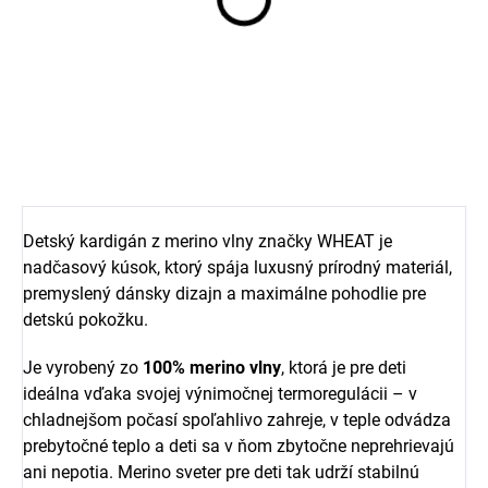
Zavinovacie body s
Merino pančucháče biele
dlhým rukávom z merino
TRILLE SAFA
vlny a hodvábu Pale lilac
Wheat
€17,67
€40,75
Detský kardigán z merino vlny značky WHEAT je
nadčasový kúsok, ktorý spája luxusný prírodný materiál,
premyslený dánsky dizajn a maximálne pohodlie pre
detskú pokožku.
Je vyrobený zo
100% merino vlny
, ktorá je pre deti
ideálna vďaka svojej výnimočnej termoregulácii – v
chladnejšom počasí spoľahlivo zahreje, v teple odvádza
prebytočné teplo a deti sa v ňom zbytočne neprehrievajú
ani nepotia. Merino sveter pre deti tak udrží stabilnú