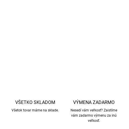
Materiál
: 100% merino vlna
Vlna používaná v produktoch
Wheat
je certifikovaná
podľa štandardu Responsible Wool Standard (RWS),
čo
zaručuje etické zaobchádzanie so zvieratami a žiadny
mulesing.
DETAILNÉ INFORMÁCIE
OPÝTAŤ SA
STRÁŽIŤ
VŠETKO SKLADOM
VÝMENA ZADARMO
Všetok tovar máme na sklade.
Nesedí vám veľkosť? Zaistíme
vám zadarmo výmenu za inú
veľkosť.