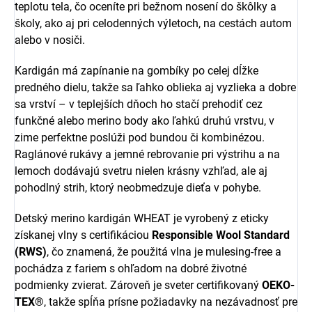
teplotu tela, čo oceníte pri bežnom nosení do škôlky a
školy, ako aj pri celodenných výletoch, na cestách autom
alebo v nosiči.
Kardigán má zapínanie na gombíky po celej dĺžke
predného dielu, takže sa ľahko oblieka aj vyzlieka a dobre
sa vrství – v teplejších dňoch ho stačí prehodiť cez
funkčné alebo merino body ako ľahkú druhú vrstvu, v
zime perfektne poslúži pod bundou či kombinézou.
Raglánové rukávy a jemné rebrovanie pri výstrihu a na
lemoch dodávajú svetru nielen krásny vzhľad, ale aj
pohodlný strih, ktorý neobmedzuje dieťa v pohybe.
Detský merino kardigán WHEAT je vyrobený z eticky
získanej vlny s certifikáciou
Responsible Wool Standard
(RWS)
, čo znamená, že použitá vlna je mulesing-free a
pochádza z fariem s ohľadom na dobré životné
podmienky zvierat. Zároveň je sveter certifikovaný
OEKO-
TEX®
, takže spĺňa prísne požiadavky na nezávadnosť pre