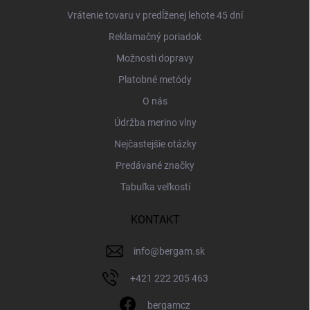
Vrátenie tovaru v predĺženej lehote 45 dní
Reklamačný poriadok
Možnosti dopravy
Platobné metódy
O nás
Údržba merino vlny
Nejčastejšie otázky
Predávané značky
Tabuľka veľkostí
KONTAKT
info
@
bergam.sk
+421 222 205 463
bergamcz